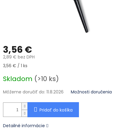
3,56 €
2,89 € bez DPH
Jednotková cena:
3,56 € / 1 ks
Skladom
(>10 ks)
Môžeme doručiť do:
11.8.2026
Možnosti doručenia
Pridať do košíka
Detailné informácie