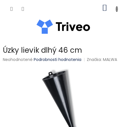
Prejsť na obsah
NÁKUP
Úzky lievik dlhý 46 cm
Priemerné hodnotenie produktu je 0,0 z 5 hviezdičiek.
Neohodnotené
Podrobnosti hodnotenia
Značka:
MALWA