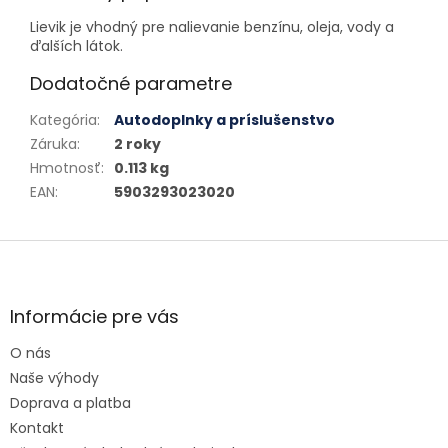
Lievik je vhodný pre nalievanie benzínu, oleja, vody a
ďalších látok.
Dodatočné parametre
Kategória
:
Autodoplnky a príslušenstvo
Záruka
:
2 roky
Hmotnosť
:
0.113 kg
EAN
:
5903293023020
Zápätie
Informácie pre vás
O nás
Naše výhody
Doprava a platba
Kontakt