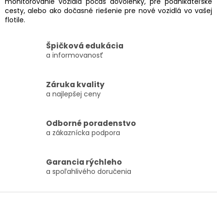
monitorovanie vozidla počas dovolenky, pre podnikateľské
cesty, alebo ako dočasné riešenie pre nové vozidlá vo vašej
flotile.
Špičková edukácia
a informovanosť
Záruka kvality
a najlepšej ceny
Odborné poradenstvo
a zákaznícka podpora
Garancia rýchleho
a spoľahlivého doručenia
Zápätie