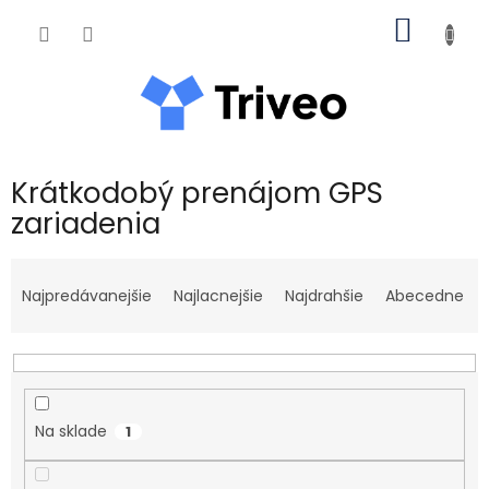
Prejsť na obsah
NÁKUP
Krátkodobý prenájom GPS
zariadenia
Radenie produktov
Najpredávanejšie
Najlacnejšie
Najdrahšie
Abecedne
Na sklade
1