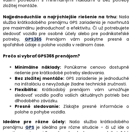
vašim potrebám s minimálnymi nákladmi a bez potreby
zložitej montáže.
Najjednoduchšie a najrýchlejšie riešenie na trhu:
Naša
služba krátkodobého prenájmu GPS zariadenia je navrhnutá
pre maximálnu jednoduchosť a efektivitu. Či už potrebujete
sledovať vozidlo pre osobné účely alebo pre podnikateľské
potreby,
GPS365
Prenájom vám poskytne presné a
spoľahlivé údaje o polohe vozidla v reálnom čase.
Prečo si vybrať GPS365 prenájom?
Minimálne náklady:
Ponúkame cenovo dostupné
riešenie pre krátkodobé potreby sledovania.
Bez zložitej montáže:
GPS zariadenie je jednoduché
na inštaláciu a nevyžaduje žiadne technické zručnosti.
Flexibilita:
Krátkodobý prenájom vám umožňuje
sledovať vozidlo podľa vašich aktuálnych potrieb bez
dlhodobého záväzku.
Presné sledovanie:
Získajte presné informácie o
polohe a pohybe vozidla.
Ideálne pre rôzne účely:
Naša služba krátkodobého
prenájmu
GPS
je ideálna pre rôzne situácie - či už ide o