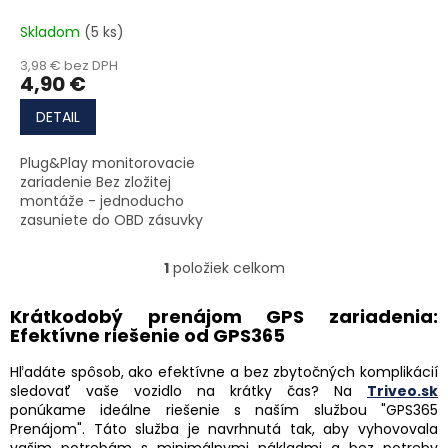
Skladom
(5 ks)
3,98 € bez DPH
4,90 €
DETAIL
Plug&Play monitorovacie
zariadenie Bez zložitej
montáže - jednoducho
zasuniete do OBD zásuvky
a hneď môžete sledovať
vaše vozidlo v telefóne
1
položiek celkom
Ovládacie prvky výpisu
alebo na PC Bez
dlhodobej...
Krátkodobý prenájom GPS zariadenia:
Efektívne riešenie od GPS365
Hľadáte spôsob, ako efektívne a bez zbytočných komplikácií
sledovať vaše vozidlo na krátky čas? Na
Triveo.sk
ponúkame ideálne riešenie s naším službou "GPS365
Prenájom". Táto služba je navrhnutá tak, aby vyhovovala