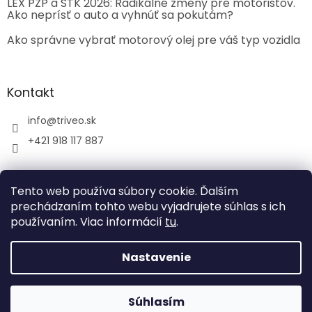
LEX PZP a STK 2026: Radikálne zmeny pre motoristov.
Ako neprísť o auto a vyhnúť sa pokutám?
Ako správne vybrať motorový olej pre váš typ vozidla
Kontakt
info
@
triveo.sk
+421 918 117 887
Tento web používa súbory cookie. Ďalším
prechádzaním tohto webu vyjadrujete súhlas s ich
používaním. Viac informácií
tu
.
Vytvoril Shoptet
Nastavenie
Copyright 2026
TRIVEO spol. s r.o.
. Všetky práva
vyhradené.
Súhlasím
Tvoríme funkčné e-shopy