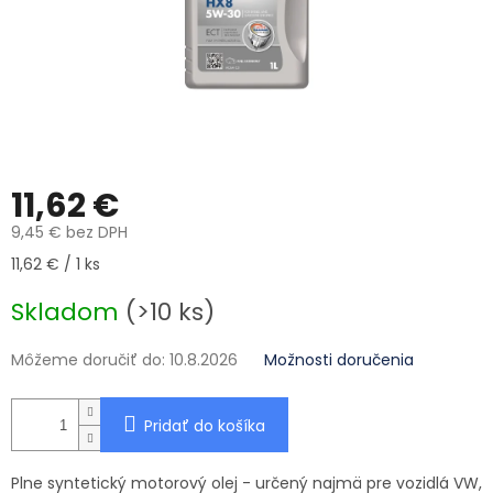
11,62 €
9,45 € bez DPH
Jednotková cena:
11,62 € / 1 ks
Skladom
(>10 ks)
Môžeme doručiť do:
10.8.2026
Možnosti doručenia
Pridať do košíka
Plne syntetický motorový olej - určený najmä pre vozidlá VW,