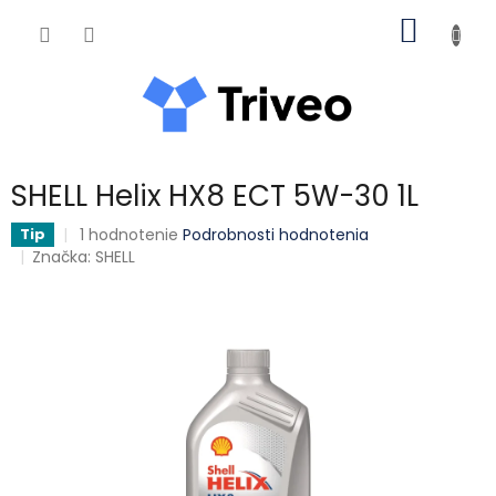
Prejsť na obsah
NÁKUP
SHELL Helix HX8 ECT 5W-30 1L
Priemerné hodnotenie produktu je 5,0 z 5 hviezdičiek.
1 hodnotenie
Podrobnosti hodnotenia
Tip
Značka:
SHELL