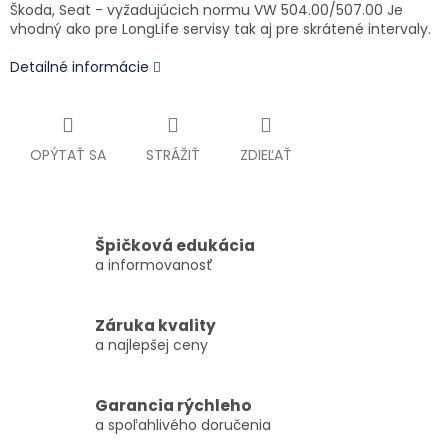
Škoda, Seat - vyžadujúcich normu
VW 504.00/507.00 Je
vhodný ako pre LongLife servisy tak aj pre skrátené intervaly.
Detailné informácie
OPÝTAŤ SA
STRÁŽIŤ
ZDIEĽAŤ
Špičková edukácia
a informovanosť
Záruka kvality
a najlepšej ceny
Garancia rýchleho
a spoľahlivého doručenia