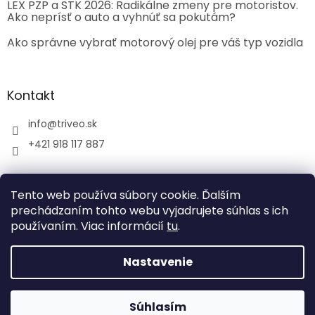
LEX PZP a STK 2026: Radikálne zmeny pre motoristov.
Ako neprísť o auto a vyhnúť sa pokutám?
Ako správne vybrať motorový olej pre váš typ vozidla
Kontakt
info
@
triveo.sk
+421 918 117 887
Tento web používa súbory cookie. Ďalším
prechádzaním tohto webu vyjadrujete súhlas s ich
používaním. Viac informácií
tu
.
Vytvoril Shoptet
Nastavenie
Copyright 2026
TRIVEO spol. s r.o.
. Všetky práva
vyhradené.
Súhlasím
Tvoríme funkčné e-shopy