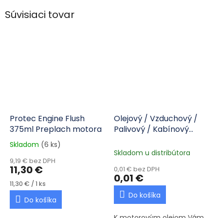
Súvisiaci tovar
Protec Engine Flush
Olejový / Vzduchový /
375ml Preplach motora
Palivový / Kabínový
filter - cenová ponuka
Skladom
(6 ks)
Priemerné hodnotenie produktu je 5,0 z 5 hviezdičiek.
Skladom u distribútora
9,19 € bez DPH
11,30 €
0,01 € bez DPH
0,01 €
Jednotková cena:
11,30 € / 1 ks
Do košíka
Do košíka
K motorovým olejom Vám