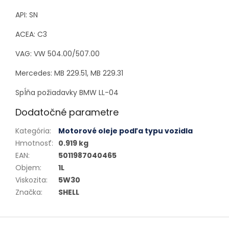
API: SN
ACEA: C3
VAG: VW 504.00/507.00
Mercedes: MB 229.51, MB 229.31
Spĺňa požiadavky BMW LL-04
Dodatočné parametre
Kategória
:
Motorové oleje podľa typu vozidla
Hmotnosť
:
0.919 kg
EAN
:
5011987040465
Objem
:
1L
Viskozita
:
5W30
Značka
:
SHELL
Zápätie