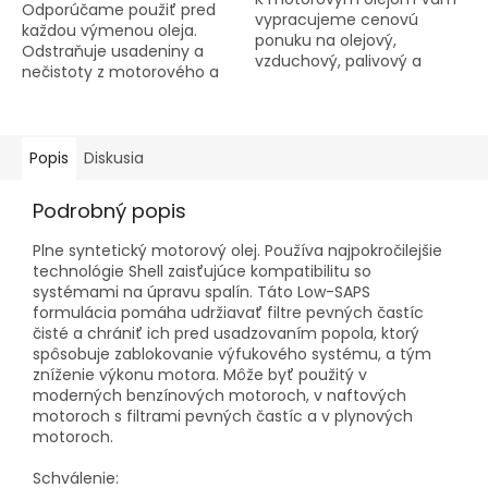
Odporúčame použiť pred
vypracujeme cenovú
každou výmenou oleja.
ponuku na olejový,
Odstraňuje usadeniny a
vzduchový, palivový a
nečistoty z motorového a
kabínový filter. Pri
olejového
objednávke uveďte do
systému. Vyčistením
poznámky ŠPZ resp VIN
piestnych krúžkov
vozidla a kvalitatívnu
obnovuje...
Popis
Diskusia
triedu...
Podrobný popis
Plne syntetický motorový olej. Používa najpokročilejšie
technológie Shell zaisťujúce kompatibilitu so
systémami na úpravu spalín. Táto Low-SAPS
formulácia pomáha udržiavať filtre pevných častíc
čisté a chrániť ich pred usadzovaním popola, ktorý
spôsobuje zablokovanie výfukového systému, a tým
zníženie výkonu motora. Môže byť použitý v
moderných benzínových motoroch, v naftových
motoroch s filtrami pevných častíc a v plynových
motoroch.
Schválenie: