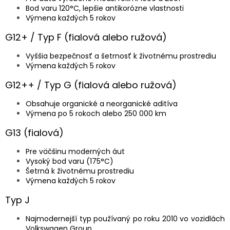
Bod varu 120°C, lepšie antikorózne vlastnosti
Výmena každých 5 rokov
G12+ / Typ F (fialová alebo ružová)
Vyššia bezpečnosť a šetrnosť k životnému prostrediu
Výmena každých 5 rokov
G12++ / Typ G (fialová alebo ružová)
Obsahuje organické a neorganické aditíva
Výmena po 5 rokoch alebo 250 000 km
G13 (fialová)
Pre väčšinu moderných áut
Vysoký bod varu (175°C)
Šetrná k životnému prostrediu
Výmena každých 5 rokov
Typ J
Najmodernejší typ používaný po roku 2010 vo vozidlách
Volkswagen Group