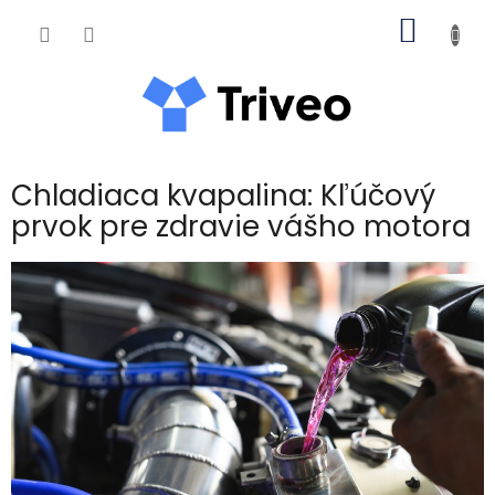
Prejsť na obsah
NÁKUP
Chladiaca kvapalina: Kľúčový
prvok pre zdravie vášho motora