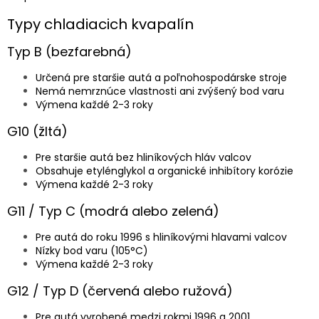
Typy chladiacich kvapalín
Typ B (bezfarebná)
Určená pre staršie autá a poľnohospodárske stroje
Nemá nemrznúce vlastnosti ani zvýšený bod varu
Výmena každé 2-3 roky
G10 (žltá)
Pre staršie autá bez hliníkových hláv valcov
Obsahuje etylénglykol a organické inhibítory korózie
Výmena každé 2-3 roky
G11 / Typ C (modrá alebo zelená)
Pre autá do roku 1996 s hliníkovými hlavami valcov
Nízky bod varu (105°C)
Výmena každé 2-3 roky
G12 / Typ D (červená alebo ružová)
Pre autá vyrobené medzi rokmi 1996 a 2001