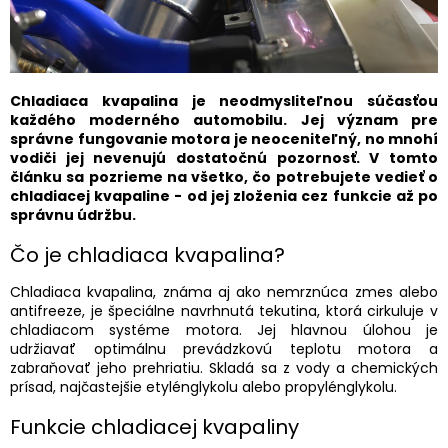
Chladiaca kvapalina je neodmysliteľnou súčasťou
každého moderného automobilu. Jej význam pre
správne fungovanie motora je neoceniteľný, no mnohí
vodiči jej nevenujú dostatočnú pozornosť. V tomto
článku sa pozrieme na všetko, čo potrebujete vedieť o
chladiacej kvapaline - od jej zloženia cez funkcie až po
správnu údržbu.
Čo je chladiaca kvapalina?
Chladiaca kvapalina, známa aj ako nemrznúca zmes alebo
antifreeze, je špeciálne navrhnutá tekutina, ktorá cirkuluje v
chladiacom systéme motora. Jej hlavnou úlohou je
udržiavať optimálnu prevádzkovú teplotu motora a
zabraňovať jeho prehriatiu. Skladá sa z vody a chemických
prísad, najčastejšie etylénglykolu alebo propylénglykolu.
Funkcie chladiacej kvapaliny