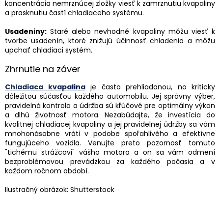
koncentrácia nemrznúcej zložky viesť k zamrznutiu kvapaliny
a prasknutiu častí chladiaceho systému.
Usadeniny:
Staré alebo nevhodné kvapaliny môžu viesť k
tvorbe usadenín, ktoré znižujú účinnosť chladenia a môžu
upchať chladiaci systém.
Zhrnutie na záver
Chladiaca kvapalina
je často prehliadanou, no kriticky
dôležitou súčasťou každého automobilu. Jej správny výber,
pravidelná kontrola a údržba sú kľúčové pre optimálny výkon
a dlhú životnosť motora. Nezabúdajte, že investícia do
kvalitnej chladiacej kvapaliny a jej pravidelnej údržby sa vám
mnohonásobne vráti v podobe spoľahlivého a efektívne
fungujúceho vozidla. Venujte preto pozornosť tomuto
"tichému strážcovi" vášho motora a on sa vám odmení
bezproblémovou prevádzkou za každého počasia a v
každom ročnom období.
Ilustračný obrázok: Shutterstock