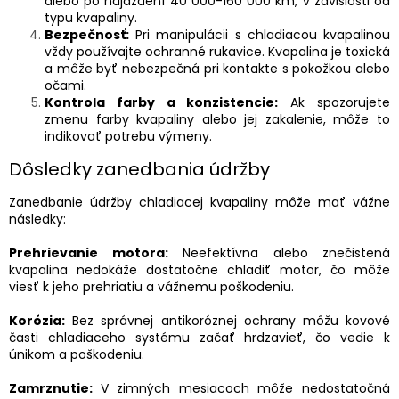
alebo po najazdení 40 000-160 000 km, v závislosti od
typu kvapaliny.
Bezpečnosť:
Pri manipulácii s chladiacou kvapalinou
vždy používajte ochranné rukavice. Kvapalina je toxická
a môže byť nebezpečná pri kontakte s pokožkou alebo
očami.
Kontrola farby a konzistencie:
Ak spozorujete
zmenu farby kvapaliny alebo jej zakalenie, môže to
indikovať potrebu výmeny.
Dôsledky zanedbania údržby
Zanedbanie údržby chladiacej kvapaliny môže mať vážne
následky:
Prehrievanie motora:
Neefektívna alebo znečistená
kvapalina nedokáže dostatočne chladiť motor, čo môže
viesť k jeho prehriatiu a vážnemu poškodeniu.
Korózia:
Bez správnej antikoróznej ochrany môžu kovové
časti chladiaceho systému začať hrdzavieť, čo vedie k
únikom a poškodeniu.
Zamrznutie:
V zimných mesiacoch môže nedostatočná