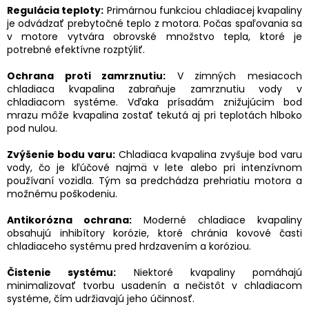
Regulácia teploty:
Primárnou funkciou chladiacej kvapaliny
je odvádzať prebytočné teplo z motora. Počas spaľovania sa
v motore vytvára obrovské množstvo tepla, ktoré je
potrebné efektívne rozptýliť.
Ochrana proti zamrznutiu:
V zimných mesiacoch
chladiaca kvapalina zabraňuje zamrznutiu vody v
chladiacom systéme. Vďaka prísadám znižujúcim bod
mrazu môže kvapalina zostať tekutá aj pri teplotách hlboko
pod nulou.
Zvýšenie bodu varu:
Chladiaca kvapalina zvyšuje bod varu
vody, čo je kľúčové najmä v lete alebo pri intenzívnom
používaní vozidla. Tým sa predchádza prehriatiu motora a
možnému poškodeniu.
Antikorózna ochrana:
Moderné chladiace kvapaliny
obsahujú inhibítory korózie, ktoré chránia kovové časti
chladiaceho systému pred hrdzavením a koróziou.
Čistenie systému:
Niektoré kvapaliny pomáhajú
minimalizovať tvorbu usadenín a nečistôt v chladiacom
systéme, čím udržiavajú jeho účinnosť.