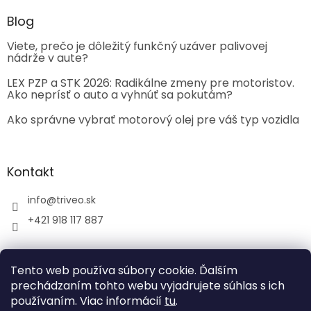
Blog
Viete, prečo je dôležitý funkčný uzáver palivovej
nádrže v aute?
LEX PZP a STK 2026: Radikálne zmeny pre motoristov.
Ako neprísť o auto a vyhnúť sa pokutám?
Ako správne vybrať motorový olej pre váš typ vozidla
Kontakt
info
@
triveo.sk
+421 918 117 887
Tento web používa súbory cookie. Ďalším
prechádzaním tohto webu vyjadrujete súhlas s ich
používaním. Viac informácií
tu
.
Vytvoril Shoptet