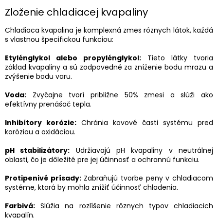
Zloženie chladiacej kvapaliny
Chladiaca kvapalina je komplexná zmes rôznych látok, každá
s vlastnou špecifickou funkciou:
Etylénglykol alebo propylénglykol:
Tieto látky tvoria
základ kvapaliny a sú zodpovedné za zníženie bodu mrazu a
zvýšenie bodu varu.
Voda:
Zvyčajne tvorí približne 50% zmesi a slúži ako
efektívny prenášač tepla.
Inhibítory korózie:
Chránia kovové časti systému pred
koróziou a oxidáciou.
pH stabilizátory:
Udržiavajú pH kvapaliny v neutrálnej
oblasti, čo je dôležité pre jej účinnosť a ochrannú funkciu.
Protipenivé prísady:
Zabraňujú tvorbe peny v chladiacom
systéme, ktorá by mohla znížiť účinnosť chladenia.
Farbivá:
Slúžia na rozlíšenie rôznych typov chladiacich
kvapalín.