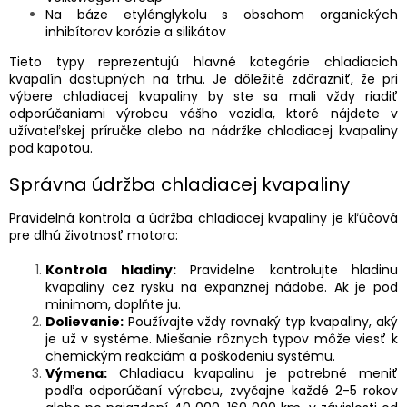
Na báze etylénglykolu s obsahom organických
inhibítorov korózie a silikátov
Tieto typy reprezentujú hlavné kategórie chladiacich
kvapalín dostupných na trhu. Je dôležité zdôrazniť, že pri
výbere chladiacej kvapaliny by ste sa mali vždy riadiť
odporúčaniami výrobcu vášho vozidla, ktoré nájdete v
užívateľskej príručke alebo na nádržke chladiacej kvapaliny
pod kapotou.
Správna údržba chladiacej kvapaliny
Pravidelná kontrola a údržba chladiacej kvapaliny je kľúčová
pre dlhú životnosť motora:
Kontrola hladiny:
Pravidelne kontrolujte hladinu
kvapaliny cez rysku na expanznej nádobe. Ak je pod
minimom, doplňte ju.
Dolievanie:
Používajte vždy rovnaký typ kvapaliny, aký
je už v systéme. Miešanie rôznych typov môže viesť k
chemickým reakciám a poškodeniu systému.
Výmena:
Chladiacu kvapalinu je potrebné meniť
podľa odporúčaní výrobcu, zvyčajne každé 2-5 rokov