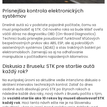
Prísnejšia kontrola elektronických
systémov
Dnešné autá sú v podstate pojazdné počítače, čomu sa
musí prispôsobiť aj STK. Od nového roka sa bude klásť oveľa
väčší dôraz na diagnostiku OBD (On-Board Diagnostics).
Technici budú prísnejšie posudzovať funkčnosť kľúčových
bezpečnostných prvkov ako ABS, ESP, ale aj pokročilých
asistenčných systémov (ADAS) a stav trakčných batérií pri
elektromobiloch. Zamerajú sa aj na odhaľovanie
manipulácie s počítadlami najazdených kilometrov.
Diskusia z Bruselu: STK pre staršie autá
každý rok?
Na európskej úrovni sa aktuálne vedie intenzívna diskusia o
skrátení intervalov technických kontrol. Zatiaľ čo dnes
osobné autá absolvujú prvú STK po štyroch rokoch a
následne každé dva roky, nový návrh z Bruselu počíta s tým,
že
vozidlá staršie ako 10 rokov by museli absolvovať STK
každý rok
. Hoci tento návrh ešte nie je na Slovensku