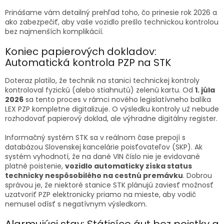
Prinášame vám detailný prehľad toho, čo prinesie rok 2026 a
ako zabezpečiť, aby vaše vozidlo prešlo technickou kontrolou
bez najmenších komplikácií.
Koniec papierových dokladov:
Automatická kontrola PZP na STK
Doteraz platilo, že technik na stanici technickej kontroly
kontroloval fyzickú (alebo stiahnutú) zelenú kartu. Od
1. júla
2026
sa tento proces v rámci nového legislatívneho balíka
LEX PZP kompletne digitalizuje. O výsledku kontroly už nebude
rozhodovať papierový doklad, ale výhradne digitálny register.
Informačný systém STK sa v reálnom čase prepojí s
databázou Slovenskej kancelárie poisťovateľov (SKP). Ak
systém vyhodnotí, že na dané VIN číslo nie je evidované
platné poistenie,
vozidlo automaticky získa status
technicky nespôsobilého na cestnú premávku
. Dobrou
správou je, že niektoré stanice STK plánujú zaviesť možnosť
uzatvoriť PZP elektronicky priamo na mieste, aby vodič
nemusel odísť s negatívnym výsledkom.