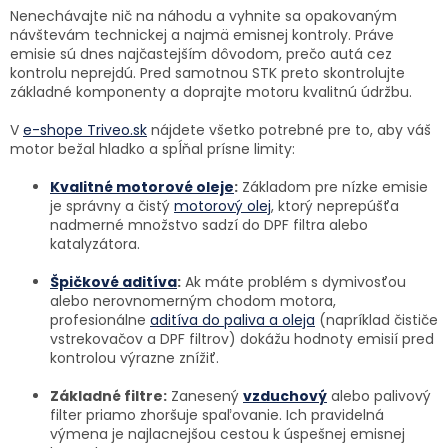
Nenechávajte nič na náhodu a vyhnite sa opakovaným
návštevám technickej a najmä emisnej kontroly. Práve
emisie sú dnes najčastejším dôvodom, prečo autá cez
kontrolu neprejdú. Pred samotnou STK preto skontrolujte
základné komponenty a doprajte motoru kvalitnú údržbu.
V
e-shope Triveo.sk
nájdete všetko potrebné pre to, aby váš
motor bežal hladko a spĺňal prísne limity:
Kvalitné motorové oleje
:
Základom pre nízke emisie
je správny a čistý
motorový olej
, ktorý neprepúšťa
nadmerné množstvo sadzí do DPF filtra alebo
katalyzátora.
Špičkové aditíva
:
Ak máte problém s dymivosťou
alebo nerovnomerným chodom motora,
profesionálne
aditíva do paliva a oleja
(napríklad čističe
vstrekovačov a DPF filtrov) dokážu hodnoty emisií pred
kontrolou výrazne znížiť.
Základné filtre:
Zanesený
vzduchový
alebo palivový
filter priamo zhoršuje spaľovanie. Ich pravidelná
výmena je najlacnejšou cestou k úspešnej emisnej