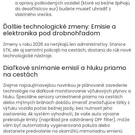
a opravy poškodených vozidiel (ktoré sa bežne šplhajú
do desaťtisícov eur) budete musieť uhradiť z
vlastného vrecka.
Ďalšie technologické zmeny: Emisie a
elektronika pod drobnohľadom
Zmeny v roku 2026 sa netýkajú len administratívy. Stanice
STK, ale aj samotní policajti na cestách, dostanú do rúk nové
technologické nástroje.
Diaľkové snímanie emisií a hluku priamo
na cestách
Zrejme najzaujímavejšou novinkou je plánované zavedenie
technológie na diaľkové monitorovanie výfukových plynov a
hluku. Špeciálne senzory umiestnené priamo na cestách
alebo mýtnych bránach dokážu zmerať znečisťujúce látky z
výfuku vozidla počas bežnej jazdy, bez nutnosti jeho
zastavenia. Ak systém vyhodnotí, že vaše auto výrazne
prekračuje limity (napríklad pre odstránený DPF filter), môže
vám byť automaticky vygenerovaná pokuta alebo
dostanete predvolanie na okamžitú mimoriadnu emisnú