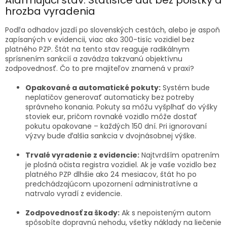
Alarmujúci stav: Státisíce áut bez poistky a
hrozba vyradenia
Podľa odhadov jazdí po slovenských cestách, alebo je aspoň
zapísaných v evidencii, viac ako 300-tisíc vozidiel bez
platného PZP. Štát na tento stav reaguje radikálnym
sprísnením sankcií a zavádza takzvanú objektívnu
zodpovednosť. Čo to pre majiteľov znamená v praxi?
Opakované a automatické pokuty:
Systém bude
neplatičov generovať automaticky bez potreby
správneho konania. Pokuty sa môžu vyšplhať do výšky
stoviek eur, pričom rovnaké vozidlo môže dostať
pokutu opakovane – každých 150 dní. Pri ignorovaní
výzvy bude ďalšia sankcia v dvojnásobnej výške.
Trvalé vyradenie z evidencie:
Najtvrdším opatrením
je plošná očista registra vozidiel. Ak je vaše vozidlo bez
platného PZP dlhšie ako 24 mesiacov, štát ho po
predchádzajúcom upozornení administratívne a
natrvalo vyradí z evidencie.
Zodpovednosť za škody:
Ak s nepoisteným autom
spôsobíte dopravnú nehodu, všetky náklady na liečenie