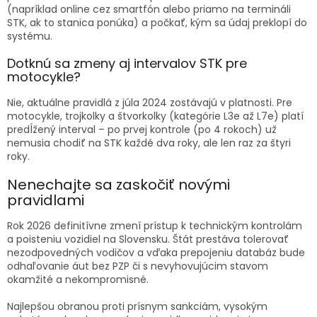
(napríklad online cez smartfón alebo priamo na termináli
STK, ak to stanica ponúka) a počkať, kým sa údaj preklopí do
systému.
Dotknú sa zmeny aj intervalov STK pre
motocykle?
Nie, aktuálne pravidlá z júla 2024 zostávajú v platnosti. Pre
motocykle, trojkolky a štvorkolky (kategórie L3e až L7e) platí
predĺžený interval – po prvej kontrole (po 4 rokoch) už
nemusia chodiť na STK každé dva roky, ale len raz za štyri
roky.
Nenechajte sa zaskočiť novými
pravidlami
Rok 2026 definitívne zmení prístup k technickým kontrolám
a poisteniu vozidiel na Slovensku. Štát prestáva tolerovať
nezodpovedných vodičov a vďaka prepojeniu databáz bude
odhaľovanie áut bez PZP či s nevyhovujúcim stavom
okamžité a nekompromisné.
Najlepšou obranou proti prísnym sankciám, vysokým