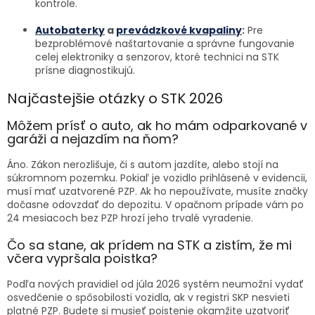
kontrole.
Autobaterky
a
prevádzkové kvapaliny
:
Pre
bezproblémové naštartovanie a správne fungovanie
celej elektroniky a senzorov, ktoré technici na STK
prísne diagnostikujú.
Najčastejšie otázky o STK 2026
Môžem prísť o auto, ak ho mám odparkované v
garáži a nejazdím na ňom?
Áno. Zákon nerozlišuje, či s autom jazdíte, alebo stojí na
súkromnom pozemku. Pokiaľ je vozidlo prihlásené v evidencii,
musí mať uzatvorené PZP. Ak ho nepoužívate, musíte značky
dočasne odovzdať do depozitu. V opačnom prípade vám po
24 mesiacoch bez PZP hrozí jeho trvalé vyradenie.
Čo sa stane, ak prídem na STK a zistím, že mi
včera vypršala poistka?
Podľa nových pravidiel od júla 2026 systém neumožní vydať
osvedčenie o spôsobilosti vozidla, ak v registri SKP nesvieti
platné PZP. Budete si musieť poistenie okamžite uzatvoriť