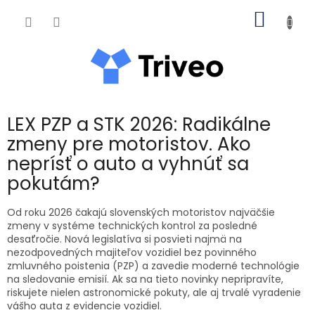
Prejsť na obsah
NÁKUP
LEX PZP a STK 2026: Radikálne
zmeny pre motoristov. Ako
neprísť o auto a vyhnúť sa
pokutám?
Od roku 2026 čakajú slovenských motoristov najväčšie
zmeny v systéme technických kontrol za posledné
desaťročie. Nová legislatíva si posvieti najmä na
nezodpovedných majiteľov vozidiel bez povinného
zmluvného poistenia (PZP) a zavedie moderné technológie
na sledovanie emisií. Ak sa na tieto novinky nepripravíte,
riskujete nielen astronomické pokuty, ale aj trvalé vyradenie
vášho auta z evidencie vozidiel.