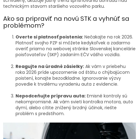
schválený, ukazuje jasný trend sprísňovania dohľadu nad
technickým stavom staršieho vozového parku.
Ako sa pripraviť na novú STK a vyhnúť sa
problémom?
Overte si platnosť poistenia:
Nečakajte na rok 2026.
Platnosť svojho PZP si môžete kedykoľvek a zadarmo
overiť priamo na webovej stránke Slovenskej kancelárie
poisťovateľov (SKP) zadaním EČV vášho vozidla.
Reagujte na úradné zásielky:
Ak vám v priebehu
roka 2026 príde upozornenie od štátu o chýbajúcom
poistení, konajte bezodkladne. Ignorovanie výzvy
povedie k trvalému vyradeniu auta z evidencie.
Nepodceňujte prípravu auta:
Emisné kontroly sú
nekompromisné. Ak vám svieti kontrolka motora, auto
dymí, alebo cítite znížený brzdný účinok, riešte
problém s predstihom.