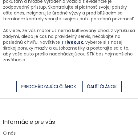
pokutám a hrozbe vyradenia vozidla z evidencie je
zodpovedný prístup. Skontrolujte si platnosť svojej poistky
ešte dnes, neignorujte úradné výzvy a pred blížiacim sa
termínom kontroly venujte svojmu autu potrebnú pozornosť.
Ak viete, že váš motor už nemá kultivovaný chod, z výfuku sa
zadymí, alebo je čas na pravidelný servis, nečakajte na
poslednú chvíľu. Navštívte
Triveo.sk
, vyberte si z našej
širokej ponuky mazív a autokozmetiky a postarajte sa o to,
aby vaše auto prešlo nadchádzajúcou STK bez najmenšieho
zaváhania.
PREDCHÁDZAJÚCI ČLÁNOK
ĎALŠÍ ČLÁNOK
Zápätie
Informácie pre vás
O nás