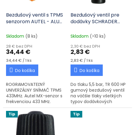
Bezdušový ventil s TPMS
Bezdušový ventil pre
senzorom AUTEL - ALU
dodávky SCHRADER
strieborný
35mm 1ks
Skladom
(8 ks)
Skladom
(>10 ks)
28 € bez DPH
2,30 € bez DPH
34,44 €
2,83 €
Jednotková cena:
Jednotková cena:
34,44 € / 1 ks
2,83 € / 1 ks
Do košíka
Do košíka
ROGRAMOVATEĽNÝ
Do tlaku 5,5 bar, TR 600 HP
UNIVERZÁLNY SNÍMAČ TPMS
gumový bezdušový ventil
433MHz. Autel MX-senzor s
na väčšie tlaky všetkých
frekvenciou 433 MHz.
typov dodávkových
Senzor TPMS s najvyšším
automobilov špeciálne
priemyselným pokrytím
potom FORD TRANZIT a
Tip
Tip
vozidla. Senzory MX-
MERCEDES SPRINTER.TOP
Sensors, ktoré boli...
KVALITA SCHRADER....