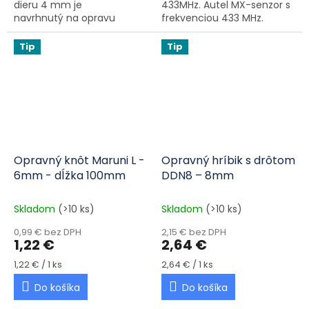
dieru 4 mm je
433MHz. Autel MX-senzor s
navrhnutý na opravu
frekvenciou 433 MHz.
defektov spôsobených
Senzor TPMS s najvyšším
klincami a skrutkami , a to
priemyselným pokrytím
Tip
Tip
dokonca aj v bočnici...
vozidla. Senzory MX-
Sensors, ktoré boli...
Opravný knôt Maruni L -
Opravný hríbik s drôtom
6mm - dĺžka 100mm
DDN8 – 8mm
Skladom
(>10 ks)
Skladom
(>10 ks)
0,99 € bez DPH
2,15 € bez DPH
1,22 €
2,64 €
Jednotková cena:
Jednotková cena:
1,22 € / 1 ks
2,64 € / 1 ks
Do košíka
Do košíka