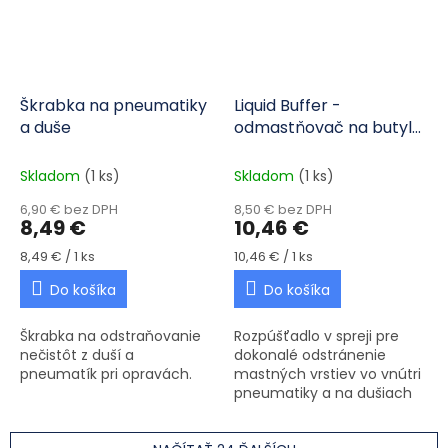
Škrabka na pneumatiky
Liquid Buffer -
a duše
odmastňovač na butyl
500ml - sprej
Skladom
(1 ks)
Skladom
(1 ks)
6,90 € bez DPH
8,50 € bez DPH
8,49 €
10,46 €
Jednotková cena:
Jednotková cena:
8,49 € / 1 ks
10,46 € / 1 ks
Do košíka
Do košíka
Škrabka na odstraňovanie
Rozpúšťadlo v spreji pre
nečistôt z duší a
dokonalé odstránenie
pneumatík pri opravách.
mastných vrstiev vo vnútri
pneumatiky a na dušiach
pre dokonalé opravy.