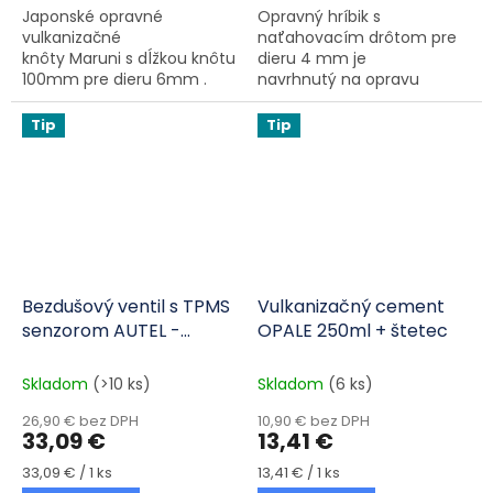
Japonské opravné
Opravný hríbik s
vulkanizačné
naťahovacím drôtom pre
knôty Maruni s dĺžkou knôtu
dieru 4 mm je
100mm pre dieru 6mm .
navrhnutý na opravu
Tieto knôty sú mimoriadne
defektov spôsobených
kvalitné tým, že
klincami a skrutkami , a to
Tip
Tip
sú dostatočne...
dokonca aj v bočnici...
Bezdušový ventil s TPMS
Vulkanizačný cement
senzorom AUTEL -
OPALE 250ml + štetec
gumový čierny
Skladom
(>10 ks)
Skladom
(6 ks)
26,90 € bez DPH
10,90 € bez DPH
33,09 €
13,41 €
Jednotková cena:
Jednotková cena:
33,09 € / 1 ks
13,41 € / 1 ks