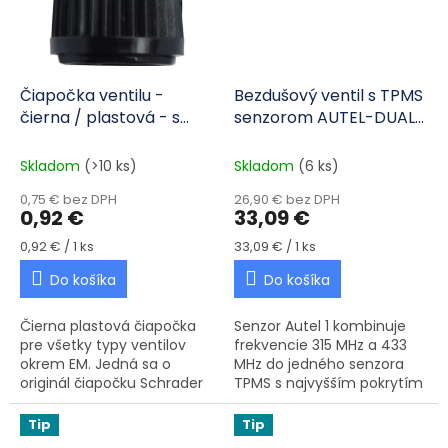
Čiapočka ventilu -
Bezdušový ventil s TPMS
čierna / plastová - s
senzorom AUTEL-DUAL
tesnením 1ks
gumový čierny
Skladom
(>10 ks)
Skladom
(6 ks)
0,75 € bez DPH
26,90 € bez DPH
0,92 €
33,09 €
Jednotková cena:
Jednotková cena:
0,92 € / 1 ks
33,09 € / 1 ks
Do košíka
Do košíka
Čierna plastová čiapočka
Senzor Autel 1 kombinuje
pre všetky typy ventilov
frekvencie 315 MHz a 433
okrem EM. Jedná sa o
MHz do jedného senzora
originál čiapočku Schrader
TPMS s najvyšším pokrytím
a oproti bežným
vozidiel v odvetví.
čiapočkám má tesnenie,
PROGRAMOVATEĽNÝ
Tip
Tip
ktoré je dimenzované pre
UNIVERZÁLNY SNÍMAČ TPMS