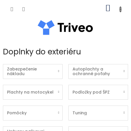
Prejsť na obsah
NÁKUP
Doplnky do exteriéru
Zabezpečenie
Autoplachty a
nákladu
ochranné poťahy
Plachty na motocykel
Podložky pod ŠPZ
Pomôcky
Tuning