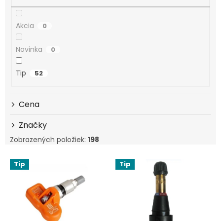
Akcia
0
Novinka
0
Tip
52
Cena
Značky
Zobrazených položiek:
198
Výpis produktov
Tip
Tip