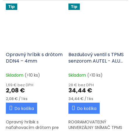
disku: 11,5 mm. Maximálny
klincami a skrutkami , a to
Tip
Tip
tlak 4,5 bar, 1 kus.
dokonca aj v bočnici...
Opravný hríbik s drôtom
Bezdušový ventil s TPMS
DDN4 – 4mm
senzorom AUTEL - ALU
čierny
Skladom
(>10 ks)
Skladom
(>10 ks)
1,69 € bez DPH
28 € bez DPH
2,08 €
34,44 €
Jednotková cena:
Jednotková cena:
2,08 € / 1 ks
34,44 € / 1 ks
Do košíka
Do košíka
Opravný hríbik s
ROGRAMOVATEĽNÝ
naťahovacím drôtom pre
UNIVERZÁLNY SNÍMAČ TPMS