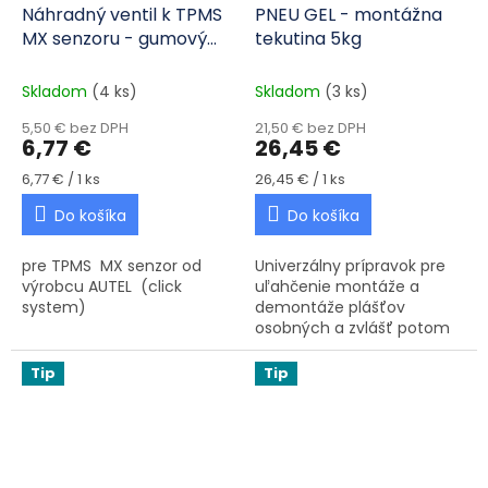
Náhradný ventil k TPMS
PNEU GEL - montážna
MX senzoru - gumový
tekutina 5kg
čierny - click
Skladom
(4 ks)
Skladom
(3 ks)
5,50 € bez DPH
21,50 € bez DPH
6,77 €
26,45 €
Jednotková cena:
Jednotková cena:
6,77 € / 1 ks
26,45 € / 1 ks
Do košíka
Do košíka
pre TPMS MX senzor od
Univerzálny prípravok pre
výrobcu AUTEL (click
uľahčenie montáže a
system)
demontáže plášťov
osobných a zvlášť potom
nákladných pneumatík.
Tip
Tip