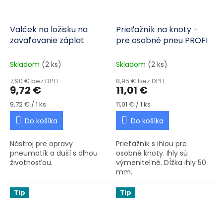
Valček na ložisku na
Prieťažník na knoty -
zavaľovanie záplat
pre osobné pneu PROFI
Skladom
(2 ks)
Skladom
(2 ks)
7,90 € bez DPH
8,95 € bez DPH
9,72 €
11,01 €
Jednotková cena:
Jednotková cena:
9,72 € / 1 ks
11,01 € / 1 ks
Do košíka
Do košíka
Nástroj pre opravy
Prieťažník s ihlou pre
pneumatík a duší s dlhou
osobné knoty. Ihly sú
životnosťou.
výmeniteľné. Dĺžka ihly 50
mm.
Tip
Tip