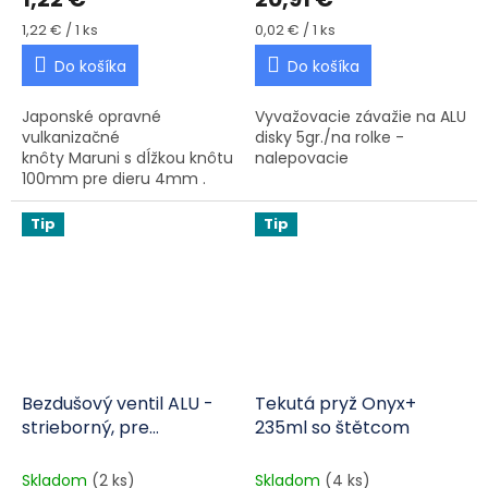
Jednotková cena:
Jednotková cena:
1,22 € / 1 ks
0,02 € / 1 ks
Do košíka
Do košíka
Japonské opravné
Vyvažovacie závažie na ALU
vulkanizačné
disky 5gr./na rolke -
knôty Maruni s dĺžkou knôtu
nalepovacie
100mm pre dieru 4mm .
Tieto knôty sú mimoriadne
kvalitné tým, že
Tip
Tip
sú dostatočne...
Bezdušový ventil ALU -
Tekutá pryž Onyx+
strieborný, pre
235ml so štětcom
motocykle 1ks
Skladom
(2 ks)
Skladom
(4 ks)