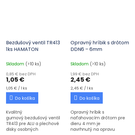
vysoké teploty...
433MHz a...
Bezdušový ventil TR413
Opravný hríbik s drôtom
1ks HAMATON
DDN6 – 6mm
Skladom
(>10 ks)
Skladom
(>10 ks)
0,85 € bez DPH
1,99 € bez DPH
1,05 €
2,45 €
Jednotková cena:
Jednotková cena:
1,05 € / 1 ks
2,45 € / 1 ks
Do košíka
Do košíka
Kvalitný
Opravný hríbik s
gumový bezdušový ventil
naťahovacím drôtom pre
TR413 pre ALU a plechové
dieru 4 mm je
disky osobných
navrhnutý na opravu
automobilov. Na otvor v
defektov spôsobených