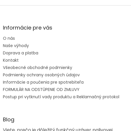
Zápätie
Informácie pre vás
O nás
Naše výhody
Doprava a platba
Kontakt
Všeobecné obchodné podmienky
Podmienky ochrany osobných údajov
Informácie a poučenia pre spotrebiteľa
FORMULÁR NA ODSTÚPENIE OD ZMLUVY
Postup pri vytknutí vady produktu a Reklamačný protokol
Blog
Viete, prečo je dôležitý funkčný uzáver palivovej