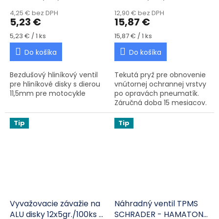
4,25 € bez DPH
12,90 € bez DPH
5,23 €
15,87 €
Jednotková cena:
Jednotková cena:
5,23 € / 1 ks
15,87 € / 1 ks
Do košíka
Do košíka
Bezdušový hliníkový ventil
Tekutá pryž pre obnovenie
pre hliníkové disky s dierou
vnútornej ochrannej vrstvy
11,5mm pre motocykle
po opravách pneumatík.
Záručná doba 15 mesiacov.
Obsah balenia je vrátane
štetca.
Tip
Tip
Vyvažovacie závažie na
Náhradný ventil TPMS
ALU disky 12x5gr./100ks -
SCHRADER - HAMATON