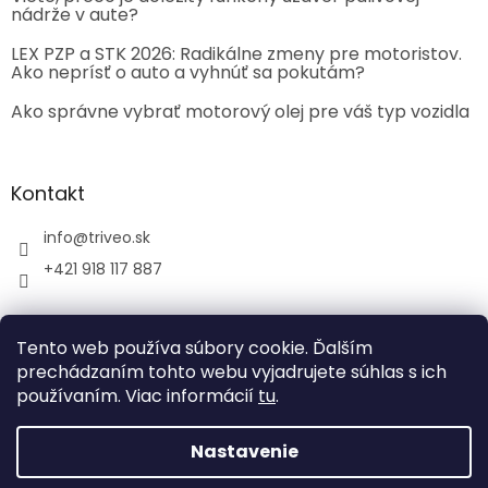
nádrže v aute?
LEX PZP a STK 2026: Radikálne zmeny pre motoristov.
Ako neprísť o auto a vyhnúť sa pokutám?
Ako správne vybrať motorový olej pre váš typ vozidla
Kontakt
info
@
triveo.sk
+421 918 117 887
Tento web používa súbory cookie. Ďalším
prechádzaním tohto webu vyjadrujete súhlas s ich
používaním. Viac informácií
tu
.
Vytvoril Shoptet
Nastavenie
Copyright 2026
TRIVEO spol. s r.o.
. Všetky práva
vyhradené.