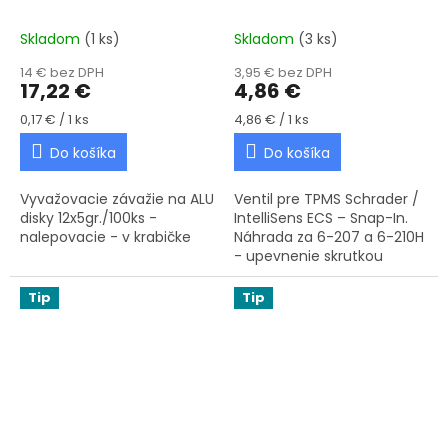
nalepovacie
6-213B
Skladom
(1 ks)
Skladom
(3 ks)
14 € bez DPH
3,95 € bez DPH
17,22 €
4,86 €
Jednotková cena:
Jednotková cena:
0,17 € / 1 ks
4,86 € / 1 ks
Do košíka
Do košíka
Vyvažovacie závažie na ALU
Ventil pre TPMS Schrader /
disky 12x5gr./100ks -
IntelliSens ECS – Snap-In.
nalepovacie - v krabičke
Náhrada za 6-207 a 6-210H
- upevnenie skrutkou
Tip
Tip