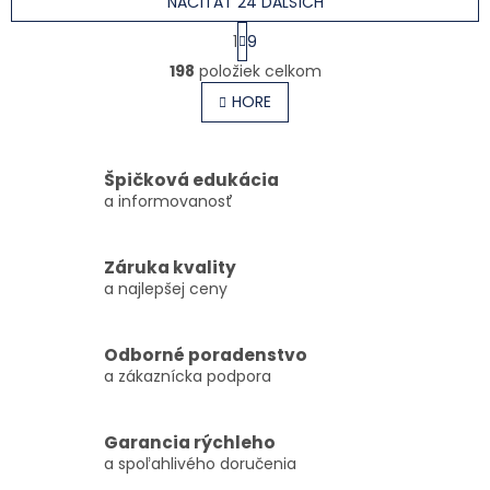
NAČÍTAŤ 24 ĎALŠÍCH
Stránkovanie
1
9
Ovládacie prvky výpisu
198
položiek celkom
HORE
Špičková edukácia
a informovanosť
Záruka kvality
a najlepšej ceny
Odborné poradenstvo
a zákaznícka podpora
Garancia rýchleho
a spoľahlivého doručenia