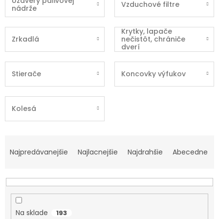
Uzávery palivovej
Vzduchové filtre
nádrže
Krytky, lapače
Zrkadlá
nečistôt, chrániče
dverí
Stierače
Koncovky výfukov
Kolesá
Radenie produktov
Najpredávanejšie
Najlacnejšie
Najdrahšie
Abecedne
Na sklade
193