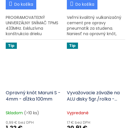
Do košíka
Do košíka
PROGRAMOVATEĽNÝ
Veľmi kvalitný vulkanizačný
UNIVERZÁLNY SNÍMAČ TPMS
cement pre opravy
433MHz. Exkluzívna
pneumatík za studena.
konštrukcia drieku
Naniesť na opravný knôt,
uvoľňovacieho ventilu
hríbik - alebo záplatu -
PRESS od MX-Sensor
odporúčame aj do lepenej
Tip
Tip
umožňuje gumové a
diery.
kovové stonky ventilov
voľne vymieňať...
Opravný knôt Maruni S -
Vyvažovacie závažie na
4mm - dĺžka 100mm
ALU disky 5gr./rolka -
strieborné -
nalepovacie
Skladom
(>10 ks)
Vypredané
0,99 € bez DPH
17 € bez DPH
1,22 €
20,91 €