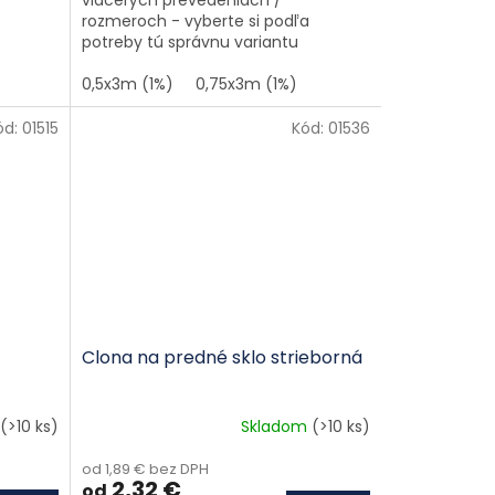
rozmeroch - vyberte si podľa
potreby tú správnu variantu
0,5x3m (1%)
0,75x3m (1%)
ód:
01515
Kód:
01536
Clona na predné sklo strieborná
(>10 ks)
Skladom
(>10 ks)
od 1,89 € bez DPH
2,32 €
od