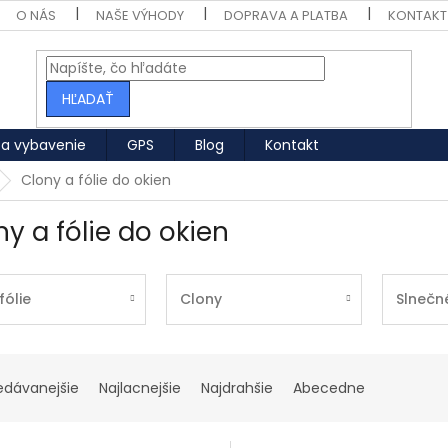
O NÁS
NAŠE VÝHODY
DOPRAVA A PLATBA
KONTAKT
HĽADAŤ
 a vybavenie
GPS
Blog
Kontakt
Clony a fólie do okien
ny a fólie do okien
fólie
Clony
Slnečné
nie produktov
edávanejšie
Najlacnejšie
Najdrahšie
Abecedne