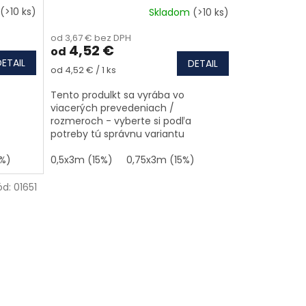
(>10 ks)
Skladom
(>10 ks)
od 3,67 € bez DPH
4,52 €
od
DETAIL
DETAIL
Jednotková cena:
od 4,52 € / 1 ks
Tento produlkt sa vyrába vo
viacerých prevedeniach /
rozmeroch - vyberte si podľa
potreby tú správnu variantu
%)
0,5x3m (15%)
0,75x3m (15%)
ód:
01651