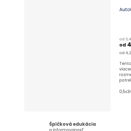
Auto
od 3,
4
od
Jedno
od 4,2
Tento
viace
rozme
potre
0,5x3
Špičková edukácia
a informovanosť