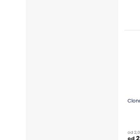
Clon
od 2,
2
od