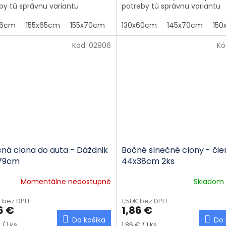
by tú správnu variantu
potreby tú správnu variantu
46cm
155x65cm
155x70cm
200x80cm
130x60cm
145x70cm
15
Kód:
02906
Kó
čná clona do auta - Dáždnik
Bočné slnečné clony - čie
79cm
44x38cm 2ks
Momentálne nedostupné
Skladom
€ bez DPH
1,51 € bez DPH
6 €
1,86 €
Do košíka
Do 
tková cena:
Jednotková cena:
 / 1 ks
1,86 € / 1 ks