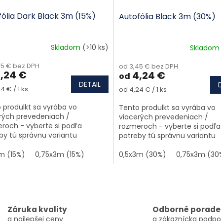
fólia Dark Black 3m (15%)
Autofólia Black 3m (30%)
Skladom
(>10 ks)
Sklado
45 € bez DPH
od 3,45 € bez DPH
,24 €
4,24 €
od
DETAIL
tková cena:
Jednotková cena:
4 € / 1 ks
od 4,24 € / 1 ks
 produlkt sa vyrába vo
Tento produlkt sa vyrába vo
rých prevedeniach /
viacerých prevedeniach /
roch - vyberte si podľa
rozmeroch - vyberte si podľa
by tú správnu variantu
potreby tú správnu variantu
m (15%)
0,75x3m (15%)
0,5x3m (30%)
0,75x3m (30
Ovládaci
Záruka kvality
Odborné porade
a najlepšej ceny
a zákaznícka podpo