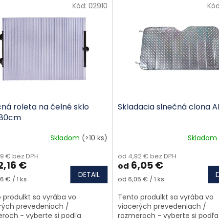
s produktov
Kód:
02910
Kó
ná roleta na čelné sklo
Skladacia slnečná clona A
x80cm
Skladom
(>10 ks)
Skladom
89 € bez DPH
od 4,92 € bez DPH
2,16 €
6,05 €
od
DETAIL
tková cena:
Jednotková cena:
6 € / 1 ks
od 6,05 € / 1 ks
 produlkt sa vyrába vo
Tento produlkt sa vyrába vo
rých prevedeniach /
viacerých prevedeniach /
roch - vyberte si podľa
rozmeroch - vyberte si podľa