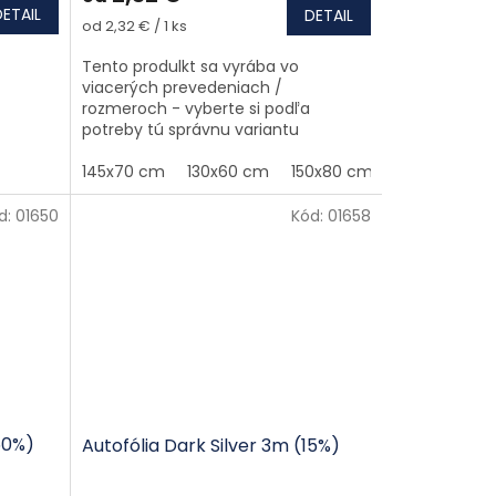
DETAIL
DETAIL
Jednotková cena:
od 2,32 € / 1 ks
Tento produlkt sa vyrába vo
viacerých prevedeniach /
rozmeroch - vyberte si podľa
potreby tú správnu variantu
145x70 cm
130x60 cm
150x80 cm
d:
01650
Kód:
01658
60%)
Autofólia Dark Silver 3m (15%)