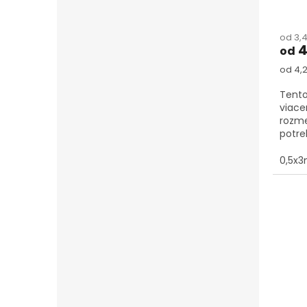
od 3,
4
od
Jedno
od 4,2
Tento
viace
rozme
potre
0,5x3