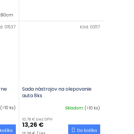
0x80cm
d:
01537
Kód:
03117
rne
Sada nástrojov na olepovanie
auta 8ks
(>10 ks)
Skladom
(>10 ks)
10,78 € bez DPH
13,26 €
košíka
Do košíka
Jednotková cena:
13,26 € / 1 ks