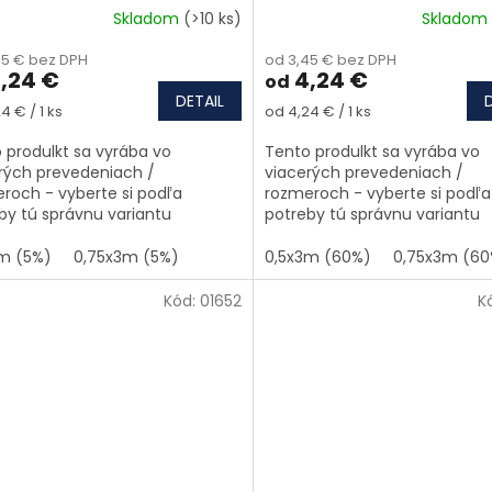
Skladom
(>10 ks)
Skladom
45 € bez DPH
od 3,45 € bez DPH
,24 €
4,24 €
od
DETAIL
tková cena:
Jednotková cena:
4 € / 1 ks
od 4,24 € / 1 ks
 produlkt sa vyrába vo
Tento produlkt sa vyrába vo
rých prevedeniach /
viacerých prevedeniach /
roch - vyberte si podľa
rozmeroch - vyberte si podľa
by tú správnu variantu
potreby tú správnu variantu
m (5%)
0,75x3m (5%)
0,5x3m (60%)
0,75x3m (60
Kód:
01652
K