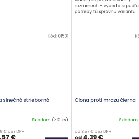
rozmeroch - vyberte si podľa
potreby tú správnu variantu
Kód:
01531
K
a slnečná strieborná
Clona proti mrazu čierna
Skladom
(>10 ks)
Skladom
09 € bez DPH
od 3,57 € bez DPH
,57 €
4,39 €
od