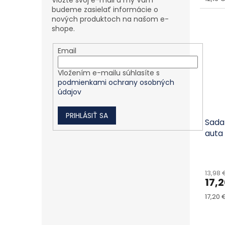
Vložte svoj e-mail a my Vám
budeme zasielať informácie o
nových produktoch na našom e-
shope.
Email
Vložením e-mailu súhlasíte s
podmienkami ochrany osobných
údajov
PRIHLÁSIŤ SA
Sada
auta
13,98
17,
Jedno
17,20 €