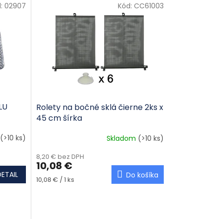
d:
02907
Kód:
CC61003
LU
Rolety na bočné sklá čierne 2ks x
45 cm šírka
(>10 ks)
Skladom
(>10 ks)
8,20 € bez DPH
10,08 €
DETAIL
Do košíka
Jednotková cena:
10,08 € / 1 ks