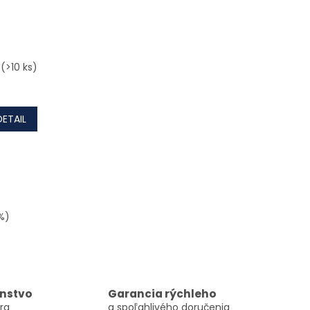
m
(>10 ks)
DETAIL
%)
e prvky výpisu
nstvo
Garancia rýchleho
ra
a spoľahlivého doručenia