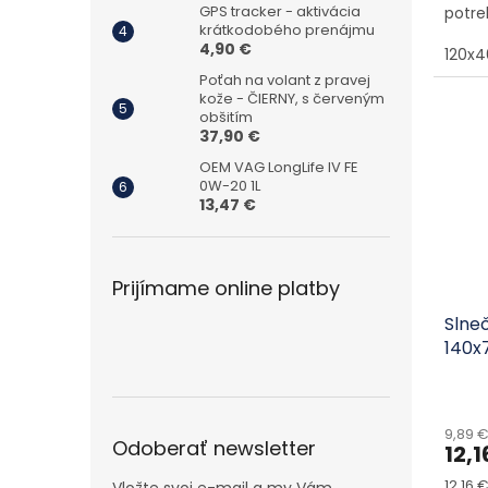
GPS tracker - aktivácia
potre
krátkodobého prenájmu
4,90 €
120x
Poťah na volant z pravej
kože - ČIERNY, s červeným
obšitím
37,90 €
OEM VAG LongLife IV FE
0W-20 1L
13,47 €
Prijímame online platby
Slne
140x
9,89 
Odoberať newsletter
12,1
Jedno
12,16 €