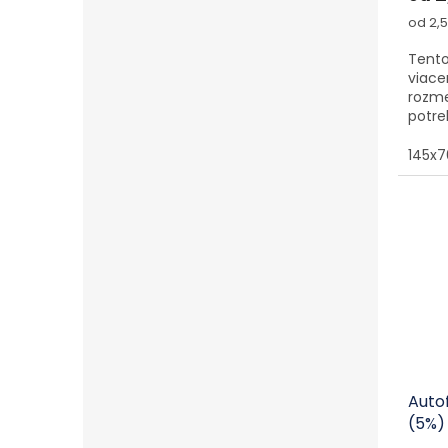
Jedno
od 2,5
Tento
viace
rozme
potre
145x
Auto
(5%)