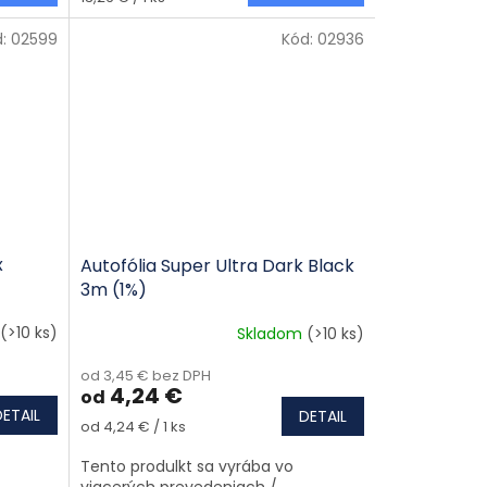
d:
02599
Kód:
02936
x
Autofólia Super Ultra Dark Black
3m (1%)
(>10 ks)
Skladom
(>10 ks)
od 3,45 € bez DPH
4,24 €
od
DETAIL
DETAIL
Jednotková cena:
od 4,24 € / 1 ks
Tento produlkt sa vyrába vo
viacerých prevedeniach /