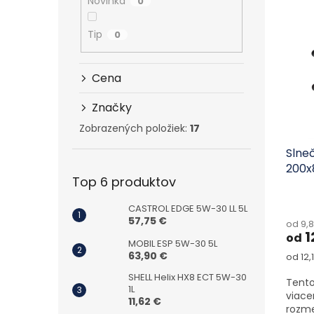
Výpi
Novinka
0
Tip
0
Cena
Značky
Zobrazených položiek:
17
Slneč
200
Top 6 produktov
CASTROL EDGE 5W-30 LL 5L
57,75 €
od 9,
1
od
MOBIL ESP 5W-30 5L
63,90 €
Jedno
od 12,1
SHELL Helix HX8 ECT 5W-30
Tento
1L
viace
11,62 €
rozme