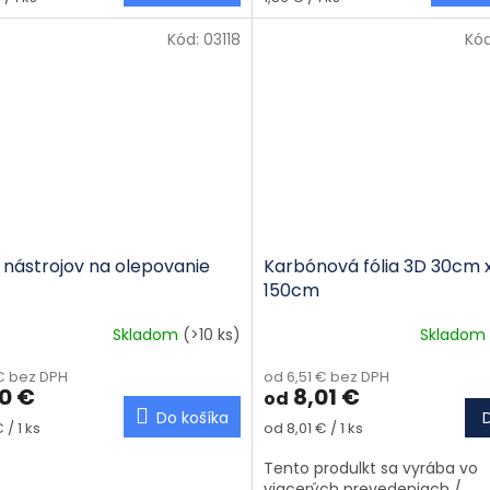
Kód:
03118
Kó
 nástrojov na olepovanie
Karbónová fólia 3D 30cm 
150cm
Skladom
(>10 ks)
Skladom
 € bez DPH
od 6,51 € bez DPH
20 €
8,01 €
od
Do košíka
tková cena:
Jednotková cena:
 / 1 ks
od 8,01 € / 1 ks
Tento produlkt sa vyrába vo
viacerých prevedeniach /