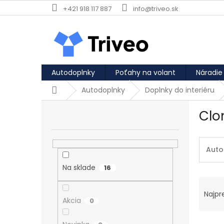
Prejsť na obsah
+421 918 117 887
info@triveo.sk
Autodoplnky
Poťahy na volant
Náradie
Domov
Autodoplnky
Doplnky do interiéru
Bočný panel
Clo
Auto
Na sklade
16
Rade
Najpr
Akcia
0