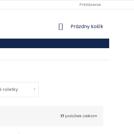
VŠEOBECNÉ OBCHODNÉ PODMIENKY
Prihlásenie
PODMIENKY OCHRANY
NÁKUPNÝ KOŠÍK
Prázdny košík
 roletky
17
položiek celkom