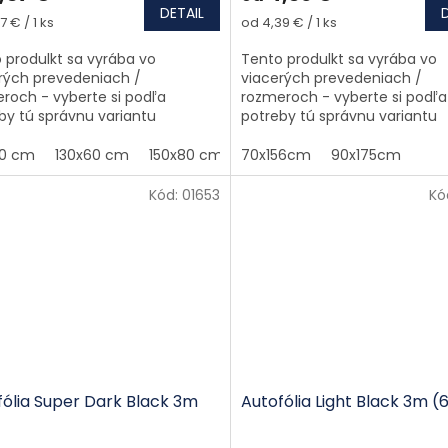
DETAIL
tková cena:
Jednotková cena:
7 € / 1 ks
od 4,39 € / 1 ks
 produlkt sa vyrába vo
Tento produlkt sa vyrába vo
rých prevedeniach /
viacerých prevedeniach /
roch - vyberte si podľa
rozmeroch - vyberte si podľa
by tú správnu variantu
potreby tú správnu variantu
70 cm
130x60 cm
150x80 cm
70x156cm
90x175cm
Kód:
01653
Kó
fólia Super Dark Black 3m
Autofólia Light Black 3m (