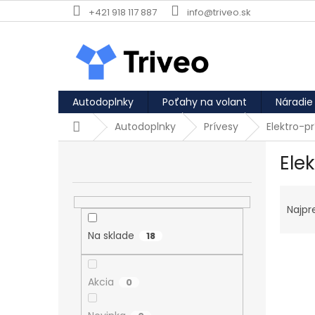
Prejsť na obsah
+421 918 117 887
info@triveo.sk
Autodoplnky
Poťahy na volant
Náradie
Domov
Autodoplnky
Prívesy
Elektro-p
Bočný panel
Ele
Rade
Najpr
Na sklade
18
Výpi
Akcia
0