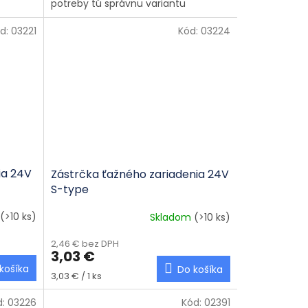
potreby tú správnu variantu
d:
03221
Kód:
03224
ia 24V
Zástrčka ťažného zariadenia 24V
S-type
(>10 ks)
Skladom
(>10 ks)
2,46 € bez DPH
3,03 €
košíka
Do košíka
Jednotková cena:
3,03 € / 1 ks
d:
03226
Kód:
02391