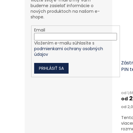
Vložte svoj e-mail a my Vám
budeme zasielať informácie o
nových produktoch na našom e-
shope.
Email
Vložením e-mailu súhlasíte s
podmienkami ochrany osobných
údajov
Zást
PRIHLÁSIŤ SA
PIN 
od 1,
2
od
Jedno
od 2,0
Tento
viace
rozme