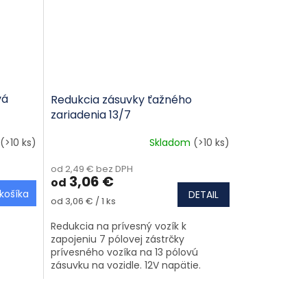
vá
Redukcia zásuvky ťažného
zariadenia 13/7
(>10 ks)
Skladom
(>10 ks)
od 2,49 € bez DPH
3,06 €
od
košíka
DETAIL
Jednotková cena:
od 3,06 € / 1 ks
Redukcia na prívesný vozík k
zapojeniu 7 pólovej zástrčky
prívesného vozíka na 13 pólovú
zásuvku na vozidle. 12V napätie.
Tento produlkt sa vyrába vo
viacerých prevedeniach /...
e prvky výpisu