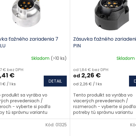
vka ťažného zariadenia 7
Zásuvka ťažného zariaden
ALU
PIN
Skladom
(>10 ks)
Skladom
77 € bez DPH
od 1,84 € bez DPH
,41 €
2,26 €
od
DETAIL
tková cena:
Jednotková cena:
1 € / 1 ks
od 2,26 € / 1 ks
 produlkt sa vyrába vo
Tento produlkt sa vyrába vo
rých prevedeniach /
viacerých prevedeniach /
roch - vyberte si podľa
rozmeroch - vyberte si podľa
by tú správnu variantu
potreby tú správnu variantu
Kód:
01325
Kó