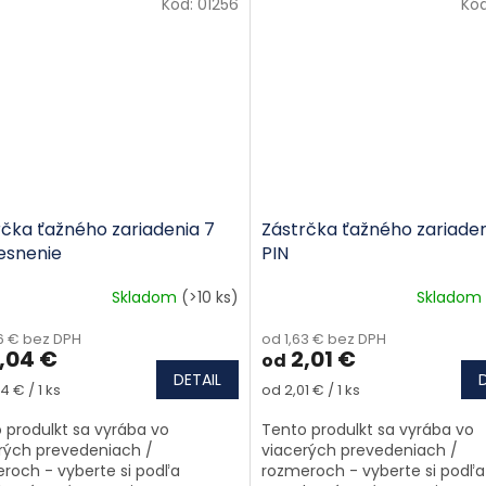
Kód:
01256
Kó
rčka ťažného zariadenia 7
Zástrčka ťažného zariaden
tesnenie
PIN
Skladom
(>10 ks)
Skladom
66 € bez DPH
od 1,63 € bez DPH
,04 €
2,01 €
od
DETAIL
tková cena:
Jednotková cena:
4 € / 1 ks
od 2,01 € / 1 ks
 produlkt sa vyrába vo
Tento produlkt sa vyrába vo
rých prevedeniach /
viacerých prevedeniach /
roch - vyberte si podľa
rozmeroch - vyberte si podľa