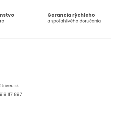
nstvo
Garancia rýchleho
ra
a spoľahlivého doručenia
t
@
triveo.sk
918 117 887