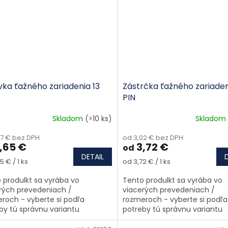
vka ťažného zariadenia 13
Zástrčka ťažného zariaden
PIN
Skladom
(>10 ks)
Skladom
97 € bez DPH
od 3,02 € bez DPH
,65 €
3,72 €
od
DETAIL
tková cena:
Jednotková cena:
5 € / 1 ks
od 3,72 € / 1 ks
 produlkt sa vyrába vo
Tento produlkt sa vyrába vo
rých prevedeniach /
viacerých prevedeniach /
roch - vyberte si podľa
rozmeroch - vyberte si podľa
by tú správnu variantu
potreby tú správnu variantu