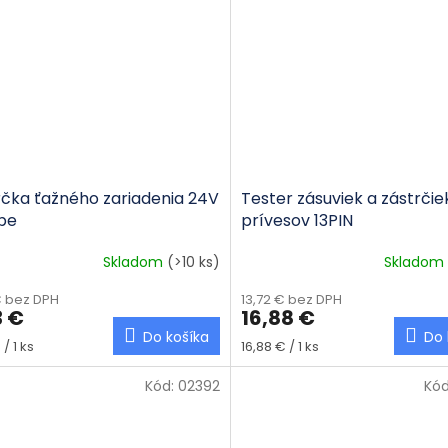
rčka ťažného zariadenia 24V
Tester zásuviek a zástrčie
pe
prívesov 13PIN
Skladom
(>10 ks)
Skladom
€ bez DPH
13,72 € bez DPH
3 €
16,88 €
Do košíka
Do 
tková cena:
Jednotková cena:
/ 1 ks
16,88 € / 1 ks
Kód:
02392
Kó