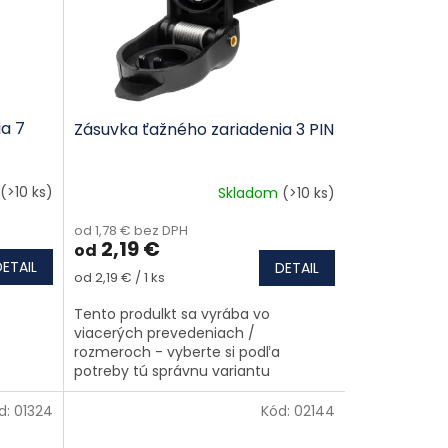
ia 7
Zásuvka ťažného zariadenia 3 PIN
(>10 ks)
Skladom
(>10 ks)
od 1,78 € bez DPH
2,19 €
od
DETAIL
DETAIL
Jednotková cena:
od 2,19 € / 1 ks
Tento produlkt sa vyrába vo
viacerých prevedeniach /
rozmeroch - vyberte si podľa
potreby tú správnu variantu
d:
01324
Kód:
02144