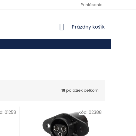
VŠEOBECNÉ OBCHODNÉ PODMIENKY
Prihlásenie
PODMIENKY OCHRANY
NÁKUPNÝ KOŠÍK
Prázdny košík
18
položiek celkom
d:
01258
Kód:
02388