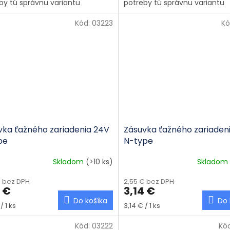
by tú správnu variantu
potreby tú správnu variantu
Kód:
03223
Kó
vka ťažného zariadenia 24V
Zásuvka ťažného zariaden
pe
N-type
Skladom
(>10 ks)
Skladom
€ bez DPH
2,55 € bez DPH
4 €
3,14 €
Do košíka
Do 
tková cena:
Jednotková cena:
/ 1 ks
3,14 € / 1 ks
Kód:
03222
Kó