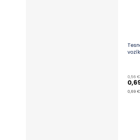
Tesn
vozí
0,56 
0,6
Jedno
0,69 € 