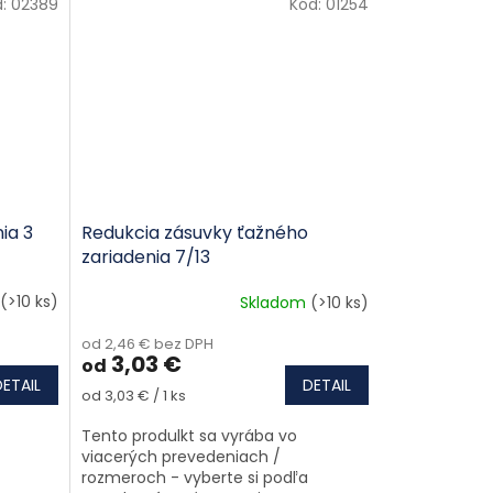
d:
02389
Kód:
01254
ia 3
Redukcia zásuvky ťažného
zariadenia 7/13
(>10 ks)
Skladom
(>10 ks)
od 2,46 € bez DPH
3,03 €
od
DETAIL
DETAIL
Jednotková cena:
od 3,03 € / 1 ks
Tento produlkt sa vyrába vo
viacerých prevedeniach /
rozmeroch - vyberte si podľa