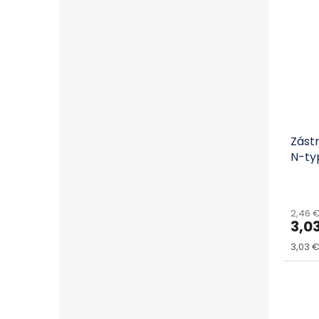
Zást
N-ty
2,46 
3,0
Jedno
3,03 € 