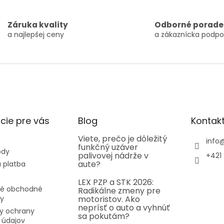
Záruka kvality
Odborné porade
a najlepšej ceny
a zákaznícka podpo
cie pre vás
Blog
Kontak
Viete, prečo je dôležitý
info
funkčný uzáver
ody
palivovej nádrže v
+421 
aute?
 platba
LEX PZP a STK 2026:
é obchodné
Radikálne zmeny pre
y
motoristov. Ako
neprísť o auto a vyhnúť
y ochrany
sa pokutám?
 údajov