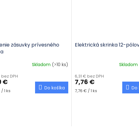
enie zásuvky prívesného
Elektrická skrinka 12-pólo
ka
Skladom
(>10 ks)
Skladom
€ bez DPH
6,31 € bez DPH
9 €
7,76 €
Do košíka
Do 
tková cena:
Jednotková cena:
/ 1 ks
7,76 € / 1 ks
Ovládaci