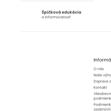
Špičková edukácia
a informovanosť
Zápätie
Informá
O nás
Naše výh
Doprava a
Kontakt
Všeobecn
podmienk
Podmienk
osobných