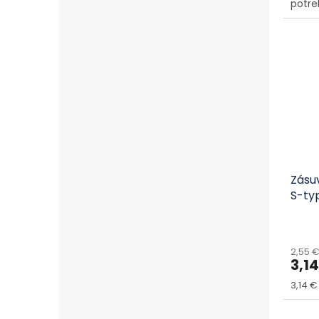
potre
Zásu
S-ty
2,55 
3,1
Jedno
3,14 € 