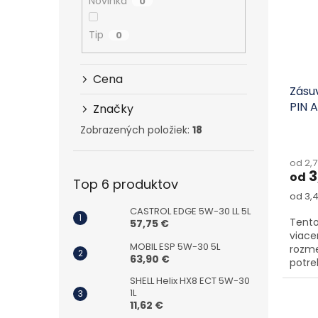
Novinka
0
Tip
0
Cena
Zásu
PIN 
Značky
Zobrazených položiek:
18
od 2,
3
od
Top 6 produktov
Jedno
od 3,4
CASTROL EDGE 5W-30 LL 5L
Tento
57,75 €
viace
MOBIL ESP 5W-30 5L
rozme
63,90 €
potre
SHELL Helix HX8 ECT 5W-30
1L
11,62 €