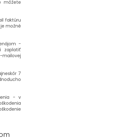
te môžete
il faktúru
 je možné
renájom -
 zaplatiť
-mailovej
ajneskôr 7
ednoducho
denia - v
oškodenia
poškodenie
jom