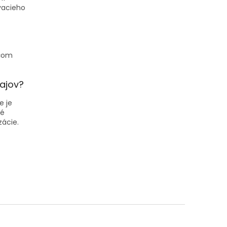
vacieho
ičom
ajov?
e je
né
ácie.