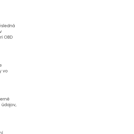
výsledná
v
ri OBD
e
y vo
terné
 údajov,
ní