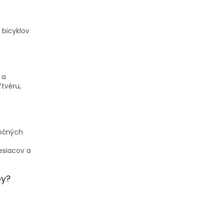
 bicyklov
 a
tvéru,
očných
esiacov a
py?