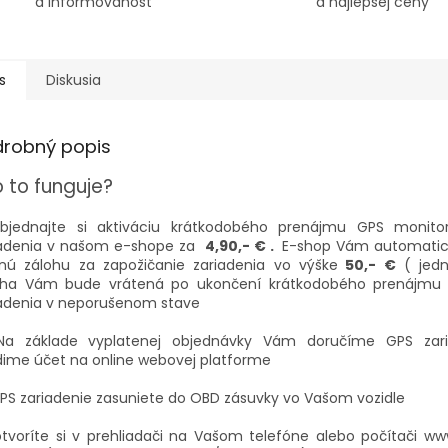
a informovanosť
a najlepšej ceny
s
Diskusia
drobný popis
 to funguje?
objednajte si aktiváciu krátkodobého prenájmu GPS monito
iadenia v našom e-shope za
4,90
,- € .
E-shop Vám automatick
tnú zálohu za zapožičanie zariadenia vo výške
50,- €
( jedn
oha Vám bude vrátená po ukončení krátkodobého prenájmu 
iadenia v neporušenom stave
Na základe vyplatenej objednávky Vám doručíme GPS zar
dime účet na online webovej platforme
PS zariadenie zasuniete do OBD zásuvky vo Vašom vozidle
tvoríte si v prehliadači na Vašom telefóne alebo počítači w