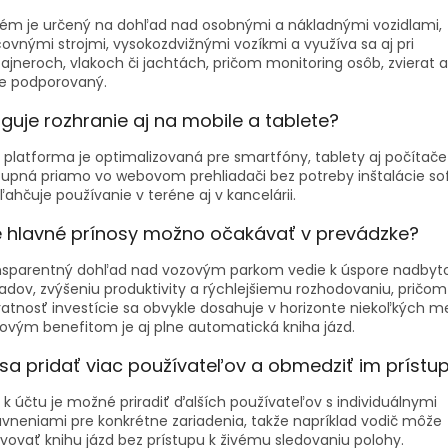
ém je určený na dohľad nad osobnými a nákladnými vozidlami,
ovnými strojmi, vysokozdvižnými vozíkmi a využíva sa aj pri
ajneroch, vlakoch či jachtách, pričom monitoring osôb, zvierat a
je podporovaný.
guje rozhranie aj na mobile a tablete?
 platforma je optimalizovaná pre smartfóny, tablety aj počítače
upná priamo vo webovom prehliadači bez potreby inštalácie sof
ľahčuje používanie v teréne aj v kancelárii.
 hlavné prínosy možno očakávať v prevádzke?
nsparentný dohľad nad vozovým parkom vedie k úspore nadbyt
adov, zvýšeniu produktivity a rýchlejšiemu rozhodovaniu, pričom
atnosť investície sa obvykle dosahuje v horizonte niekoľkých m
ovým benefitom je aj plne automatická kniha jázd.
sa pridať viac používateľov a obmedziť im prístu
 k účtu je možné priradiť ďalších používateľov s individuálnymi
vneniami pre konkrétne zariadenia, takže napríklad vodič môže
vovať knihu jázd bez prístupu k živému sledovaniu polohy.