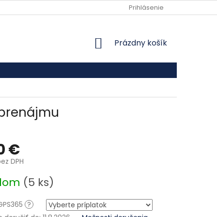
VŠEOBECNÉ OBCHODNÉ PODMIENKY
Prihlásenie
PODMIENKY OCHRANY
NÁKUPNÝ KOŠÍK
Prázdny košík
 prenájmu
0 €
ez DPH
ová cena:
adom
(5 ks)
 GPS365
?