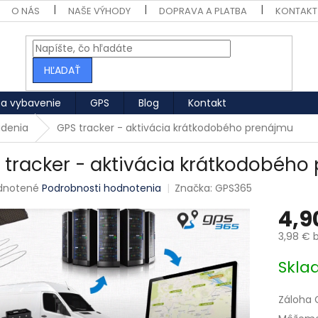
O NÁS
NAŠE VÝHODY
DOPRAVA A PLATBA
KONTAKT
HĽADAŤ
 a vybavenie
GPS
Blog
Kontakt
adenia
GPS tracker - aktivácia krátkodobého prenájmu
 tracker - aktivácia krátkodobého
né hodnotenie produktu je 0,0 z 5 hviezdičiek.
dnotené
Podrobnosti hodnotenia
Značka:
GPS365
4,9
3,98 €
b
Jednotk
Skl
Záloha