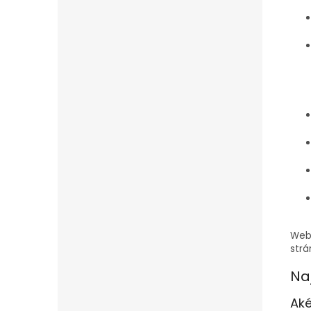
Webo
strá
Na
Aké