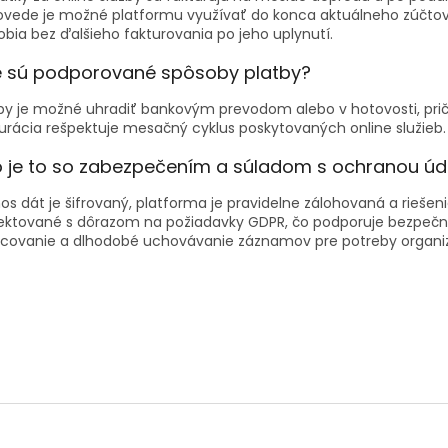
ovede je možné platformu využívať do konca aktuálneho zúčto
bia bez ďalšieho fakturovania po jeho uplynutí.
é sú podporované spôsoby platby?
tby je možné uhradiť bankovým prevodom alebo v hotovosti, pr
urácia rešpektuje mesačný cyklus poskytovaných online služieb.
 je to so zabezpečením a súladom s ochranou úd
os dát je šifrovaný, platforma je pravidelne zálohovaná a riešeni
jektované s dôrazom na požiadavky GDPR, čo podporuje bezpeč
acovanie a dlhodobé uchovávanie záznamov pre potreby organiz