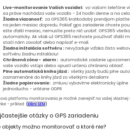
Live-monitorovanie Vašich vozidiel:
vo vašom telefóne vid
sa práve nachádza vaše vozidlo - 24 hodín denne a na cel
Žiadna viazanosť:
za GPS365 kratkodobý prenájom platíte 
na jeden mesiac dopredu. Pokiaľ gps zariadenie chcete pou
ešte ďalší mesiac, nemusíte preto nič urobiť. GPS365 všetk
automaticky. Ak však už GPS365 nechcete používať ďalší m
stačí nám zavolať alebo napísať e-mail.
Žiadna inštalácia softvéru :
nevyžaduje vďaka čisto web
softvéru žiadnu inštaláciu!
Chránená zóna - alarm :
automatické zaslanie upozorneni
vaše vozidlo vstúpi alebo opustí určenú chránenú oblasť.
Plne automatická kniha jázd :
všetky jazdy budú plne aut
zaznamenáné do knihy jázd zo všetkými detailami
Žiadne papierovanie:
zmluvu vybavíme elektronicky úplne
jednoducho - vrátane GDPR
vú platformu monitorovania je možné zverejniť na vašej vlastnej
nke - príklad:
(
klikni SEM
)
jčastejšie otázky o GPS zariadeniu
 objekty možno monitorovať a ktoré nie?