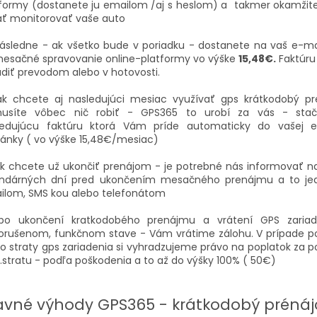
tformy (dostanete ju emailom /aj s heslom) a takmer okamži
ať monitorovať vaše auto
ásledne - ak všetko bude v poriadku - dostanete na vaš e-ma
mesačné spravovanie online-platformy vo výške
15,48€.
Faktúru
diť prevodom alebo v hotovosti.
ak chcete aj nasledujúci mesiac využívať gps krátkodobý p
usíte vôbec nič robiť - GPS365 to urobí za vás - stači
ledujúcu faktúru ktorá Vám príde automaticky do vašej e
ánky ( vo výške 15,48€/mesiac)
k chcete už ukončiť prenájom - je potrebné nás informovať n
endárných dní pred ukončením mesačného prenájmu a to j
ilom, SMS kou alebo telefonátom
po ukončení kratkodobého prenájmu a vrátení GPS zaria
orušenom, funkčnom stave - Vám vrátime zálohu. V prípade p
o straty gps zariadenia si vyhradzujeme právo na poplatok za 
.stratu - podľa poškodenia a to až do výšky 100% ( 50€)
avné výhody GPS365 - krátkodobý préná