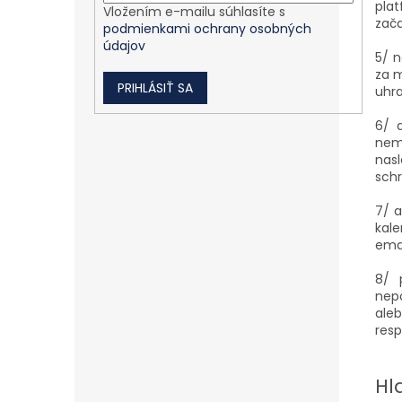
pla
Vložením e-mailu súhlasíte s
zač
podmienkami ochrany osobných
údajov
5/ n
za 
PRIHLÁSIŤ SA
uhra
6/ 
nem
nas
schr
7/ a
kal
ema
8/ 
nep
aleb
resp
Hl