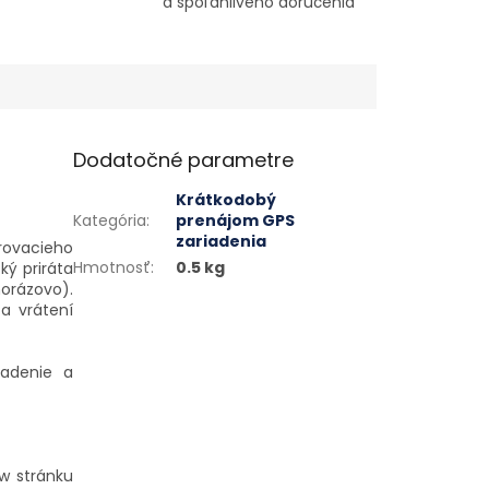
a spoľahlivého doručenia
Dodatočné parametre
Krátkodobý
Kategória
:
prenájom GPS
zariadenia
rovacieho
Hmotnosť
:
0.5 kg
ý priráta
orázovo).
a vrátení
iadenie a
ww stránku