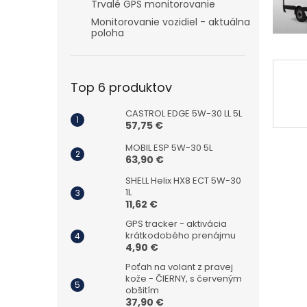
Trvalé GPS monitorovanie
Monitorovanie vozidiel - aktuálna
poloha
Top 6 produktov
CASTROL EDGE 5W-30 LL 5L
57,75 €
MOBIL ESP 5W-30 5L
63,90 €
SHELL Helix HX8 ECT 5W-30
1L
11,62 €
GPS tracker - aktivácia
krátkodobého prenájmu
4,90 €
Poťah na volant z pravej
kože - ČIERNY, s červeným
obšitím
37,90 €