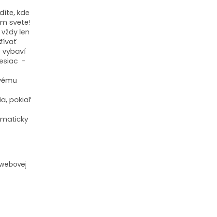
íte, kde
om svete!
vždy len
žívať
o vybaví
esiac -
ovému
a, pokiaľ
omaticky
 webovej