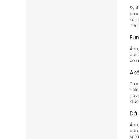
Syst
prac
kont
nie 
Fun
Áno,
dost
čo u
Aké
Tra
nákl
návr
kľúč
Dá 
Áno,
oprá
spra