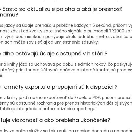
 často sa aktualizuje poloha a aká je presnosť
znamu?
s jazdy sa údaje prenášajú približne každých 5 sekúnd, pričom 
nosť závisí od kvality satelitného signálu a pri modeli TR2000 sa 
znivých podmienkach pohybuje okolo jedného metra, zatiaľ čo p
eniach môže závisieť aj od umiestnenia zásuvky.
 dlho ostávajú údaje dostupné v histórii?
ória knihy jázd sa uchováva po dobu siedmich rokov, čo poskytuj
atočný priestor pre účtovné, daňové a interné kontrolné proces
e.
 formáty exportu a prepojení sú k dispozícii?
e z knihy jázd možno exportovať do Excelu a PDF, pričom pre ex
émy sú dostupné rozhrania pre prenos historických dát aj živých
ľahčuje integrácie a automatizáciu reportingu.
stuje viazanosť a ako prebieha ukončenie?
atky za online služby sa fakturujú na mesiac dopredu a po poda