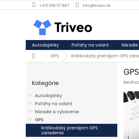
Prejsť na obsah
+421 918 117 887
info@triveo.sk
Autodoplnky
Poťahy na volant
Náradie
Domov
GPS
Krátkodobý prenájom GPS zari
Bočný panel
GPS
Preskočiť kategórie
Priemer
Kategórie
Neoho
Autodoplnky
Poťahy na volant
Náradie a vybavenie
GPS
Krátkodobý prenájom GPS
zariadenia