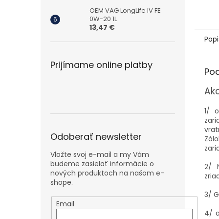
OEM VAG LongLife IV FE
0W-20 1L
13,47 €
Popi
Prijímame online platby
Po
Ako
1/ 
zar
vra
Odoberať newsletter
Zál
zar
Vložte svoj e-mail a my Vám
budeme zasielať informácie o
2/ 
nových produktoch na našom e-
zria
shope.
3/ G
Email
4/ o