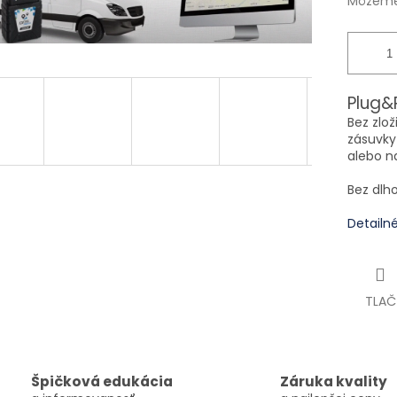
Môžeme 
Plug
&
Bez zlo
zásuvky
alebo
Bez dlh
Detailn
TLAČ
Špičková edukácia
Záruka kvality