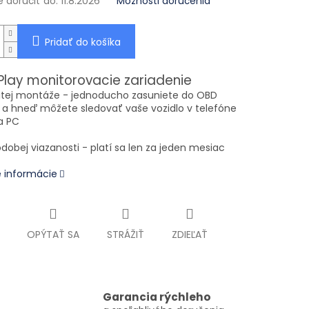
doručiť do:
11.8.2026
Možnosti doručenia
Pridať do košíka
Play monitorovacie zariadenie
žitej montáže - jednoducho zasuniete do OBD
 a hneď môžete sledovať vaše vozidlo v telefóne
 na PC
odobej viazanosti - platí sa len za jeden mesiac
é informácie
OPÝTAŤ SA
STRÁŽIŤ
ZDIEĽAŤ
Garancia rýchleho