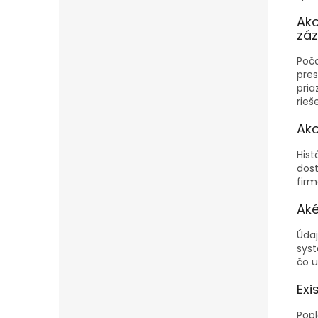
Ako
zá
Poča
pres
pria
rieš
Ako
Hist
dost
firm
Aké
Údaj
syst
čo u
Exi
Popl