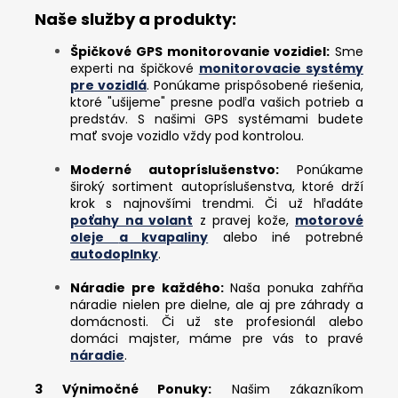
Naše služby a produkty:
Špičkové GPS monitorovanie vozidiel:
Sme
experti na špičkové
monitorovacie systémy
pre vozidlá
. Ponúkame prispôsobené riešenia,
ktoré "ušijeme" presne podľa vašich potrieb a
predstáv. S našimi GPS systémami budete
mať svoje vozidlo vždy pod kontrolou.
Moderné autopríslušenstvo:
Ponúkame
široký sortiment autopríslušenstva, ktoré drží
krok s najnovšími trendmi. Či už hľadáte
poťahy na volant
z pravej kože,
motorové
oleje
a kvapaliny
alebo iné potrebné
autodoplnky
.
Náradie pre každého:
Naša ponuka zahŕňa
náradie nielen pre dielne, ale aj pre záhrady a
domácnosti. Či už ste profesionál alebo
domáci majster, máme pre vás to pravé
náradie
.
3 Výnimočné Ponuky:
Našim zákazníkom