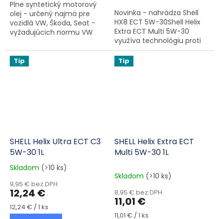
Plne syntetický motorový
Novinka - nahrádza Shell
olej - určený najmä pre
HX8 ECT 5W-30Shell Helix
vozidlá VW, Škoda, Seat -
Extra ECT Multi 5W-30
vyžadujúcich normu VW
využíva technológiu proti
504.00/507.00 Je vhodný
trenia, ktorá pomáha
ako pre LongLife servisy tak
znižovať trenie motora a
aj pre skrátené intervaly.
Tip
Tip
poskytuje lepšiu spotrebu
paliva...
SHELL Helix Ultra ECT C3
SHELL Helix Extra ECT
5W-30 1L
Multi 5W-30 1L
Skladom
(>10 ks)
Priemerné hodnotenie produktu je 5,0 z 5 hviezdičiek.
Skladom
(>10 ks)
9,95 € bez DPH
12,24 €
8,95 € bez DPH
11,01 €
Jednotková cena:
12,24 € / 1 ks
Jednotková cena:
11,01 € / 1 ks