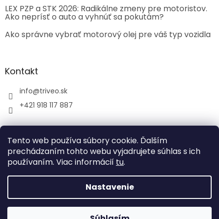
LEX PZP a STK 2026: Radikálne zmeny pre motoristov.
Ako neprísť o auto a vyhnúť sa pokutám?
Ako správne vybrať motorový olej pre váš typ vozidla
Kontakt
info
@
triveo.sk
+421 918 117 887
Tento web používa súbory cookie. Ďalším
prechádzaním tohto webu vyjadrujete súhlas s ich
používaním. Viac informácií
tu
.
Vytvoril Shoptet
Nastavenie
Copyright 2026
TRIVEO spol. s r.o.
. Všetky práva
vyhradené.
Súhlasím