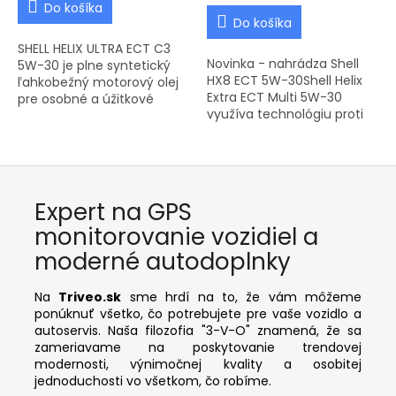
Do košíka
Do košíka
SHELL HELIX ULTRA ECT C3
Novinka - nahrádza Shell
5W-30 je plne syntetický
HX8 ECT 5W-30Shell Helix
ľahkobežný motorový olej
Extra ECT Multi 5W-30
pre osobné a úžitkové
využíva technológiu proti
automobily s modernými
trenia, ktorá pomáha
benzínovými a naftovými
znižovať trenie motora a
motormi BMW, Mercedes
poskytuje lepšiu spotrebu
Benz, VW,...
paliva...
Expert na GPS
monitorovanie vozidiel a
moderné autodoplnky
Na
Triveo.sk
sme hrdí na to, že vám môžeme
ponúknuť všetko, čo potrebujete pre vaše vozidlo a
autoservis. Naša filozofia "3-V-O" znamená, že sa
zameriavame na poskytovanie trendovej
modernosti, výnimočnej kvality a osobitej
jednoduchosti vo všetkom, čo robíme.