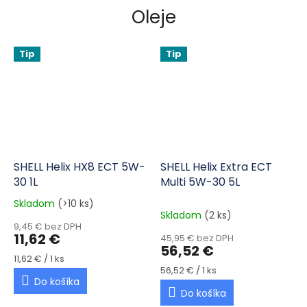
Oleje
Tip
Tip
SHELL Helix HX8 ECT 5W-
SHELL Helix Extra ECT
30 1L
Multi 5W-30 5L
Skladom
(>10 ks)
Priemerné hodnotenie produktu je 5,0 z 5 hviezdičiek.
Skladom
(2 ks)
9,45 € bez DPH
11,62 €
45,95 € bez DPH
56,52 €
Jednotková cena:
11,62 € / 1 ks
Jednotková cena:
56,52 € / 1 ks
Do košíka
Do košíka