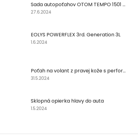
Sada autopoťahov OTOM TEMPO 1501 BLACK NZ
Hodnotenie produktu je 5 z 5 hviezdičiek.
27.6.2024
EOLYS POWERFLEX 3rd. Generation 3L
Hodnotenie produktu je 5 z 5 hviezdičiek.
1.6.2024
Poťah na volant z pravej kože s perforovaním - ČIERNY s červeným obšitím
Hodnotenie produktu je 5 z 5 hviezdičiek.
31.5.2024
Sklopná opierka hlavy do auta
Hodnotenie produktu je 5 z 5 hviezdičiek.
1.5.2024
Zápätie