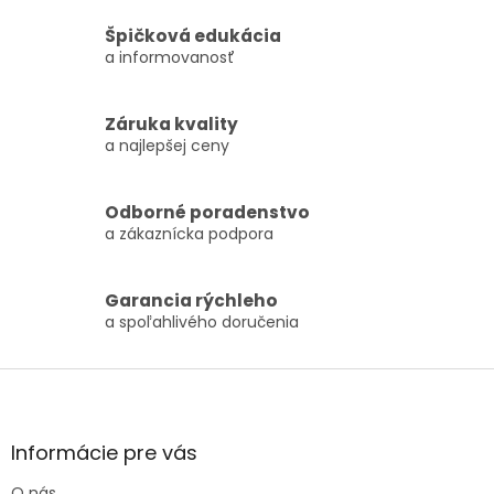
Špičková edukácia
a informovanosť
Záruka kvality
a najlepšej ceny
Odborné poradenstvo
a zákaznícka podpora
Garancia rýchleho
a spoľahlivého doručenia
Zápätie
Informácie pre vás
O nás