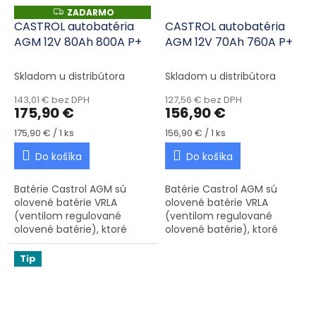
ZADARMO
ZADARMO
CASTROL autobatéria
CASTROL autobatéria
AGM 12V 80Ah 800A P+
AGM 12V 70Ah 760A P+
Skladom u distribútora
Skladom u distribútora
143,01 € bez DPH
127,56 € bez DPH
175,90 €
156,90 €
Jednotková cena:
Jednotková cena:
175,90 € / 1 ks
156,90 € / 1 ks
Do košíka
Do košíka
Batérie Castrol AGM sú
Batérie Castrol AGM sú
olovené batérie VRLA
olovené batérie VRLA
(ventilom regulované
(ventilom regulované
olovené batérie), ktoré
olovené batérie), ktoré
využívajú technológiu AGM
využívajú technológiu AGM
(Absorbent Glass Mat). Sú
(Absorbent Glass Mat). Sú
Tip
ideálne pre vozidlá
ideálne pre vozidlá
vybavené...
vybavené...