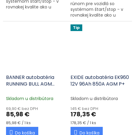
systémom štart/stop - v
rúnom pre vozidlá so
rovnakej kvalite ako u
systémom štart/stop - v
originálneho výrobcu.
rovnakej kvalite ako u
originálneho výrobcu.
Tip
BANNER autobatéria
EXIDE autobatéria EK960
RUNNING BULL AGM
12V 96Ah 850A AGM P+
53030 12V 30Ah 360A P+
Skladom u distribútora
Skladom u distribútora
69,90 € bez DPH
145 € bez DPH
85,98 €
178,35 €
Jednotková cena:
Jednotková cena:
85,98 € / 1 ks
178,35 € / 1 ks
Do košíka
Do košíka