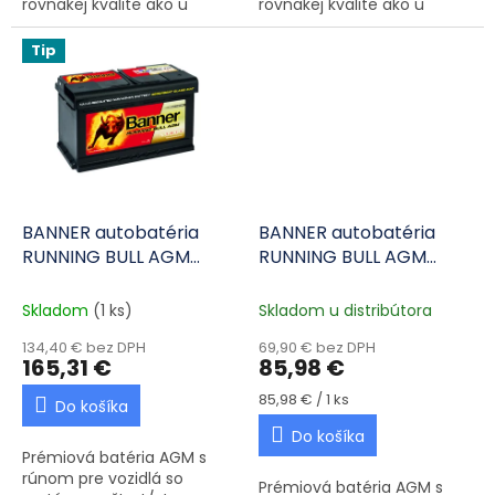
rovnakej kvalite ako u
rovnakej kvalite ako u
originálneho výrobcu.
originálneho výrobcu.
Tip
BANNER autobatéria
BANNER autobatéria
RUNNING BULL AGM
RUNNING BULL AGM
58001 12V 80Ah 800A P+
53034 12V 30Ah 360A L+
Skladom
(1 ks)
Skladom u distribútora
134,40 € bez DPH
69,90 € bez DPH
165,31 €
85,98 €
Jednotková cena:
85,98 € / 1 ks
Do košíka
Do košíka
Prémiová batéria AGM s
rúnom pre vozidlá so
Prémiová batéria AGM s