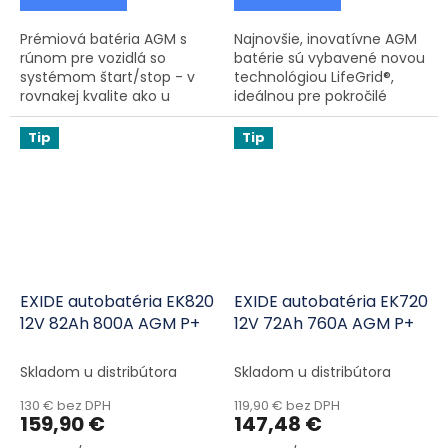
Prémiová batéria AGM s
Najnovšie, inovatívne AGM
rúnom pre vozidlá so
batérie sú vybavené novou
systémom štart/stop - v
technológiou LifeGrid®,
rovnakej kvalite ako u
ideálnou pre pokročilé
originálneho výrobcu.
systémy Start-Stop, kedy
sa batéria musí rýchlo
Tip
Tip
nabiť pomocou energie,
ktorú...
EXIDE autobatéria EK820
EXIDE autobatéria EK720
12V 82Ah 800A AGM P+
12V 72Ah 760A AGM P+
Skladom u distribútora
Skladom u distribútora
130 € bez DPH
119,90 € bez DPH
159,90 €
147,48 €