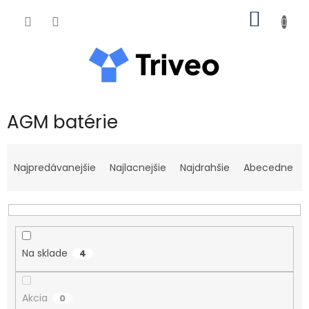
Prejsť na obsah
NÁKUP
AGM batérie
Radenie produktov
Najpredávanejšie
Najlacnejšie
Najdrahšie
Abecedne
Na sklade
4
Akcia
0