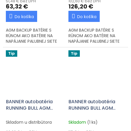
51,48 € bez DPH
102,60 € bez DPH
63,32 €
126,20 €
Do košíka
Do košíka
AGM BACKUP BATÉRIE S
AGM BACKUP BATÉRIE S
RÚNOM AKO BATÉRIE NA
RÚNOM AKO BATÉRIE NA
NAPÁJANIE PALUBNEJ SIETE
NAPÁJANIE PALUBNEJ SIETE
Tip
Tip
BANNER autobatéria
BANNER autobatéria
RUNNING BULL AGM
RUNNING BULL AGM
BackUp 51400 12V 12Ah
56001 12V 60Ah 640A P+
200A L+
Skladom u distribútora
Skladom
(1 ks)