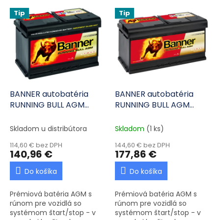
Výpis produktov
Tip
Tip
BANNER autobatéria
BANNER autobatéria
RUNNING BULL AGM
RUNNING BULL AGM
57001 12V 70Ah 760A P+
59501 12V 95Ah 850A P+
Skladom u distribútora
Skladom
(1 ks)
114,60 € bez DPH
144,60 € bez DPH
140,96 €
177,86 €
Do košíka
Do košíka
Prémiová batéria AGM s
Prémiová batéria AGM s
rúnom pre vozidlá so
rúnom pre vozidlá so
systémom štart/stop - v
systémom štart/stop - v