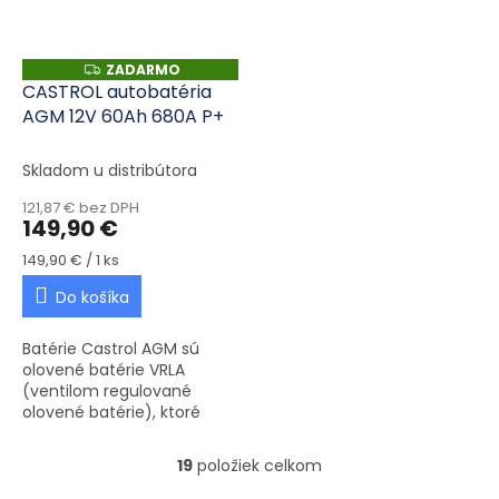
ZADARMO
ZADARMO
CASTROL autobatéria
AGM 12V 60Ah 680A P+
Skladom u distribútora
121,87 € bez DPH
149,90 €
Jednotková cena:
149,90 € / 1 ks
Do košíka
Batérie Castrol AGM sú
olovené batérie VRLA
(ventilom regulované
olovené batérie), ktoré
využívajú technológiu AGM
(Absorbent Glass Mat). Sú
19
položiek celkom
Ovládacie prvky výpisu
ideálne pre vozidlá
vybavené...