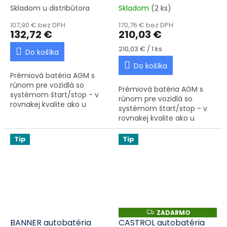
Skladom u distribútora
Skladom
(2 ks)
107,90 € bez DPH
170,76 € bez DPH
132,72 €
210,03 €
Jednotková cena:
210,03 € / 1 ks
Do košíka
Do košíka
Prémiová batéria AGM s
rúnom pre vozidlá so
Prémiová batéria AGM s
systémom štart/stop - v
rúnom pre vozidlá so
rovnakej kvalite ako u
systémom štart/stop - v
originálneho výrobcu.
rovnakej kvalite ako u
originálneho výrobcu.
Tip
Tip
ZADARMO
ZADARMO
BANNER autobatéria
CASTROL autobatéria