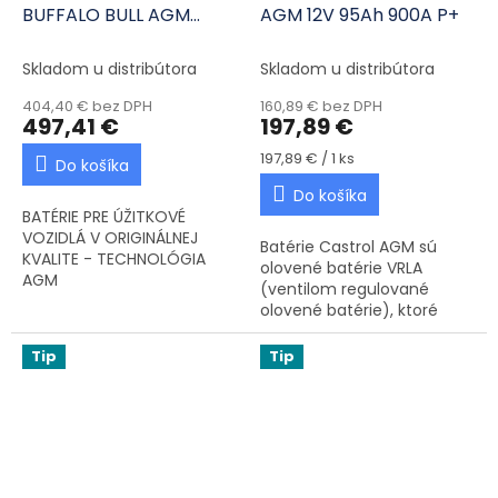
BUFFALO BULL AGM
AGM 12V 95Ah 900A P+
71001 12V 210Ah 1200A
Skladom u distribútora
Skladom u distribútora
404,40 € bez DPH
160,89 € bez DPH
497,41 €
197,89 €
Jednotková cena:
197,89 € / 1 ks
Do košíka
Do košíka
BATÉRIE PRE ÚŽITKOVÉ
VOZIDLÁ V ORIGINÁLNEJ
Batérie Castrol AGM sú
KVALITE - TECHNOLÓGIA
olovené batérie VRLA
AGM
(ventilom regulované
olovené batérie), ktoré
využívajú technológiu AGM
(Absorbent Glass Mat). Sú
Tip
Tip
ideálne pre vozidlá
vybavené...