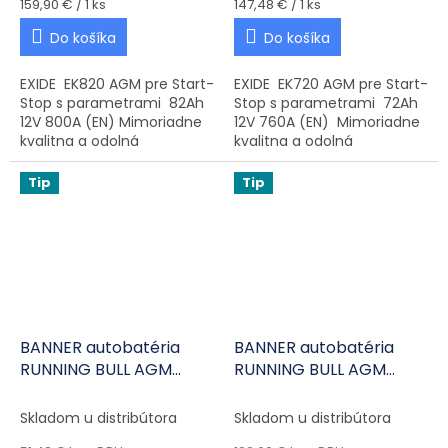
Jednotková cena:
Jednotková cena:
159,90 € / 1 ks
147,48 € / 1 ks
Do košíka
Do košíka
EXIDE EK820 AGM pre Start-
EXIDE EK720 AGM pre Start-
Stop s parametrami 82Ah
Stop s parametrami 72Ah
12V 800A (EN) Mimoriadne
12V 760A (EN) Mimoriadne
kvalitna a odolná
kvalitna a odolná
autobatéria vhodná pre
autobatéria vhodná pre
moderné vozidlá.
moderné vozidlá....
Tip
Tip
BANNER autobatéria
BANNER autobatéria
RUNNING BULL AGM
RUNNING BULL AGM
BackUp 50900 12V 9Ah
BackUp 51801 12V 20Ah
120A L+
300A P+
Skladom u distribútora
Skladom u distribútora