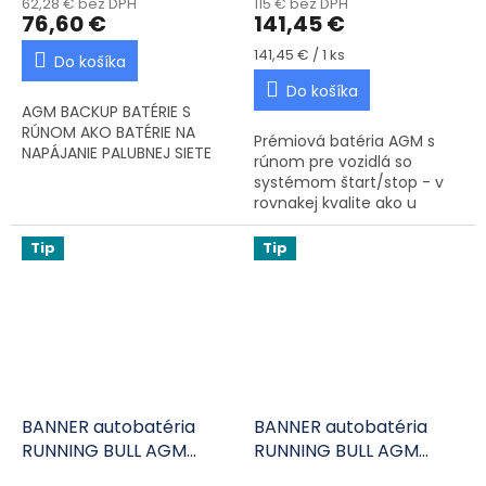
62,28 € bez DPH
115 € bez DPH
76,60 €
141,45 €
Jednotková cena:
141,45 € / 1 ks
Do košíka
Do košíka
AGM BACKUP BATÉRIE S
RÚNOM AKO BATÉRIE NA
Prémiová batéria AGM s
NAPÁJANIE PALUBNEJ SIETE
rúnom pre vozidlá so
systémom štart/stop - v
rovnakej kvalite ako u
originálneho výrobcu.
Tip
Tip
BANNER autobatéria
BANNER autobatéria
RUNNING BULL AGM
RUNNING BULL AGM
55001 12V 50Ah 540A P+
60501 12V 105Ah 950A P+