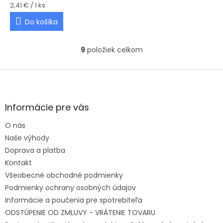
Jednotková cena:
2,41 € / 1 ks
Do košíka
9
položiek celkom
Ovládacie prvky výpisu
Zápätie
Informácie pre vás
O nás
Naše výhody
Doprava a platba
Kontakt
Všeobecné obchodné podmienky
Podmienky ochrany osobných údajov
Informácie a poučenia pre spotrebiteľa
ODSTÚPENIE OD ZMLUVY - VRÁTENIE TOVARU