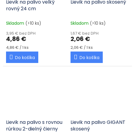
Lievik na palivo velký
Lievik na palivo skosený
rovný 24 cm
Skladom
(>10 ks)
Skladom
(>10 ks)
3,95 € bez DPH
1,67 € bez DPH
4,86 €
2,06 €
Jednotková cena:
Jednotková cena:
4,86 € / 1 ks
2,06 € / 1 ks
Do košíka
Do košíka
Lievik na palivo s rovnou
Lievik na palivo GIGANT
rúrkou 2-dielný čierny
skosený