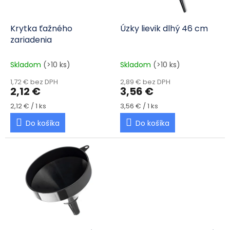
Krytka ťažného
Úzky lievik dlhý 46 cm
zariadenia
Skladom
(>10 ks)
Skladom
(>10 ks)
1,72 € bez DPH
2,89 € bez DPH
2,12 €
3,56 €
Jednotková cena:
Jednotková cena:
2,12 € / 1 ks
3,56 € / 1 ks
Do košíka
Do košíka