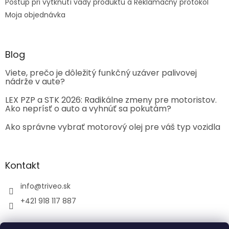
Postup pri vytknutí vady produktu a Reklamačný protokol
Moja objednávka
Blog
Viete, prečo je dôležitý funkčný uzáver palivovej
nádrže v aute?
LEX PZP a STK 2026: Radikálne zmeny pre motoristov.
Ako neprísť o auto a vyhnúť sa pokutám?
Ako správne vybrať motorový olej pre váš typ vozidla
Kontakt
info
@
triveo.sk
+421 918 117 887