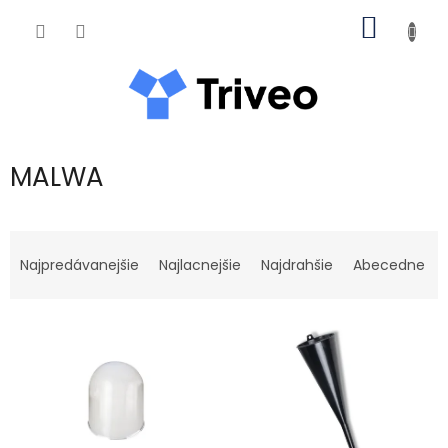
Prejsť na obsah
NÁKUP
MALWA
Radenie produktov
Najpredávanejšie
Najlacnejšie
Najdrahšie
Abecedne
Výpis produktov