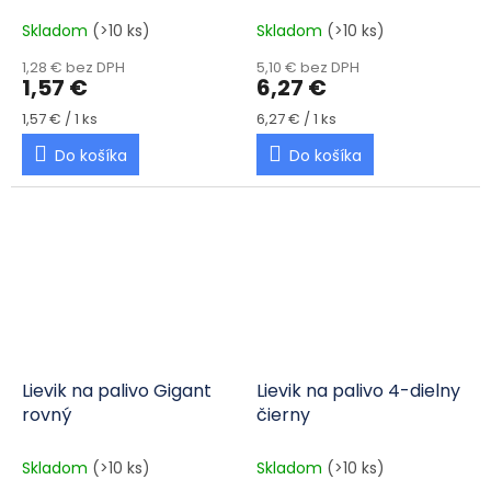
Skladom
(>10 ks)
Skladom
(>10 ks)
1,28 € bez DPH
5,10 € bez DPH
1,57 €
6,27 €
Jednotková cena:
Jednotková cena:
1,57 € / 1 ks
6,27 € / 1 ks
Do košíka
Do košíka
Lievik na palivo Gigant
Lievik na palivo 4-dielny
rovný
čierny
Skladom
(>10 ks)
Skladom
(>10 ks)