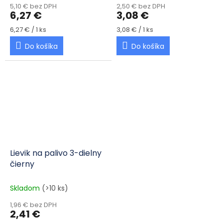
5,10 € bez DPH
2,50 € bez DPH
6,27 €
3,08 €
Jednotková cena:
Jednotková cena:
6,27 € / 1 ks
3,08 € / 1 ks
Do košíka
Do košíka
Lievik na palivo 3-dielny
čierny
Skladom
(>10 ks)
1,96 € bez DPH
2,41 €