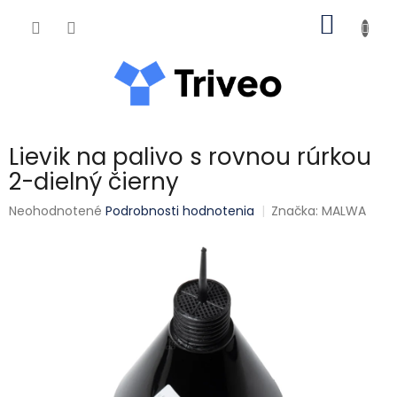
Prejsť na obsah
NÁKUP
Lievik na palivo s rovnou rúrkou
2-dielný čierny
Priemerné hodnotenie produktu je 0,0 z 5 hviezdičiek.
Neohodnotené
Podrobnosti hodnotenia
Značka:
MALWA