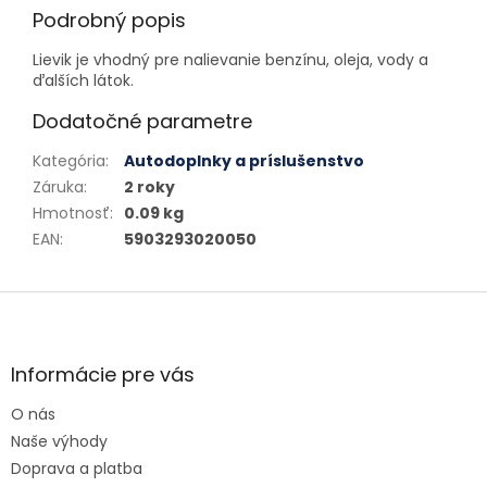
Podrobný popis
Lievik je vhodný pre nalievanie benzínu, oleja, vody a
ďalších látok.
Dodatočné parametre
Kategória
:
Autodoplnky a príslušenstvo
Záruka
:
2 roky
Hmotnosť
:
0.09 kg
EAN
:
5903293020050
Zápätie
Informácie pre vás
O nás
Naše výhody
Doprava a platba