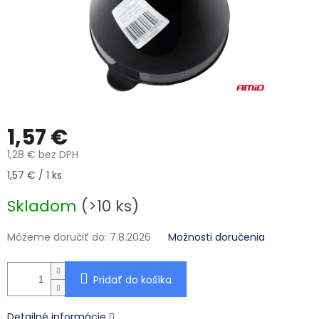
1,57 €
1,28 € bez DPH
Jednotková cena:
1,57 € / 1 ks
Skladom
(>10 ks)
Môžeme doručiť do:
7.8.2026
Možnosti doručenia
Pridať do košíka
Detailné informácie