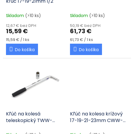
kľúč 17-19-21mm 1/2"
Skladom
(>10 ks)
Skladom
(>10 ks)
12,67 € bez DPH
50,19 € bez DPH
15,59 €
61,73 €
Jednotková cena:
Jednotková cena:
15,59 € / 1 ks
61,73 € / 1 ks
Do košíka
Do košíka
Kľúč na kolesá
Kľúč na kolesa krížový
teleskopický TWW-
17-19-21-23mm CWW-
17/19mm
02