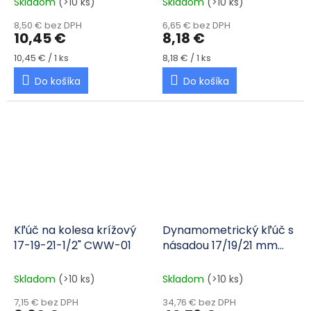
Skladom
(>10 ks)
Skladom
(>10 ks)
8,50 € bez DPH
6,65 € bez DPH
10,45 €
8,18 €
Jednotková cena:
Jednotková cena:
10,45 € / 1 ks
8,18 € / 1 ks
Do košíka
Do košíka
Kľúč na kolesa krížový
Dynamometrický kľúč s
17-19-21-1/2" CWW-01
násadou 17/19/21 mm
40-210 Nm
Skladom
(>10 ks)
Skladom
(>10 ks)
7,15 € bez DPH
34,76 € bez DPH