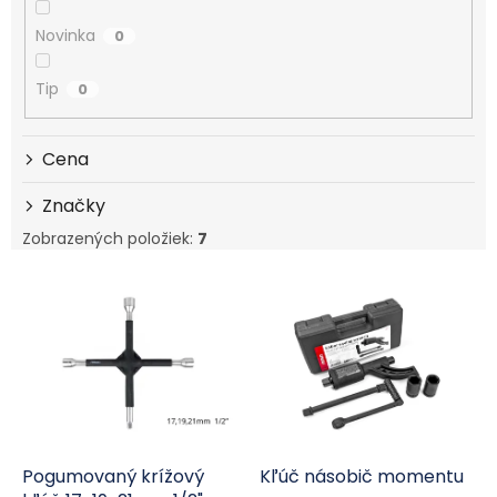
Novinka
0
Tip
0
Cena
Značky
Zobrazených položiek:
7
Výpis produktov
Pogumovaný krížový
Kľúč násobič momentu