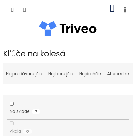
Prejsť na obsah
NÁKUP
Kľúče na kolesá
Radenie produktov
Najpredávanejšie
Najlacnejšie
Najdrahšie
Abecedne
Na sklade
7
Akcia
0