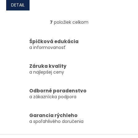
DETAIL
7
položiek celkom
Ovládacie prvky výpisu
Špičková edukácia
a informovanosť
Záruka kvality
a najlepšej ceny
Odborné poradenstvo
a zákaznícka podpora
Garancia rýchleho
a spoľahlivého doručenia
Zápätie