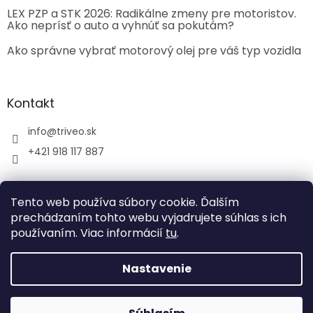
LEX PZP a STK 2026: Radikálne zmeny pre motoristov.
Ako neprísť o auto a vyhnúť sa pokutám?
Ako správne vybrať motorový olej pre váš typ vozidla
Kontakt
info
@
triveo.sk
+421 918 117 887
Tento web používa súbory cookie. Ďalším
prechádzaním tohto webu vyjadrujete súhlas s ich
používaním. Viac informácií
tu
.
Vytvoril Shoptet
Nastavenie
Copyright 2026
TRIVEO spol. s r.o.
. Všetky práva
vyhradené.