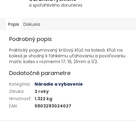
a spoľahlivého doručenia
Popis
Diskusia
Podrobný popis
Praktický pogumovaný krížový kľúč na kolesá. Kľúč na
kolesá je vhodný k ľahkému uťahovaniu a povoľovaniu
matíc kolies s rozmermi 17, 19, 21mm a 1/2.
Dodatočné parametre
Kategória
:
Náradie a vybavenie
Záruka
:
2 roky
Hmotnosť
:
1.322 kg
EAN
:
5903293024027
Zápätie