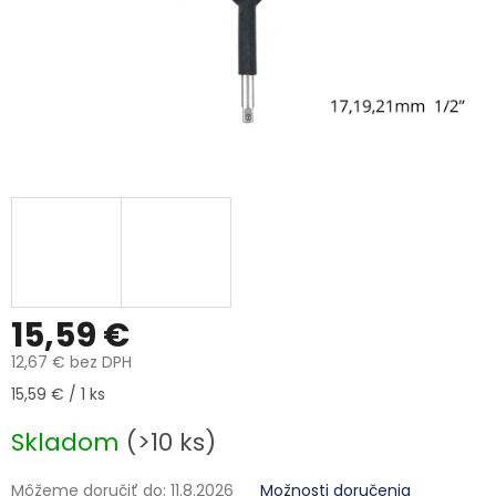
15,59 €
12,67 € bez DPH
Jednotková cena:
15,59 € / 1 ks
Skladom
(>10 ks)
Môžeme doručiť do:
11.8.2026
Možnosti doručenia