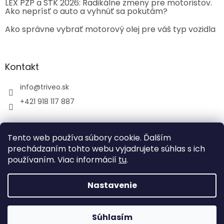
LEX PZP a STK 2026: Radikálne zmeny pre motoristov.
Ako neprísť o auto a vyhnúť sa pokutám?
Ako správne vybrať motorový olej pre váš typ vozidla
Kontakt
info
@
triveo.sk
+421 918 117 887
Tento web používa súbory cookie. Ďalším
prechádzaním tohto webu vyjadrujete súhlas s ich
používaním. Viac informácií
tu
.
Vytvoril Shoptet
Nastavenie
Copyright 2026
TRIVEO spol. s r.o.
. Všetky práva
vyhradené.
Súhlasím
Tvoríme funkčné e-shopy