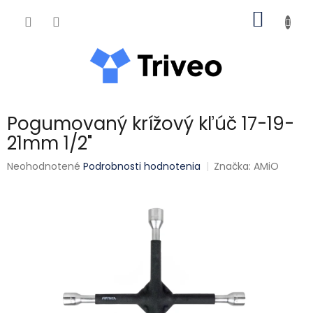
Prejsť na obsah
NÁKUP
Pogumovaný krížový kľúč 17-19-
21mm 1/2"
Priemerné hodnotenie produktu je 0,0 z 5 hviezdičiek.
Neohodnotené
Podrobnosti hodnotenia
Značka:
AMiO