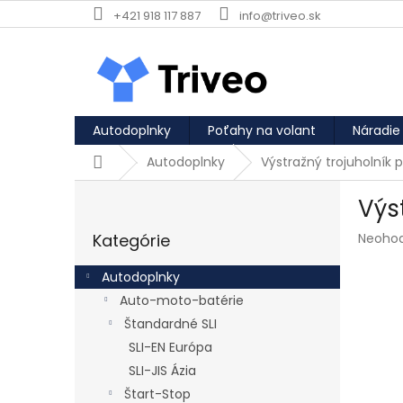
Prejsť na obsah
+421 918 117 887
info@triveo.sk
Autodoplnky
Poťahy na volant
Náradie
Domov
Autodoplnky
Výstražný trojuholník 
Bočný panel
Výs
Preskočiť kategórie
Priemer
Kategórie
Neoho
Autodoplnky
Auto-moto-batérie
Štandardné SLI
SLI-EN Európa
SLI-JIS Ázia
Štart-Stop