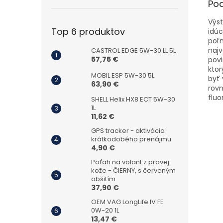
Po
Výst
Top 6 produktov
idúc
poľ
naj
CASTROL EDGE 5W-30 LL 5L
57,75 €
povi
ktor
MOBIL ESP 5W-30 5L
byť
63,90 €
rovn
flu
SHELL Helix HX8 ECT 5W-30
1L
11,62 €
GPS tracker - aktivácia
krátkodobého prenájmu
4,90 €
Poťah na volant z pravej
kože - ČIERNY, s červeným
obšitím
37,90 €
OEM VAG LongLife IV FE
0W-20 1L
13,47 €