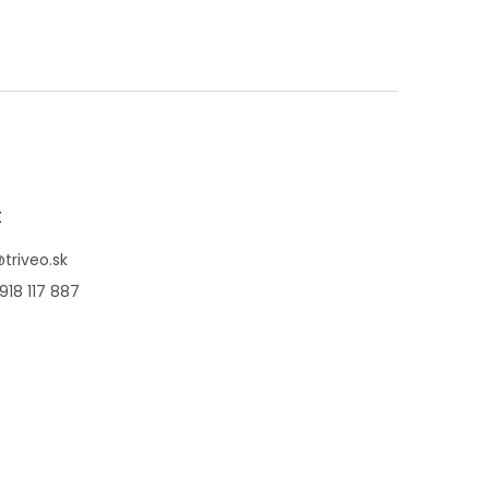
t
@
triveo.sk
918 117 887