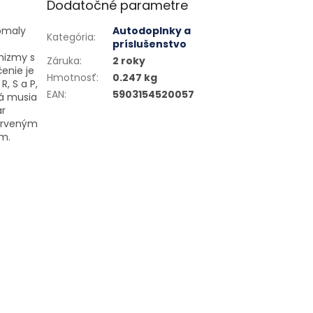
Dodatočné parametre
pomaly
Autodoplnky a
Kategória
:
príslušenstvo
nizmy s
Záruka
:
2 roky
enie je
Hmotnosť
:
0.247 kg
R, S a P,
EAN
:
5903154520057
lá musia
ar
červeným
m.