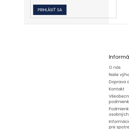
PRIHLÁSIŤ SA
Zápätie
Informá
O nás
Naše výh
Doprava a
Kontakt
Všeobecn
podmienk
Podmienk
osobných
Informáci
pre spotr