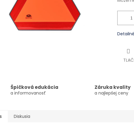
Môžeme 
Detailn
TLAČ
Špičková edukácia
Záruka kvality
a informovanosť
a najlepšej ceny
s
Diskusia