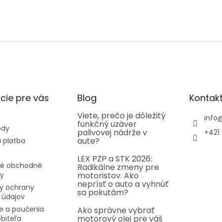
cie pre vás
Blog
Kontak
Viete, prečo je dôležitý
info
funkčný uzáver
ody
palivovej nádrže v
+421 
aute?
 platba
LEX PZP a STK 2026:
é obchodné
Radikálne zmeny pre
y
motoristov. Ako
neprísť o auto a vyhnúť
y ochrany
sa pokutám?
 údajov
e a poučenia
Ako správne vybrať
motorový olej pre váš
ebiteľa