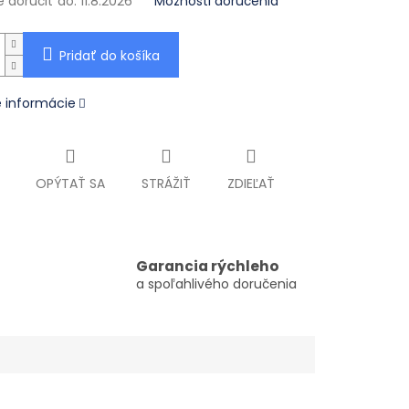
doručiť do:
11.8.2026
Možnosti doručenia
Pridať do košíka
é informácie
OPÝTAŤ SA
STRÁŽIŤ
ZDIEĽAŤ
Garancia rýchleho
a spoľahlivého doručenia