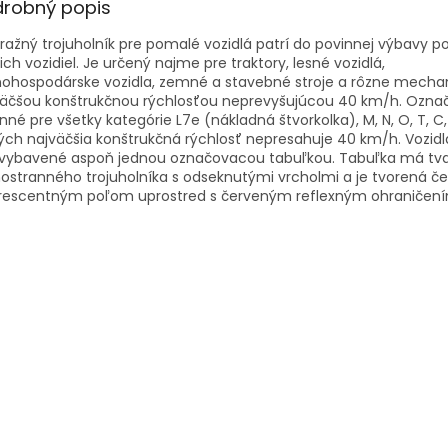
drobný popis
ražný trojuholník pre pomalé vozidlá patrí do povinnej výbavy 
ich vozidiel. Je určený najme pre traktory, lesné vozidlá,
nohospodárske vozidla, zemné a stavebné stroje a rôzne mecha
väčšou konštrukčnou rýchlosťou neprevyšujúcou 40 km/h. Označ
nné pre všetky kategórie L7e (nákladná štvorkolka), M, N, O, T, C, 
ých najväčšia konštrukčná rýchlosť nepresahuje 40 km/h. Vozid
 vybavené aspoň jednou označovacou tabuľkou. Tabuľka má tv
ostranného trojuholníka s odseknutými vrcholmi a je tvorená 
orescentným poľom uprostred s červeným reflexným ohraničení