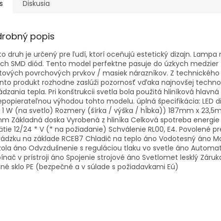
s
Diskusia
drobný popis
o druh je určený pre ľudí, ktorí oceňujú estetický dizajn. Lampa
ých SMD diód. Tento model perfektne pasuje do úzkych medzier
tových povrchových prvkov / masiek nárazníkov. Z technického
ento produkt rozhodne zaslúži pozornosť vďaka najnovšej technol
dzania tepla. Pri konštrukcii svetla bola použitá hliníková hlavná
epopierateľnou výhodou tohto modelu. úplná špecifikácia: LED di
1 W (na svetlo) Rozmery (šírka / výška / hĺbka)) 187mm x 23,5
m Základná doska Vyrobená z hliníka Celková spotreba energie
tie 12/24 * V (* na požiadanie) Schválenie RL00, E4. Povolené pr
vádzku na základe RCE87 Chladič na teplo áno Vodotesný áno 
ola áno Odvzdušnenie s reguláciou tlaku vo svetle áno Automat
ínač v prístroji áno Spojenie strojové áno Svetlomet lesklý Záru
né sklo PE (bezpečné a v súlade s požiadavkami Eú)