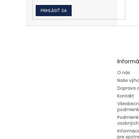
PRIHLÁSIŤ SA
Zápätie
Informá
O nás
Naše výh
Doprava a
Kontakt
Všeobecn
podmienk
Podmienk
osobných
Informáci
pre spotr