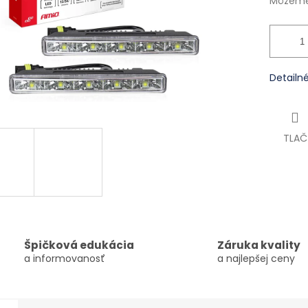
Môžeme 
Detailn
TLAČ
Špičková edukácia
Záruka kvality
a informovanosť
a najlepšej ceny