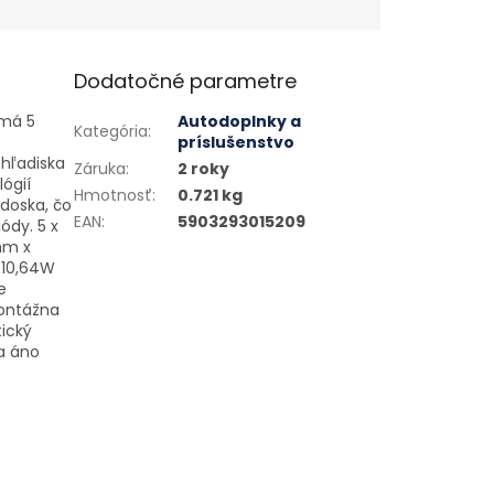
Dodatočné parametre
 má 5
Autodoplnky a
Kategória
:
príslušenstvo
 hľadiska
Záruka
:
2 roky
ógií
Hmotnosť
:
0.721 kg
 doska, čo
EAN
:
5903293015209
ódy. 5 x
mm x
 10,64W
e
Montážna
ický
ka áno