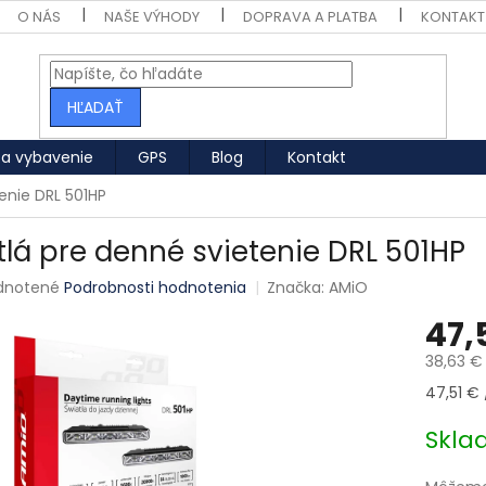
O NÁS
NAŠE VÝHODY
DOPRAVA A PLATBA
KONTAKT
HĽADAŤ
 a vybavenie
GPS
Blog
Kontakt
enie DRL 501HP
tlá pre denné svietenie DRL 501HP
né hodnotenie produktu je 0,0 z 5 hviezdičiek.
dnotené
Podrobnosti hodnotenia
Značka:
AMiO
47,
38,63 €
Jednotk
47,51 € /
Skl