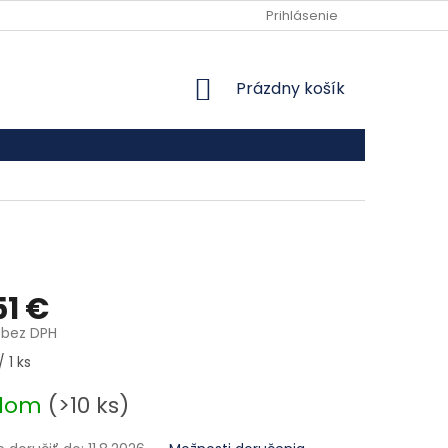
VŠEOBECNÉ OBCHODNÉ PODMIENKY
Prihlásenie
PODMIENKY OCHRANY
NÁKUPNÝ KOŠÍK
Prázdny košík
51 €
 bez DPH
ová cena:
 1 ks
adom
(>10 ks)