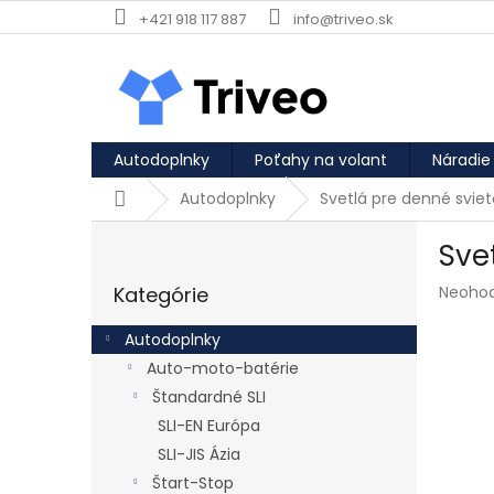
Prejsť na obsah
+421 918 117 887
info@triveo.sk
Autodoplnky
Poťahy na volant
Náradie
Domov
Autodoplnky
Svetlá pre denné sviet
Bočný panel
Sve
Preskočiť kategórie
Priemer
Kategórie
Neoho
Autodoplnky
Auto-moto-batérie
Štandardné SLI
SLI-EN Európa
SLI-JIS Ázia
Štart-Stop