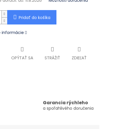
doručiť do:
11.8.2026
Možnosti doručenia
Pridať do košíka
é informácie
OPÝTAŤ SA
STRÁŽIŤ
ZDIEĽAŤ
Garancia rýchleho
a spoľahlivého doručenia