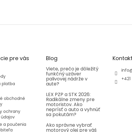
cie pre vás
Blog
Kontak
Viete, prečo je dôležitý
info
funkčný uzáver
ody
palivovej nádrže v
+421 
aute?
 platba
LEX PZP a STK 2026:
é obchodné
Radikálne zmeny pre
y
motoristov. Ako
neprísť o auto a vyhnúť
y ochrany
sa pokutám?
 údajov
e a poučenia
Ako správne vybrať
motorový olej pre váš
ebiteľa