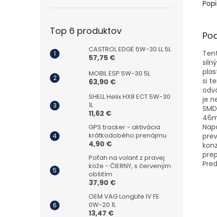
Popi
Top 6 produktov
Po
CASTROL EDGE 5W-30 LL 5L
Tent
57,75 €
siln
plas
MOBIL ESP 5W-30 5L
si t
63,90 €
odvá
SHELL Helix HX8 ECT 5W-30
je n
1L
SMD 
11,62 €
46m
Napä
GPS tracker - aktivácia
krátkodobého prenájmu
pre
4,90 €
konz
prep
Poťah na volant z pravej
Pred
kože - ČIERNY, s červeným
obšitím
37,90 €
OEM VAG LongLife IV FE
0W-20 1L
13,47 €