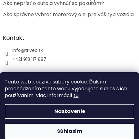
Ako neprísť o auto a vyhnúť sa pokutám?
Ako správne vybrať motorový olej pre váš typ vozidla
Kontakt
info
@
triveo.sk
+421 918 117 887
Tento web používa súbory cookie. Ďalším
prechádzaním tohto webu vyjadrujete súhlas s ich
používaním. Viac informácií
tu
.
Vytvoril Shoptet
Nastavenie
Copyright 2026
TRIVEO spol. s r.o.
. Všetky práva
vyhradené.
Súhlasím
Tvoríme funkčné e-shopy