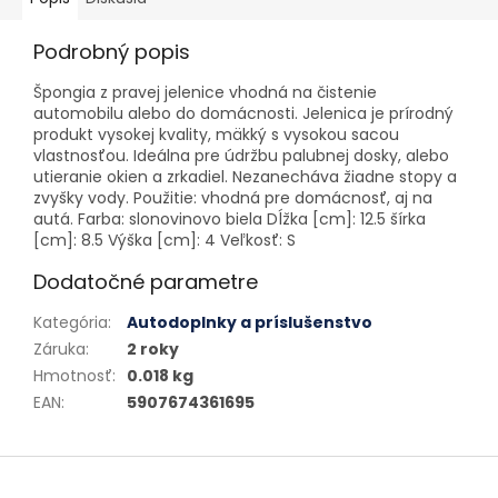
Podrobný popis
Špongia z pravej jelenice vhodná na čistenie
automobilu alebo do domácnosti. Jelenica je prírodný
produkt vysokej kvality, mäkký s vysokou sacou
vlastnosťou. Ideálna pre údržbu palubnej dosky, alebo
utieranie okien a zrkadiel. Nezanecháva žiadne stopy a
zvyšky vody. Použitie: vhodná pre domácnosť, aj na
autá. Farba: slonovinovo biela Dĺžka [cm]: 12.5 šírka
[cm]: 8.5 Výška [cm]: 4 Veľkosť: S
Dodatočné parametre
Kategória
:
Autodoplnky a príslušenstvo
Záruka
:
2 roky
Hmotnosť
:
0.018 kg
EAN
:
5907674361695
Zápätie