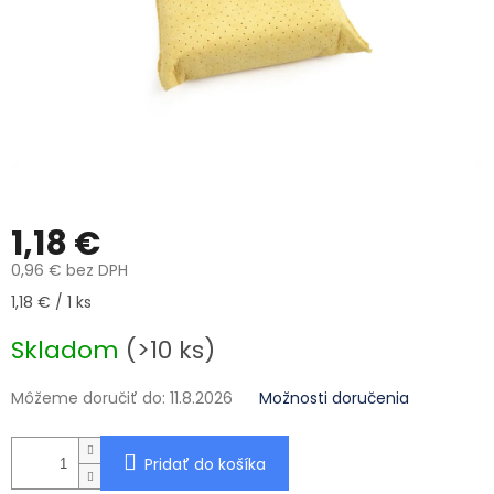
1,18 €
0,96 € bez DPH
Jednotková cena:
1,18 € / 1 ks
Skladom
(>10 ks)
Môžeme doručiť do:
11.8.2026
Možnosti doručenia
Pridať do košíka