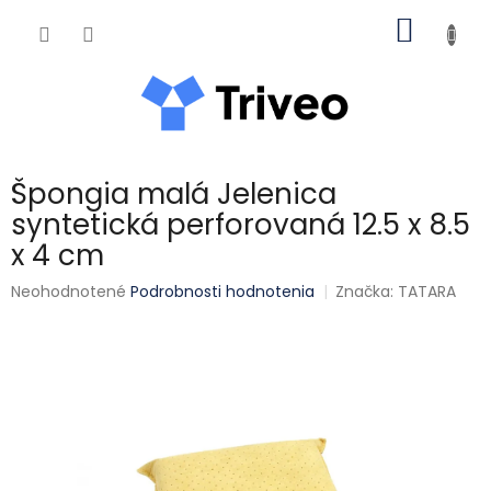
Prejsť na obsah
NÁKUP
Špongia malá Jelenica
syntetická perforovaná 12.5 x 8.5
x 4 cm
Priemerné hodnotenie produktu je 0,0 z 5 hviezdičiek.
Neohodnotené
Podrobnosti hodnotenia
Značka:
TATARA