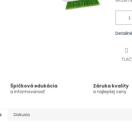
Môžeme 
Detailn
TLAČ
Špičková edukácia
Záruka kvality
a informovanosť
a najlepšej ceny
s
Diskusia