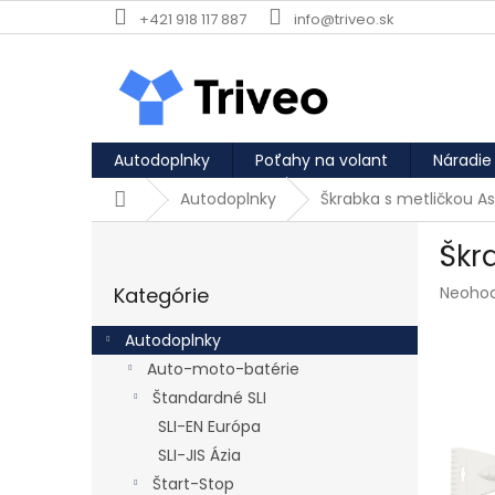
Prejsť na obsah
+421 918 117 887
info@triveo.sk
Autodoplnky
Poťahy na volant
Náradie
Domov
Autodoplnky
Škrabka s metličkou 
Bočný panel
Škr
Preskočiť kategórie
Priemer
Kategórie
Neoho
Autodoplnky
Auto-moto-batérie
Štandardné SLI
SLI-EN Európa
SLI-JIS Ázia
Štart-Stop