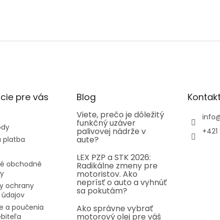
cie pre vás
Blog
Kontak
Viete, prečo je dôležitý
info
funkčný uzáver
ody
palivovej nádrže v
+421 
aute?
 platba
LEX PZP a STK 2026:
é obchodné
Radikálne zmeny pre
y
motoristov. Ako
neprísť o auto a vyhnúť
y ochrany
sa pokutám?
 údajov
e a poučenia
Ako správne vybrať
motorový olej pre váš
ebiteľa