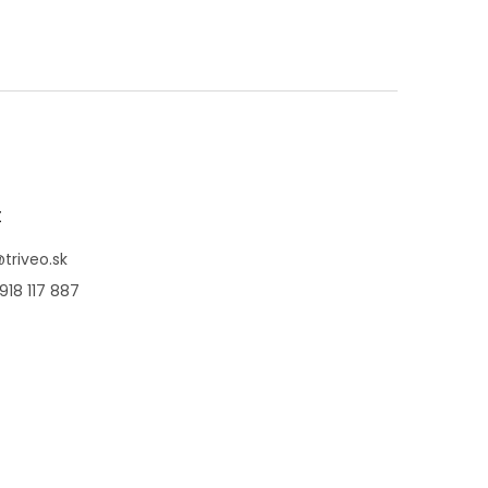
t
@
triveo.sk
918 117 887