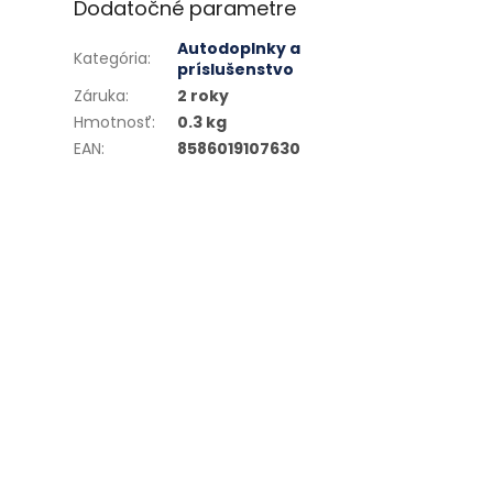
Dodatočné parametre
Autodoplnky a
Kategória
:
príslušenstvo
Záruka
:
2 roky
Hmotnosť
:
0.3 kg
EAN
:
8586019107630