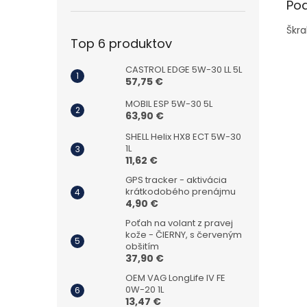
Po
Škr
Top 6 produktov
CASTROL EDGE 5W-30 LL 5L
57,75 €
MOBIL ESP 5W-30 5L
63,90 €
SHELL Helix HX8 ECT 5W-30
1L
11,62 €
GPS tracker - aktivácia
krátkodobého prenájmu
4,90 €
Poťah na volant z pravej
kože - ČIERNY, s červeným
obšitím
37,90 €
OEM VAG LongLife IV FE
0W-20 1L
13,47 €