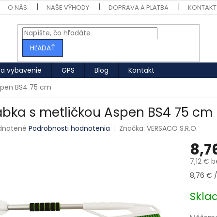
O NÁS
NAŠE VÝHODY
DOPRAVA A PLATBA
KONTAKT
HĽADAŤ
 a vybavenie
GPS
Blog
Kontakt
Aspen BS4 75 cm
abka s metličkou Aspen BS4 75 cm
né hodnotenie produktu je 0,0 z 5 hviezdičiek.
dnotené
Podrobnosti hodnotenia
Značka:
VERSACO S.R.O.
8,7
7,12 € 
Jednotk
8,76 € /
Skl