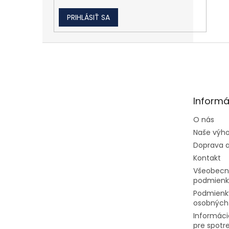
PRIHLÁSIŤ SA
Zápätie
Informá
O nás
Naše výh
Doprava a
Kontakt
Všeobecn
podmienk
Podmienk
osobných
Informáci
pre spotr