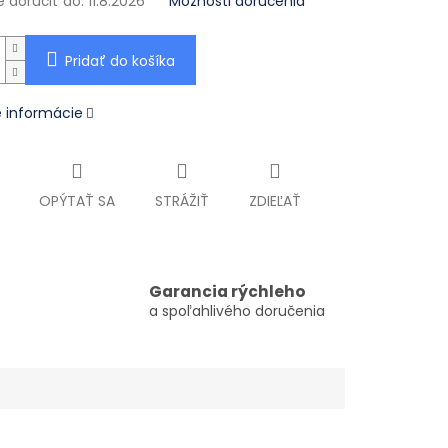
doručiť do:
11.8.2026
Možnosti doručenia
Pridať do košíka
é informácie
OPÝTAŤ SA
STRÁŽIŤ
ZDIEĽAŤ
Garancia rýchleho
a spoľahlivého doručenia