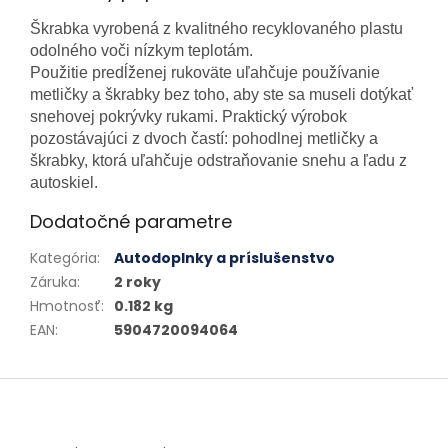
Škrabka vyrobená z kvalitného recyklovaného plastu
odolného voči nízkym teplotám.
Použitie predĺženej rukoväte uľahčuje používanie
metličky a škrabky bez toho, aby ste sa museli dotýkať
snehovej pokrývky rukami. Praktický výrobok
pozostávajúci z dvoch častí: pohodlnej metličky a
škrabky, ktorá uľahčuje odstraňovanie snehu a ľadu z
autoskiel.
Dodatočné parametre
Kategória
:
Autodoplnky a príslušenstvo
Záruka
:
2 roky
Hmotnosť
:
0.182 kg
EAN
:
5904720094064
Zápätie