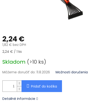
2,24 €
1,82 € bez DPH
Jednotková cena:
2,24 € / 1 ks
Skladom
(>10 ks)
Môžeme doručiť do:
11.8.2026
Možnosti doručenia
Pridať do košíka
Detailné informácie