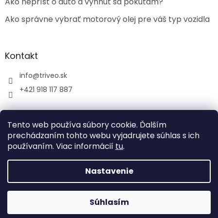
Ako neprísť o auto a vyhnúť sa pokutám?
Ako správne vybrať motorový olej pre váš typ vozidla
Kontakt
info
@
triveo.sk
+421 918 117 887
Tento web používa súbory cookie. Ďalším
prechádzaním tohto webu vyjadrujete súhlas s ich
používaním. Viac informácií
tu
.
Vytvoril Shoptet
Nastavenie
Copyright 2026
TRIVEO spol. s r.o.
. Všetky práva
vyhradené.
Súhlasím
Tvoríme funkčné e-shopy