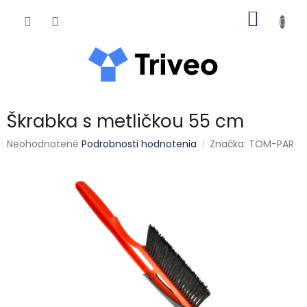
Prejsť na obsah
NÁKUP
Škrabka s metličkou 55 cm
Priemerné hodnotenie produktu je 0,0 z 5 hviezdičiek.
Neohodnotené
Podrobnosti hodnotenia
Značka:
TOM-PAR