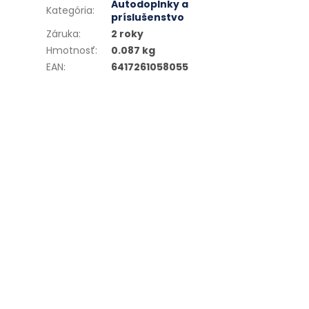
Autodoplnky a
Kategória
:
príslušenstvo
Záruka
:
2 roky
Hmotnosť
:
0.087 kg
EAN
:
6417261058055