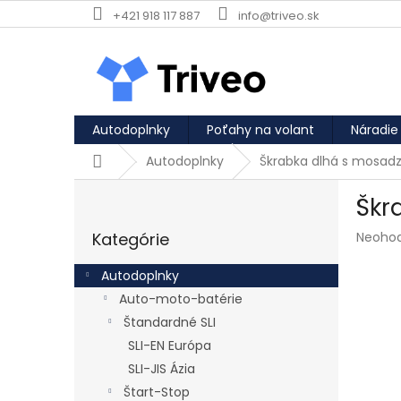
Prejsť na obsah
+421 918 117 887
info@triveo.sk
Autodoplnky
Poťahy na volant
Náradie
Domov
Autodoplnky
Škrabka dlhá s mosad
Bočný panel
Škr
Preskočiť kategórie
Priemer
Kategórie
Neoho
Autodoplnky
Auto-moto-batérie
Štandardné SLI
SLI-EN Európa
SLI-JIS Ázia
Štart-Stop