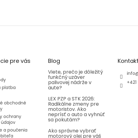
cie pre vás
Blog
Kontak
Viete, prečo je dôležitý
info
funkčný uzáver
ody
palivovej nádrže v
+421 
aute?
 platba
LEX PZP a STK 2026:
é obchodné
Radikálne zmeny pre
y
motoristov. Ako
neprísť o auto a vyhnúť
y ochrany
sa pokutám?
 údajov
e a poučenia
Ako správne vybrať
motorový olej pre váš
ebiteľa