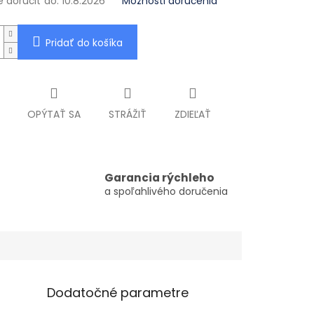
doručiť do:
10.8.2026
Možnosti doručenia
Pridať do košíka
OPÝTAŤ SA
STRÁŽIŤ
ZDIEĽAŤ
Garancia rýchleho
a spoľahlivého doručenia
Dodatočné parametre