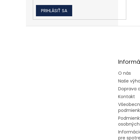
PRIHLÁSIŤ SA
Zápätie
Informá
O nás
Naše výh
Doprava a
Kontakt
Všeobecn
podmienk
Podmienk
osobných
Informáci
pre spotr