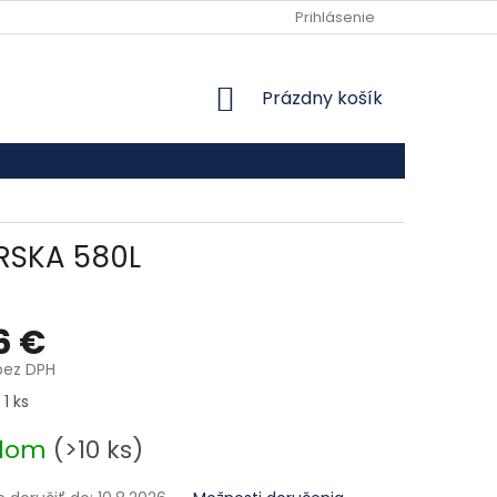
VŠEOBECNÉ OBCHODNÉ PODMIENKY
Prihlásenie
PODMIENKY OCHRANY
NÁKUPNÝ KOŠÍK
Prázdny košík
RSKA 580L
6 €
bez DPH
ová cena:
 1 ks
adom
(>10 ks)