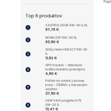
Popi
Top 6 produktov
CASTROL EDGE 5W-30 LL 5L
57,75 €
MOBIL ESP 5W-30 5L
63,90 €
SHELL Helix HX8 ECT 5W-30
1L
11,62 €
GPS tracker - aktivácia
krátkodobého prenájmu
4,90 €
Poťah na volant z pravej
kože - ČIERNY, s červeným
obšitím
37,90 €
OEM VAG LongLife IV FE
0W-20 1L
13,47 €