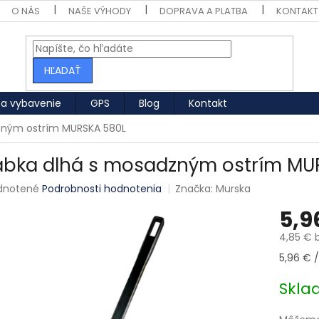
O NÁS
NAŠE VÝHODY
DOPRAVA A PLATBA
KONTAKT
HĽADAŤ
 a vybavenie
GPS
Blog
Kontakt
zným ostrím MURSKA 580L
abka dlhá s mosadzným ostrím MU
né hodnotenie produktu je 0,0 z 5 hviezdičiek.
dnotené
Podrobnosti hodnotenia
Značka:
Murska
5,9
4,85 € 
Jednotk
5,96 € /
Skl