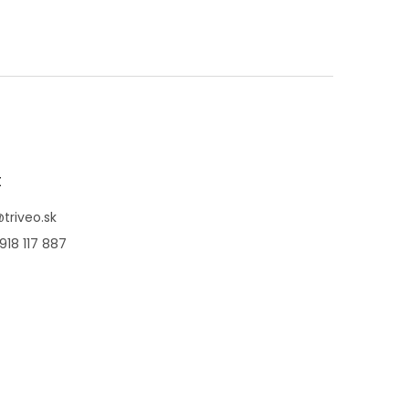
t
@
triveo.sk
918 117 887