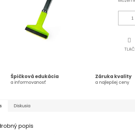
Môžeme 
TLAČ
Špičková edukácia
Záruka kvality
a informovanosť
a najlepšej ceny
s
Diskusia
drobný popis