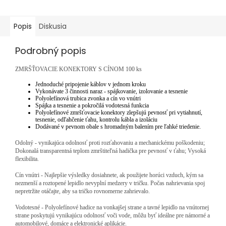
Popis
Diskusia
Podrobný popis
ZMRŠŤOVACIE KONEKTORY S CÍNOM 100 ks
Jednoduché pripojenie káblov v jednom kroku
Vykonávate 3 činnosti naraz - spájkovanie, izolovanie a tesnenie
Polyolefínová trubica zvonka a cín vo vnútri
Spájka a tesnenie a pokročilá vodotesná funkcia
Polyolefínové zmršťovacie konektory zlepšujú pevnosť pri vytiahnutí,
tesnenie, odľahčenie ťahu, kontrolu kábla a izoláciu
Dodávané v pevnom obale s hromadným balením pre ľahké triedenie.
Odolný - vynikajúca odolnosť proti rozťahovaniu a mechanickému poškodeniu;
Dokonalá transparentná teplom zmrštiteľná hadička pre pevnosť v ťahu; Vysoká
flexibilita.
Cín vnútri - Najlepšie výsledky dosiahnete, ak použijete horúci vzduch, kým sa
nezmenší a roztopené lepidlo nevyplní medzery v tričku. Počas nahrievania spoj
nepretržite otáčajte, aby sa tričko rovnomerne zahrievalo.
Vodotesné - Polyolefínové hadice na vonkajšej strane a tavné lepidlo na vnútornej
strane poskytujú vynikajúcu odolnosť voči vode, môžu byť ideálne pre námorné a
automobilové, domáce a elektronické aplikácie.