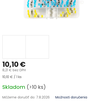
10,10 €
8,21 € bez DPH
Jednotková cena:
10,10 € / 1 ks
Skladom
(>10 ks)
Môžeme doručiť do:
7.8.2026
Možnosti doručenia