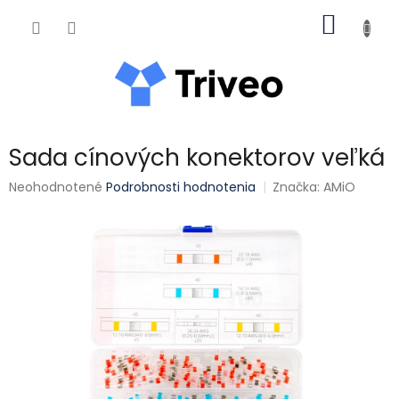
Prejsť na obsah
NÁKUP
Sada cínových konektorov veľká
Priemerné hodnotenie produktu je 0,0 z 5 hviezdičiek.
Neohodnotené
Podrobnosti hodnotenia
Značka:
AMiO