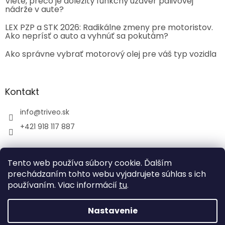
Viete, prečo je dôležitý funkčný uzáver palivovej
nádrže v aute?
LEX PZP a STK 2026: Radikálne zmeny pre motoristov.
Ako neprísť o auto a vyhnúť sa pokutám?
Ako správne vybrať motorový olej pre váš typ vozidla
Kontakt
info
@
triveo.sk
+421 918 117 887
Tento web používa súbory cookie. Ďalším
prechádzaním tohto webu vyjadrujete súhlas s ich
používaním. Viac informácií
tu
.
Vytvoril Shoptet
Nastavenie
Copyright 2026
TRIVEO spol. s r.o.
. Všetky práva