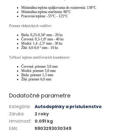
Minimálna teplota spájkovania do roztavenia: 138°C
Minimálna teplota zmrštenia: 80°C
Pracovná teplota: -55°C - 125°C
Priemer elektrických vodičov:
Biela: 0,25-0,34² mm - 20 ks
Červená: 0,5-1,0² mm - 40 ks
Modrá: 1,4 -2,5² mm - 30 ks
Žltá: 4,0-6,0 ² mm - 10 ks
Veľkosť teplom zmršťovacích konektorov:
Červená: priemer 3,0 mm
Modrá: priemer 5,0 mm
Biela: priemer 1,5 mm
Žltá: priemer 6,0 mm
Dodatočné parametre
Kategória
:
Autodoplnky a príslušenstvo
Záruka
:
2 roky
Hmotnosť
:
0.091 kg
EAN
:
5903293030349