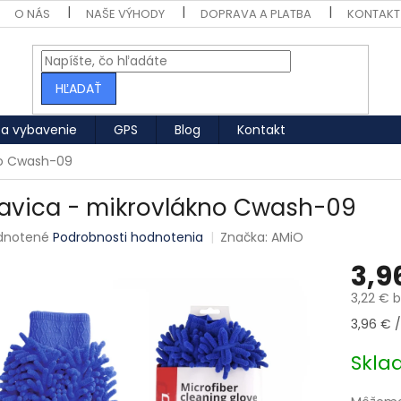
O NÁS
NAŠE VÝHODY
DOPRAVA A PLATBA
KONTAKT
HĽADAŤ
 a vybavenie
GPS
Blog
Kontakt
no Cwash-09
avica - mikrovlákno Cwash-09
né hodnotenie produktu je 0,0 z 5 hviezdičiek.
dnotené
Podrobnosti hodnotenia
Značka:
AMiO
3,9
3,22 € 
Jednotk
3,96 € /
Skl