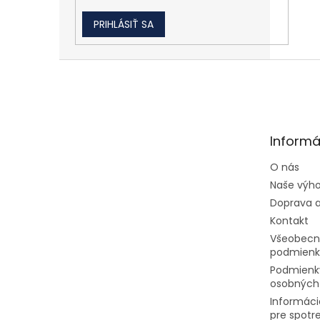
PRIHLÁSIŤ SA
Zápätie
Informá
O nás
Naše výh
Doprava a
Kontakt
Všeobecn
podmienk
Podmienk
osobných
Informáci
pre spotr