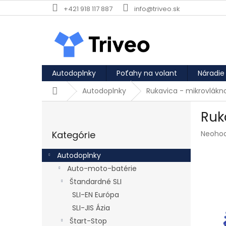
Prejsť na obsah
+421 918 117 887
info@triveo.sk
Autodoplnky
Poťahy na volant
Náradie
Domov
Autodoplnky
Rukavica - mikrovlák
Bočný panel
Ruk
Preskočiť kategórie
Priemer
Kategórie
Neoho
Autodoplnky
Auto-moto-batérie
Štandardné SLI
SLI-EN Európa
SLI-JIS Ázia
Štart-Stop