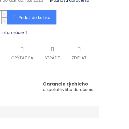
doručiť do:
10.8.2026
Možnosti doručenia
Pridať do košíka
é informácie
OPÝTAŤ SA
STRÁŽIŤ
ZDIEĽAŤ
Garancia rýchleho
a spoľahlivého doručenia