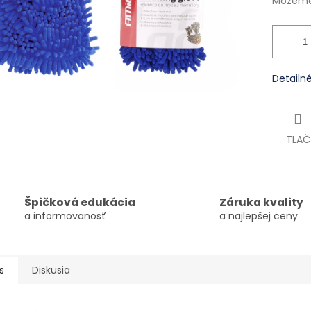
Môžeme 
Detailn
TLAČ
Špičková edukácia
Záruka kvality
a informovanosť
a najlepšej ceny
s
Diskusia