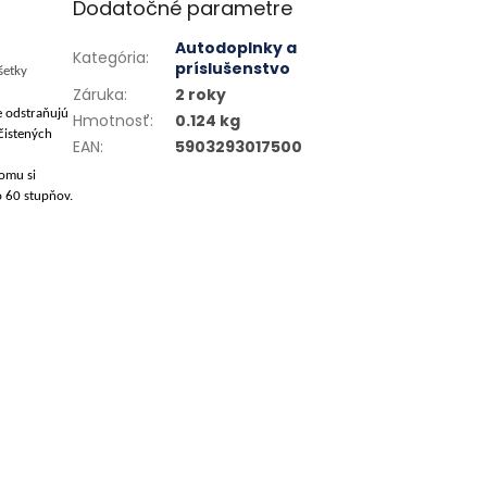
Dodatočné parametre
Autodoplnky a
Kategória
:
príslušenstvo
šetky
Záruka
:
2 roky
e odstraňujú
Hmotnosť
:
0.124 kg
 čistených
EAN
:
5903293017500
omu si
o 60 stupňov.