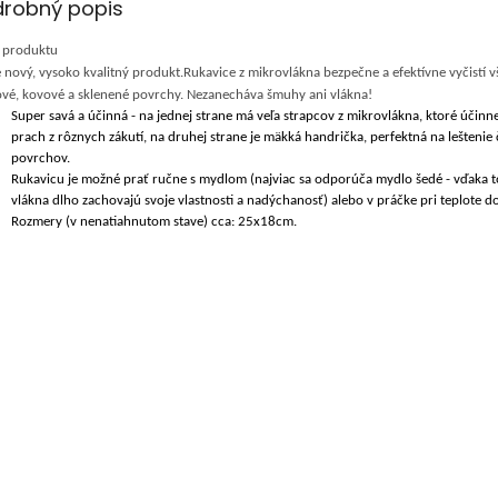
drobný popis
 produktu
 nový, vysoko kvalitný produkt.Rukavice z mikrovlákna bezpečne a efektívne vyčistí v
ové, kovové a sklenené povrchy. Nezanecháva šmuhy ani vlákna!
Super savá a účinná - na jednej strane má veľa strapcov z mikrovlákna, ktoré účinn
prach z rôznych zákutí, na druhej strane je mäkká handrička, perfektná na leštenie
povrchov.
Rukavicu je možné prať ručne s mydlom (najviac sa odporúča mydlo šedé - vďaka t
vlákna dlho zachovajú svoje vlastnosti a nadýchanosť) alebo v práčke pri teplote d
Rozmery (v nenatiahnutom stave) cca: 25x18cm.