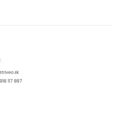
t
@
triveo.sk
918 117 887