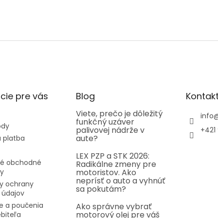
cie pre vás
Blog
Kontak
Viete, prečo je dôležitý
info
funkčný uzáver
ody
palivovej nádrže v
+421 
aute?
 platba
LEX PZP a STK 2026:
é obchodné
Radikálne zmeny pre
y
motoristov. Ako
neprísť o auto a vyhnúť
y ochrany
sa pokutám?
 údajov
e a poučenia
Ako správne vybrať
motorový olej pre váš
ebiteľa