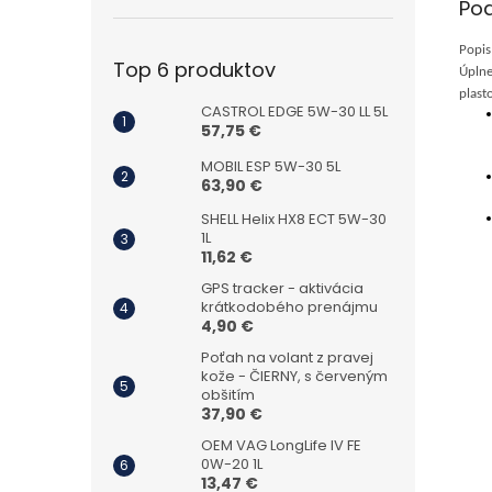
Po
Popis
Top 6 produktov
Úplne
plast
CASTROL EDGE 5W-30 LL 5L
57,75 €
MOBIL ESP 5W-30 5L
63,90 €
SHELL Helix HX8 ECT 5W-30
1L
11,62 €
GPS tracker - aktivácia
krátkodobého prenájmu
4,90 €
Poťah na volant z pravej
kože - ČIERNY, s červeným
obšitím
37,90 €
OEM VAG LongLife IV FE
0W-20 1L
13,47 €