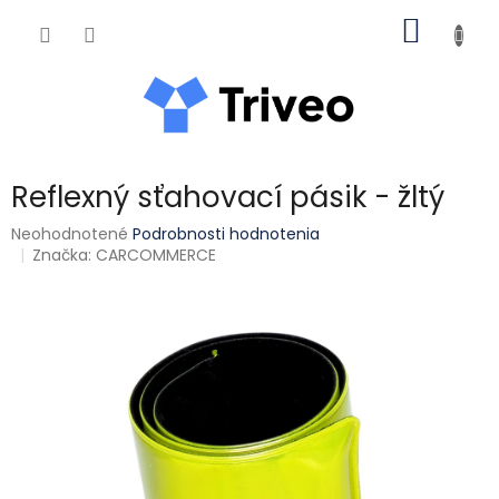
Prejsť na obsah
NÁKUP
Reflexný sťahovací pásik - žltý
Priemerné hodnotenie produktu je 0,0 z 5 hviezdičiek.
Neohodnotené
Podrobnosti hodnotenia
Značka:
CARCOMMERCE