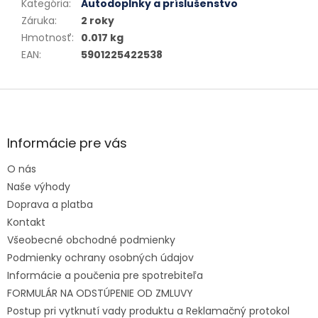
Kategória
:
Autodoplnky a príslušenstvo
Záruka
:
2 roky
Hmotnosť
:
0.017 kg
EAN
:
5901225422538
Zápätie
Informácie pre vás
O nás
Naše výhody
Doprava a platba
Kontakt
Všeobecné obchodné podmienky
Podmienky ochrany osobných údajov
Informácie a poučenia pre spotrebiteľa
FORMULÁR NA ODSTÚPENIE OD ZMLUVY
Postup pri vytknutí vady produktu a Reklamačný protokol