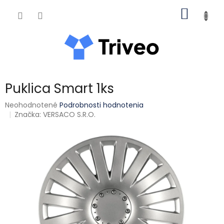
Prejsť na obsah
NÁKUP
Puklica Smart 1ks
Priemerné hodnotenie produktu je 0,0 z 5 hviezdičiek.
Neohodnotené
Podrobnosti hodnotenia
Značka:
VERSACO S.R.O.