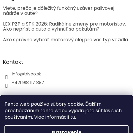
Viete, prečo je dôležitý funkčný uzáver palivovej
nádrže v aute?
LEX PZP a STK 2026: Radikálne zmeny pre motoristov.
Ako neprísť o auto a vyhnúť sa pokutám?
Ako správne vybrať motorový olej pre váš typ vozidla
Kontakt
info
@
triveo.sk
+421 918 117 887
Tento web používa súbory cookie. Ďalším
prechádzaním tohto webu vyjadrujete súhlas s ich
používaním. Viac informácií
tu
.
Vytvoril Shoptet
Nastavenie