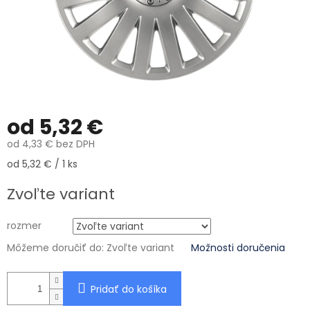
od
5,32 €
od
4,33 €
bez DPH
Jednotková cena:
od 5,32 € / 1 ks
Zvoľte variant
rozmer
Môžeme doručiť do:
Zvoľte variant
Možnosti doručenia
Pridať do košíka