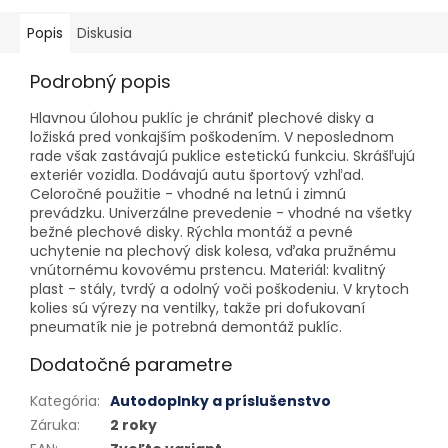
Popis
Diskusia
Podrobný popis
Hlavnou úlohou puklíc je chrániť plechové disky a
ložiská pred vonkajším poškodením. V neposlednom
rade však zastávajú puklice estetickú funkciu. Skrášľujú
exteriér vozidla. Dodávajú autu športový vzhľad.
Celoročné použitie - vhodné na letnú i zimnú
prevádzku. Univerzálne prevedenie - vhodné na všetky
bežné plechové disky. Rýchla montáž a pevné
uchytenie na plechový disk kolesa, vďaka pružnému
vnútornému kovovému prstencu. Materiál: kvalitný
plast - stály, tvrdý a odolný voči poškodeniu. V krytoch
kolies sú výrezy na ventilky, takže pri dofukovaní
pneumatík nie je potrebná demontáž puklíc.
Dodatočné parametre
Kategória
:
Autodoplnky a príslušenstvo
Záruka
:
2 roky