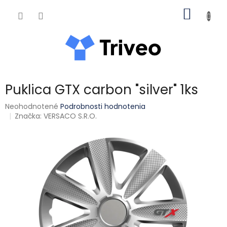
Prejsť na obsah
NÁKUP
Puklica GTX carbon "silver" 1ks
Priemerné hodnotenie produktu je 0,0 z 5 hviezdičiek.
Neohodnotené
Podrobnosti hodnotenia
Značka:
VERSACO S.R.O.