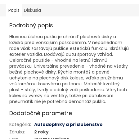
Popis
Diskusia
Podrobný popis
Hlavnou úlohou puklíc je chrániť plechové disky a
ložiská pred vonkajším poškodením. V neposlednom
rade však zastávajú puklice estetickú funkciu. Skrášľujú
exteriér vozidla. Dodávajú autu športový vzhľad.
Celoročné použitie - vhodné na letnú i zimnú
prevádzku. Univerzálne prevedenie - vhodné na všetky
bežné plechové disky. Rýchla montáž a pevné
uchytenie na plechový disk kolesa, vďaka pružnému
vnútornému kovovému prstencu. Materiál: kvalitný
plast - stály, tvrdý a odolný voči poškodeniu. V krytoch
kolies sú výrezy na ventilky, takže pri dofukovaní
pneumatík nie je potrebná demontáž puklíc.
Dodatočné parametre
Kategória
:
Autodoplnky a príslušenstvo
Záruka
:
2 roky