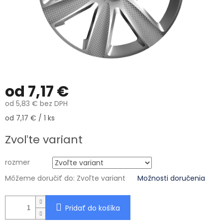
od
7,17 €
od
5,83 €
bez DPH
Jednotková cena:
od 7,17 € / 1 ks
Zvoľte variant
rozmer
Môžeme doručiť do:
Zvoľte variant
Možnosti doručenia
Pridať do košíka