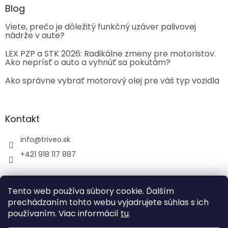
Blog
Viete, prečo je dôležitý funkčný uzáver palivovej
nádrže v aute?
LEX PZP a STK 2026: Radikálne zmeny pre motoristov.
Ako neprísť o auto a vyhnúť sa pokutám?
Ako správne vybrať motorový olej pre váš typ vozidla
Kontakt
info
@
triveo.sk
+421 918 117 887
Tento web používa súbory cookie. Ďalším
prechádzaním tohto webu vyjadrujete súhlas s ich
používaním. Viac informácií
tu
.
Vytvoril Shoptet