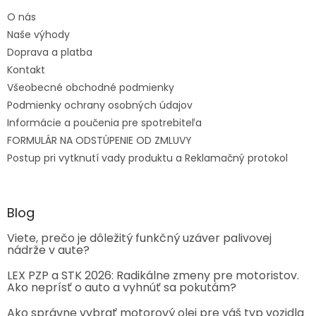
O nás
Naše výhody
Doprava a platba
Kontakt
Všeobecné obchodné podmienky
Podmienky ochrany osobných údajov
Informácie a poučenia pre spotrebiteľa
FORMULÁR NA ODSTÚPENIE OD ZMLUVY
Postup pri vytknutí vady produktu a Reklamačný protokol
Blog
Viete, prečo je dôležitý funkčný uzáver palivovej
nádrže v aute?
LEX PZP a STK 2026: Radikálne zmeny pre motoristov.
Ako neprísť o auto a vyhnúť sa pokutám?
Ako správne vybrať motorový olej pre váš typ vozidla