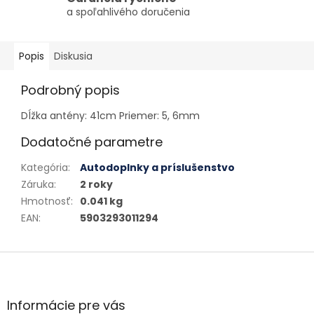
a spoľahlivého doručenia
Popis
Diskusia
Podrobný popis
Dĺžka antény: 41cm Priemer: 5, 6mm
Dodatočné parametre
Kategória
:
Autodoplnky a príslušenstvo
Záruka
:
2 roky
Hmotnosť
:
0.041 kg
EAN
:
5903293011294
Zápätie
Informácie pre vás