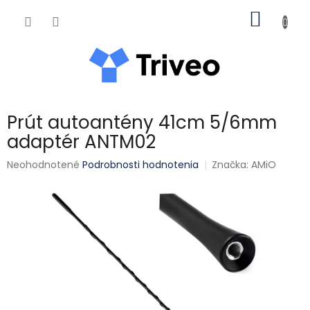
Prejsť na obsah
NÁKUP
Prút autoantény 41cm 5/6mm
adaptér ANTM02
Priemerné hodnotenie produktu je 0,0 z 5 hviezdičiek.
Neohodnotené
Podrobnosti hodnotenia
Značka:
AMiO