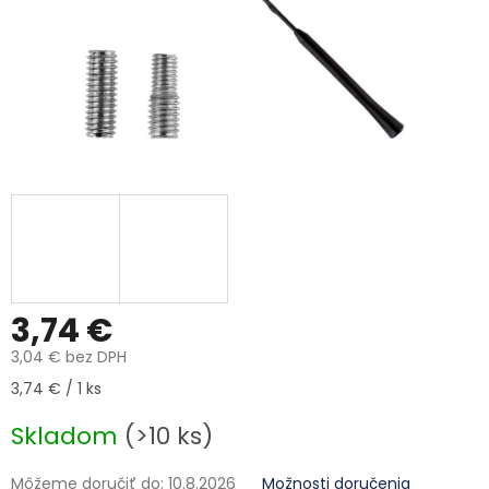
3,74 €
3,04 € bez DPH
Jednotková cena:
3,74 € / 1 ks
Skladom
(>10 ks)
Môžeme doručiť do:
10.8.2026
Možnosti doručenia