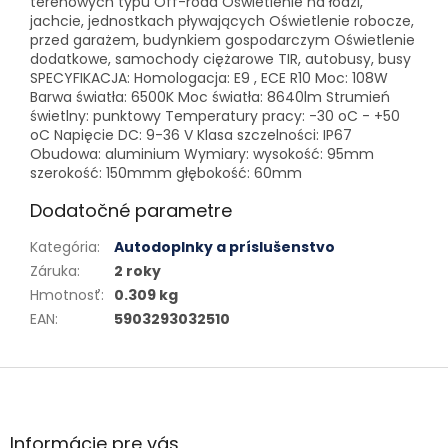
terenowych typu Off-road Oświetlenie na łodzi,
jachcie, jednostkach pływających Oświetlenie robocze,
przed garażem, budynkiem gospodarczym Oświetlenie
dodatkowe, samochody ciężarowe TIR, autobusy, busy
SPECYFIKACJA: Homologacja: E9 , ECE R10 Moc: 108W
Barwa światła: 6500K Moc światła: 8640lm Strumień
świetlny: punktowy Temperatury pracy: -30 oC - +50
oC Napięcie DC: 9-36 V Klasa szczelności: IP67
Obudowa: aluminium Wymiary: wysokość: 95mm
szerokość: 150mmm głębokość: 60mm
Dodatočné parametre
Kategória
:
Autodoplnky a príslušenstvo
Záruka
:
2 roky
Hmotnosť
:
0.309 kg
EAN
:
5903293032510
Zápätie
Informácie pre vás