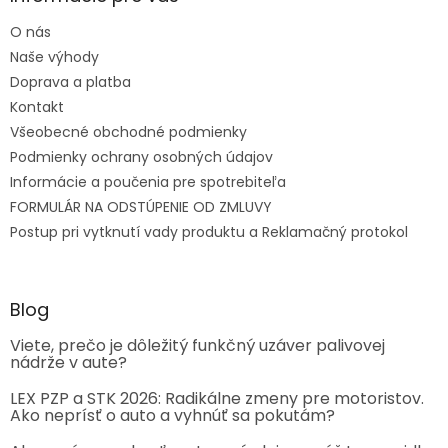
O nás
Naše výhody
Doprava a platba
Kontakt
Všeobecné obchodné podmienky
Podmienky ochrany osobných údajov
Informácie a poučenia pre spotrebiteľa
FORMULÁR NA ODSTÚPENIE OD ZMLUVY
Postup pri vytknutí vady produktu a Reklamačný protokol
Blog
Viete, prečo je dôležitý funkčný uzáver palivovej
nádrže v aute?
LEX PZP a STK 2026: Radikálne zmeny pre motoristov.
Ako neprísť o auto a vyhnúť sa pokutám?