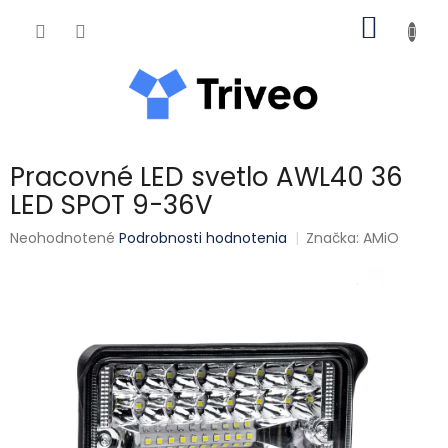
Prejsť na obsah
NÁKUP
Pracovné LED svetlo AWL40 36
LED SPOT 9-36V
Priemerné hodnotenie produktu je 0,0 z 5 hviezdičiek.
Neohodnotené
Podrobnosti hodnotenia
Značka:
AMiO