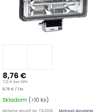
8,76 €
7,12 € bez DPH
Jednotková cena:
8,76 € / 1 ks
Skladom
(>10 ks)
Môžeme doručiť do:
7.8.2026
Možnosti doručenia