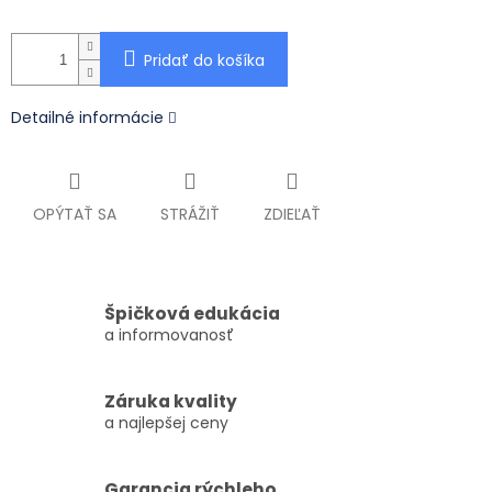
Pridať do košíka
Detailné informácie
OPÝTAŤ SA
STRÁŽIŤ
ZDIEĽAŤ
Špičková edukácia
a informovanosť
Záruka kvality
a najlepšej ceny
Garancia rýchleho