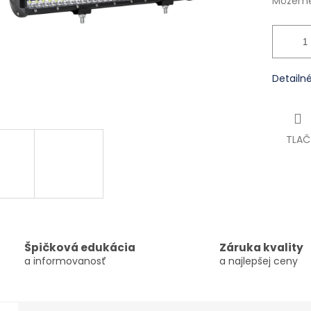
Môžeme 
Detailn
TLAČ
Špičková edukácia
Záruka kvality
a informovanosť
a najlepšej ceny