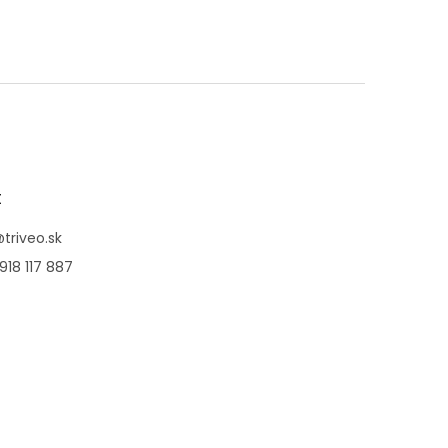
t
@
triveo.sk
918 117 887