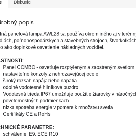
s
Diskusia
drobný popis
lná panelová lampa AWL28 sa používa okrem iného aj v terénn
dlách, poľnohospodárskych a stavebných strojoch, štvorkolkách
o ako doplnkové osvetlenie nákladných vozidiel.
STNOSTI:
Panel COMBO - osvetľuje rozptýleným a zaostreným svetlom
nastaviteľné konzoly z nehrdzavejúcej ocele
široký rozsah napájacieho napätia
odolné vodotesné hliníkové puzdro
Vodotesná trieda IP67 umožňuje použitie žiarovky v náročnýc
poveternostných podmienkach
nízka spotreba energie v pomere k množstvu svetla
Certifikáty CE a RoHs
CHNICKÉ PARAMETRE:
schválenie: E9, ECE R10