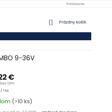
VŠEOBECNÉ OBCHODNÉ PODMIENKY
Prihlásenie
PODMIENKY OCHRANY
NÁKUPNÝ KOŠÍK
Prázdny košík
OMBO 9-36V
22 €
 bez DPH
ová cena:
/ 1 ks
adom
(>10 ks)