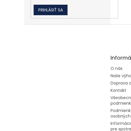
PRIHLÁSIŤ SA
Zápätie
Informá
O nás
Naše výh
Doprava a
Kontakt
Všeobecn
podmienk
Podmienk
osobných
Informáci
pre spotr