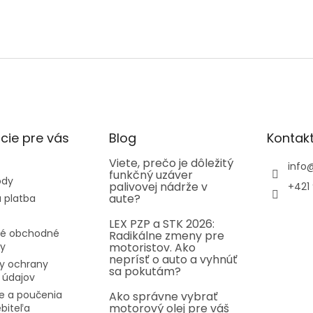
cie pre vás
Blog
Kontak
Viete, prečo je dôležitý
info
funkčný uzáver
ody
palivovej nádrže v
+421 
aute?
 platba
LEX PZP a STK 2026:
é obchodné
Radikálne zmeny pre
y
motoristov. Ako
neprísť o auto a vyhnúť
y ochrany
sa pokutám?
 údajov
e a poučenia
Ako správne vybrať
motorový olej pre váš
ebiteľa