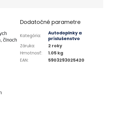
Dodatočné parametre
Autodoplnky a
ych
Kategória
:
príslušenstvo
, člnoch
Záruka
:
2 roky
Hmotnosť
:
1.05 kg
EAN
:
5903293025420
h