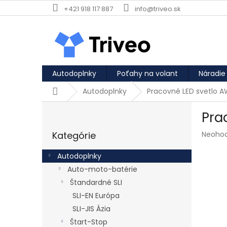
Prejsť na obsah
+421 918 117 887
info@triveo.sk
Autodoplnky
Poťahy na volant
Náradie
Domov
Autodoplnky
Pracovné LED svetlo 
Bočný panel
Pra
Preskočiť kategórie
Priemer
Kategórie
Neoho
Autodoplnky
Auto-moto-batérie
Štandardné SLI
SLI-EN Európa
SLI-JIS Ázia
Štart-Stop