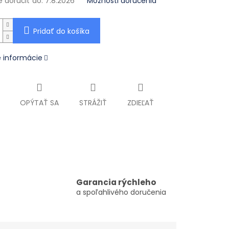
doručiť do:
7.8.2026
Možnosti doručenia
Pridať do košíka
é informácie
OPÝTAŤ SA
STRÁŽIŤ
ZDIEĽAŤ
Garancia rýchleho
a spoľahlivého doručenia