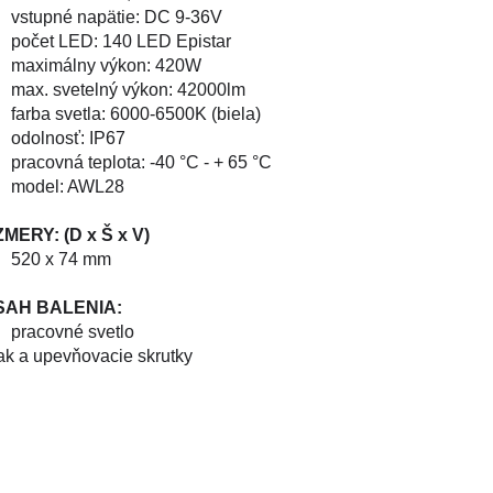
vstupné napätie: DC 9-36V
počet LED: 140 LED Epistar
maximálny výkon: 420W
max. svetelný výkon: 42000lm
farba svetla: 6000-6500K (biela)
odolnosť: IP67
pracovná teplota: -40 °C - + 65 °C
model: AWL28
MERY: (D x Š x V)
520 x 74 mm
SAH BALENIA:
pracovné svetlo
ak a upevňovacie skrutky