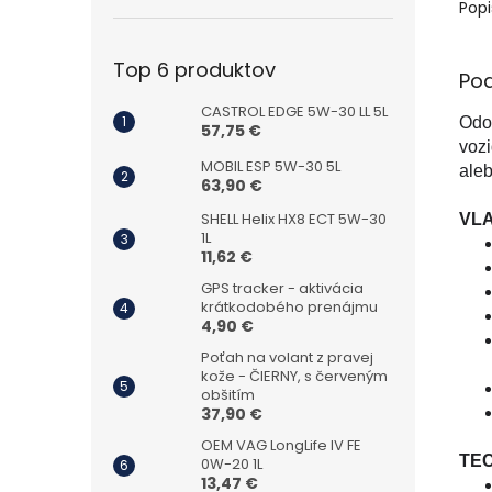
Popi
Top 6 produktov
Po
CASTROL EDGE 5W-30 LL 5L
Odo
57,75 €
vozi
MOBIL ESP 5W-30 5L
aleb
63,90 €
SHELL Helix HX8 ECT 5W-30
VLA
1L
11,62 €
GPS tracker - aktivácia
krátkodobého prenájmu
4,90 €
Poťah na volant z pravej
kože - ČIERNY, s červeným
obšitím
37,90 €
OEM VAG LongLife IV FE
TE
0W-20 1L
13,47 €