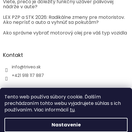
Viete, prečo je dôležitý funkčný uzáver palivovej
nádrže v aute?
LEX PZP a STK 2026: Radikálne zmeny pre motoristov.
Ako neprísť o auto a vyhnúť sa pokutám?
Ako správne vybrať motorový olej pre váš typ vozidla
Kontakt
info
@
triveo.sk
+421 918 117 887
Tento web používa súbory cookie. Ďalším
prechádzaním tohto webu vyjadrujete súhlas s ich
používaním. Viac informácií
tu
.
Vytvoril Shoptet
Nastavenie
Copyright 2026
TRIVEO spol. s r.o.
. Všetky práva