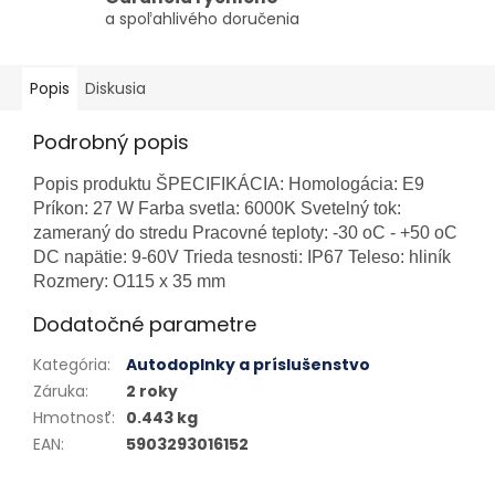
a spoľahlivého doručenia
Popis
Diskusia
Podrobný popis
Popis produktu ŠPECIFIKÁCIA: Homologácia: E9
Príkon: 27 W Farba svetla: 6000K Svetelný tok:
zameraný do stredu Pracovné teploty: -30 oC - +50 oC
DC napätie: 9-60V Trieda tesnosti: IP67 Teleso: hliník
Rozmery: O115 x 35 mm
Dodatočné parametre
Kategória
:
Autodoplnky a príslušenstvo
Záruka
:
2 roky
Hmotnosť
:
0.443 kg
EAN
:
5903293016152