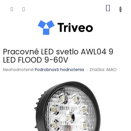
Prejsť na obsah
NÁKUP
Pracovné LED svetlo AWL04 9
LED FLOOD 9-60V
Priemerné hodnotenie produktu je 0,0 z 5 hviezdičiek.
Neohodnotené
Podrobnosti hodnotenia
Značka:
AMiO