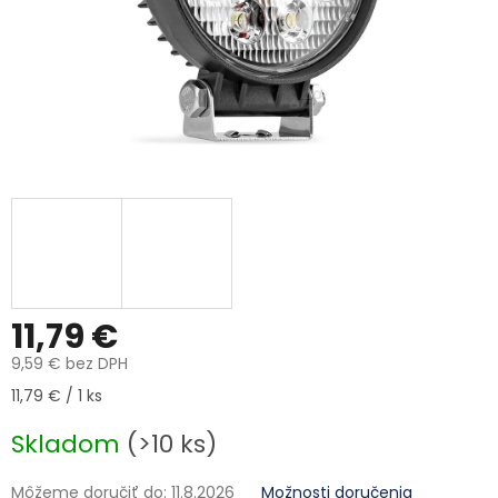
11,79 €
9,59 € bez DPH
Jednotková cena:
11,79 € / 1 ks
Skladom
(>10 ks)
Môžeme doručiť do:
11.8.2026
Možnosti doručenia