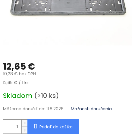
12,65 €
10,28 € bez DPH
Jednotková cena:
12,65 € / 1 ks
Skladom
(>10 ks)
Môžeme doručiť do:
11.8.2026
Možnosti doručenia
Pridať do košíka