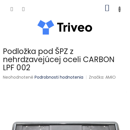
Prejsť na obsah
NÁKUP
Podložka pod ŠPZ z
nehrdzavejúcej oceli CARBON
LPF 002
Priemerné hodnotenie produktu je 0,0 z 5 hviezdičiek.
Neohodnotené
Podrobnosti hodnotenia
Značka:
AMiO