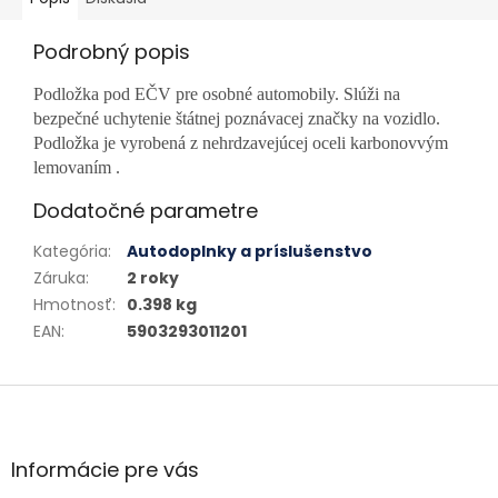
Podrobný popis
Podložka pod EČV pre osobné automobily. Slúži na
bezpečné uchytenie štátnej poznávacej značky na vozidlo.
Podložka je vyrobená z nehrdzavejúcej oceli karbonovvým
lemovaním .
Dodatočné parametre
Kategória
:
Autodoplnky a príslušenstvo
Záruka
:
2 roky
Hmotnosť
:
0.398 kg
EAN
:
5903293011201
Zápätie
Informácie pre vás