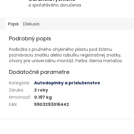
a spoľahlivého doručenia
Popis
Diskusia
Podrobný popis
Podložka s pružného ohybného plastu pod štátnu
poznávaciu značku alebo tabuľku registračnej značky,
otvory pre univerzálnu montáž. Farba: čierna metalíza
Dodatočné parametre
Kategória
:
Autodoplnky a príslušenstvo
Záruka
:
2 roky
Hmotnosť
:
0.197 kg
EAN
:
5903293016442
Zápätie