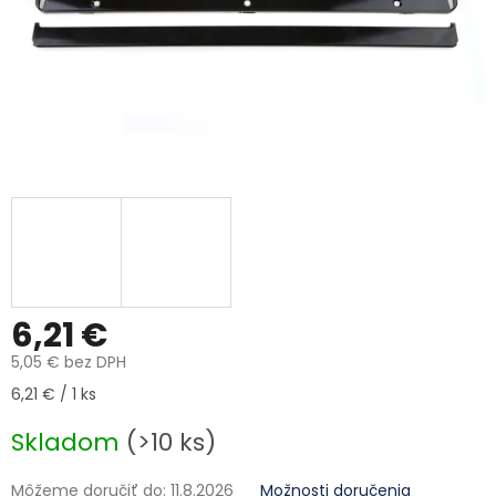
6,21 €
5,05 € bez DPH
Jednotková cena:
6,21 € / 1 ks
Skladom
(>10 ks)
Môžeme doručiť do:
11.8.2026
Možnosti doručenia