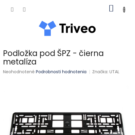
Prejsť na obsah
NÁKUP
Podložka pod ŠPZ - čierna
metalíza
Priemerné hodnotenie produktu je 0,0 z 5 hviezdičiek.
Neohodnotené
Podrobnosti hodnotenia
Značka:
UTAL