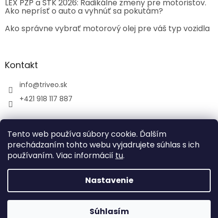
LEX PZP a STK 2026: Radikálne zmeny pre motoristov.
Ako neprísť o auto a vyhnúť sa pokutám?
Ako správne vybrať motorový olej pre váš typ vozidla
Kontakt
info
@
triveo.sk
+421 918 117 887
Tento web používa súbory cookie. Ďalším
prechádzaním tohto webu vyjadrujete súhlas s ich
používaním. Viac informácií
tu
.
Vytvoril Shoptet
Nastavenie
Copyright 2026
TRIVEO spol. s r.o.
. Všetky práva
vyhradené.
Súhlasím
Tvoríme funkčné e-shopy