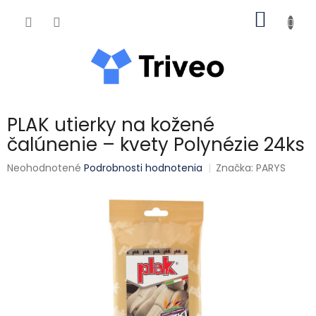
Prejsť na obsah
NÁKUP
PLAK utierky na kožené
čalúnenie – kvety Polynézie 24ks
Priemerné hodnotenie produktu je 0,0 z 5 hviezdičiek.
Neohodnotené
Podrobnosti hodnotenia
Značka:
PARYS