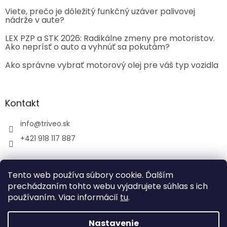
Viete, prečo je dôležitý funkčný uzáver palivovej
nádrže v aute?
LEX PZP a STK 2026: Radikálne zmeny pre motoristov.
Ako neprísť o auto a vyhnúť sa pokutám?
Ako správne vybrať motorový olej pre váš typ vozidla
Kontakt
info
@
triveo.sk
+421 918 117 887
Tento web používa súbory cookie. Ďalším
prechádzaním tohto webu vyjadrujete súhlas s ich
používaním. Viac informácií
tu
.
Vytvoril Shoptet
Nastavenie