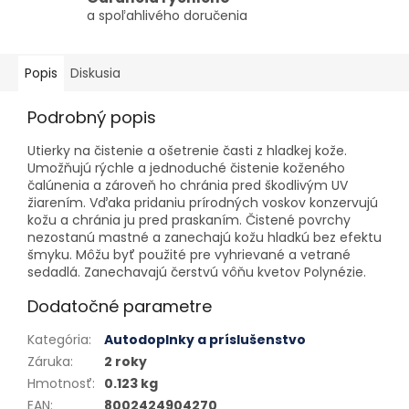
a spoľahlivého doručenia
Popis
Diskusia
Podrobný popis
Utierky na čistenie a ošetrenie časti z hladkej kože.
Umožňujú rýchle a jednoduché čistenie koženého
čalúnenia a zároveň ho chránia pred škodlivým UV
žiarením. Vďaka pridaniu prírodných voskov konzervujú
kožu a chránia ju pred praskaním. Čistené povrchy
nezostanú mastné a zanechajú kožu hladkú bez efektu
šmyku. Môžu byť použité pre vyhrievané a vetrané
sedadlá. Zanechavajú čerstvú vôňu kvetov Polynézie.
Dodatočné parametre
Kategória
:
Autodoplnky a príslušenstvo
Záruka
:
2 roky
Hmotnosť
:
0.123 kg
EAN
:
8002424904270