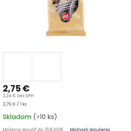
2,75 €
2,24 € bez DPH
Jednotková cena:
2,75 € / 1 ks
Skladom
(>10 ks)
Môžeme doručiť do:
10.8.2026
Možnosti doručenia