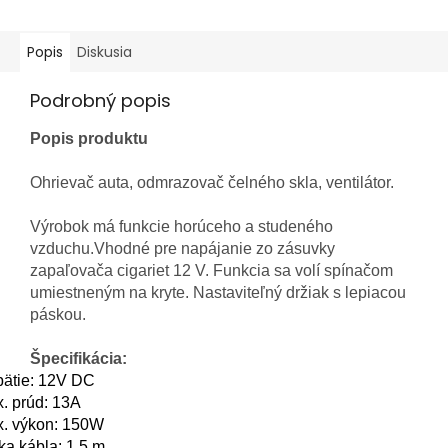
Popis
Diskusia
Podrobný popis
Popis produktu
Ohrievač auta, odmrazovač čelného skla, ventilátor.
Výrobok má funkcie horúceho a studeného
vzduchu.Vhodné pre napájanie zo zásuvky
zapaľovača cigariet 12 V. Funkcia sa volí spínačom
umiestneným na kryte. Nastaviteľný držiak s lepiacou
páskou.
Špecifikácia:
ätie: 12V DC
. prúd: 13A
. výkon: 150W
ka kábla: 1,5 m