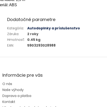
eriál: ABS
Dodatočné parametre
Kategória
:
Autodoplnky a príslušenstvo
Záruka
:
2 roky
Hmotnosť
:
0.45 kg
EAN
:
5903293028988
Zápätie
Informácie pre vás
O nás
Naše výhody
Doprava a platba
Kontakt