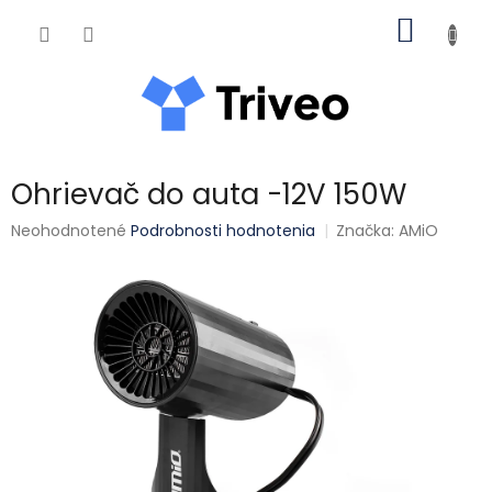
Prejsť na obsah
NÁKUP
Ohrievač do auta -12V 150W
Priemerné hodnotenie produktu je 0,0 z 5 hviezdičiek.
Neohodnotené
Podrobnosti hodnotenia
Značka:
AMiO