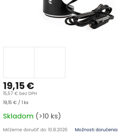
19,15 €
15,57 € bez DPH
Jednotková cena:
19,15 € / 1 ks
Skladom
(>10 ks)
Môžeme doručiť do:
10.8.2026
Možnosti doručenia