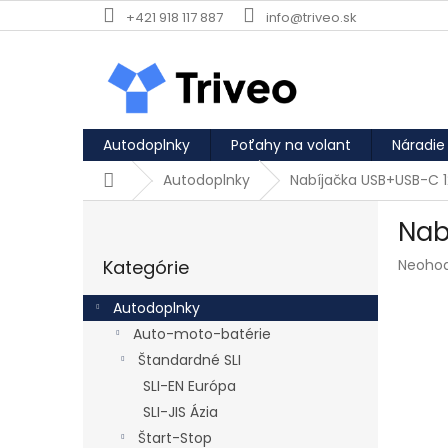
Prejsť na obsah
+421 918 117 887
info@triveo.sk
Autodoplnky
Poťahy na volant
Náradie
Domov
Autodoplnky
Nabíjačka USB+USB-C
Bočný panel
Nab
Preskočiť kategórie
Priemer
Kategórie
Neoho
Autodoplnky
Auto-moto-batérie
Štandardné SLI
SLI-EN Európa
SLI-JIS Ázia
Štart-Stop