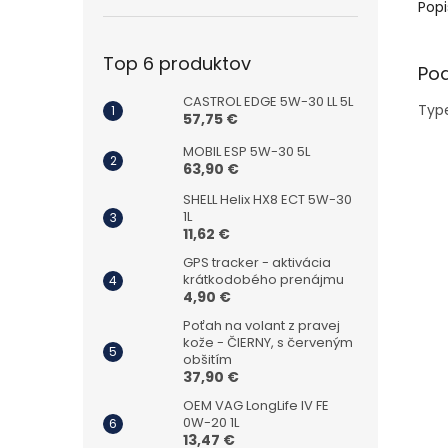
Popi
Top 6 produktov
Po
CASTROL EDGE 5W-30 LL 5L
Type
57,75 €
MOBIL ESP 5W-30 5L
63,90 €
SHELL Helix HX8 ECT 5W-30
1L
11,62 €
GPS tracker - aktivácia
krátkodobého prenájmu
4,90 €
Poťah na volant z pravej
kože - ČIERNY, s červeným
obšitím
37,90 €
OEM VAG LongLife IV FE
0W-20 1L
13,47 €