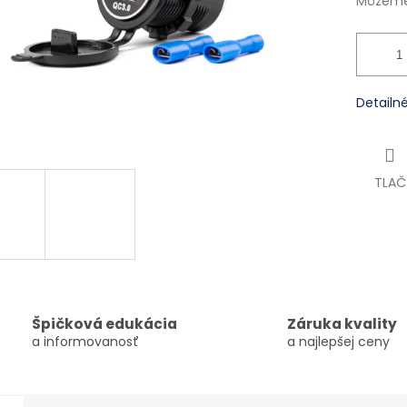
Môžeme 
Detailn
TLAČ
Špičková edukácia
Záruka kvality
a informovanosť
a najlepšej ceny