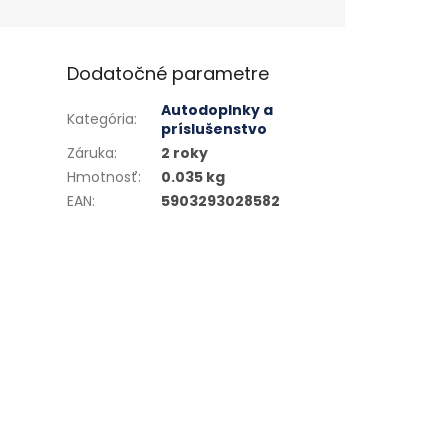
Dodatočné parametre
Autodoplnky a
Kategória
:
príslušenstvo
Záruka
:
2 roky
Hmotnosť
:
0.035 kg
EAN
:
5903293028582