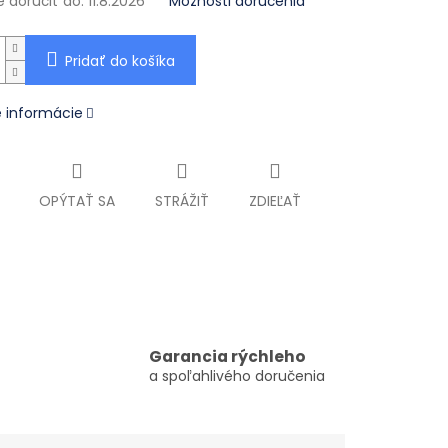
doručiť do:
11.8.2026
Možnosti doručenia
Pridať do košíka
é informácie
OPÝTAŤ SA
STRÁŽIŤ
ZDIEĽAŤ
Garancia rýchleho
a spoľahlivého doručenia