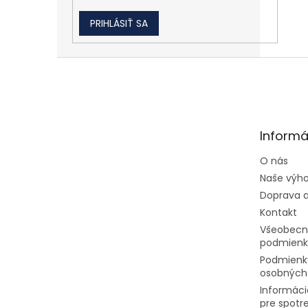
PRIHLÁSIŤ SA
Zápätie
Informá
O nás
Naše výh
Doprava a
Kontakt
Všeobecn
podmienk
Podmienk
osobných
Informáci
pre spotr