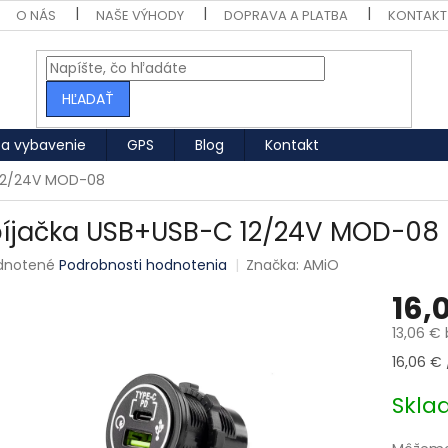
O NÁS
NAŠE VÝHODY
DOPRAVA A PLATBA
KONTAKT
HĽADAŤ
 a vybavenie
GPS
Blog
Kontakt
 12/24V MOD-08
íjačka USB+USB-C 12/24V MOD-08
né hodnotenie produktu je 0,0 z 5 hviezdičiek.
dnotené
Podrobnosti hodnotenia
Značka:
AMiO
16,
13,06 €
Jednotk
16,06 € /
Skl