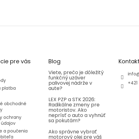
cie pre vás
Blog
Kontak
Viete, prečo je dôležitý
info
funkčný uzáver
ody
palivovej nádrže v
+421 
aute?
 platba
LEX PZP a STK 2026:
é obchodné
Radikálne zmeny pre
y
motoristov. Ako
neprísť o auto a vyhnúť
y ochrany
sa pokutám?
 údajov
e a poučenia
Ako správne vybrať
motorový olej pre váš
ebiteľa