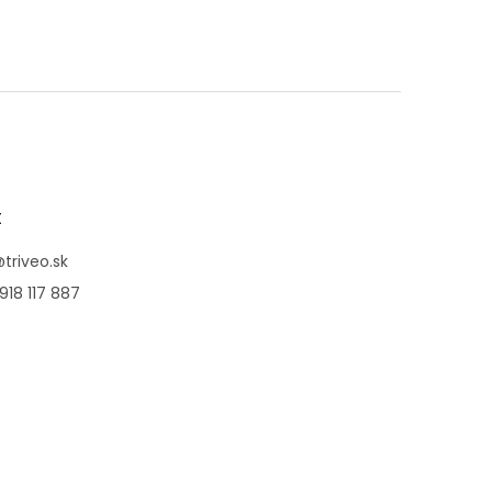
t
@
triveo.sk
918 117 887