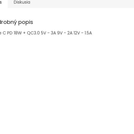
s
Diskusia
drobný popis
 C PD 18W + QC3.0 5V - 3A 9V - 2A 12V - 1.5A