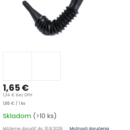
1,65 €
1,34 € bez DPH
Jednotková cena:
1,65 € / 1 ks
Skladom
(>10 ks)
Môžeme doručiť do:
10.8.2026
Možnosti doručenia