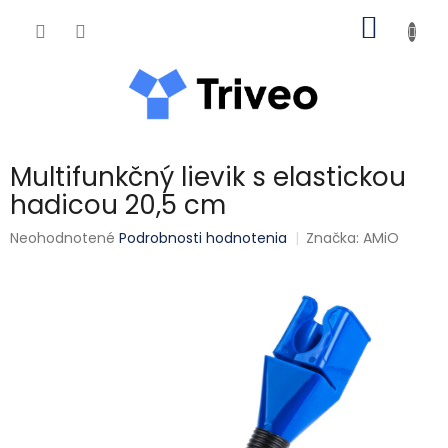
Prejsť na obsah
NÁKUP
Multifunkčný lievik s elastickou
hadicou 20,5 cm
Priemerné hodnotenie produktu je 0,0 z 5 hviezdičiek.
Neohodnotené
Podrobnosti hodnotenia
Značka:
AMiO