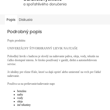
a spoľahlivého doručenia
Popis
Diskusia
Podrobný popis
Popis produktu
UNIVERZÁLNY ŠTVORHRANNÝ LIEVIK NA FĽAŠE
Pohodlný lievik s hadicou je skvelý na nalievanie paliva, oleja, vody, tekutín na
ťažko dostupné miesta. Je široko používaný v garáži, dielni a automobilovom
servise.
Je ideálny pre rôzne fľaše, ktoré sa dajú oprieť alebo umiestniť na vrch pre ľahké
nalievanie.
Používa sa na prelievanie/nalievanie napr.
benzínu
nafty
vody
oleja
iné tekutiny