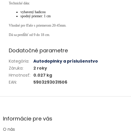
Technické dáta:
vybavený hadicou
spodný priemer: 1 cm
Vhodné pre fľaše s priemerom 20-45mm.
Dá sa predĺžiť od 9 do 18 cm.
Dodatočné parametre
Kategória
:
Autodoplnky a príslušenstvo
Záruka
:
2 roky
Hmotnosť
:
0.027 kg
EAN
:
5903293031506
Zápätie
Informácie pre vás
O nás