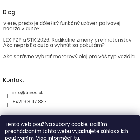
Blog
Viete, prečo je dôležitý funkčný uzáver palivovej
nádrže v aute?
LEX PZP a STK 2026: Radikálne zmeny pre motoristov.
Ako neprísť o auto a vyhnúť sa pokutám?
Ako správne vybrať motorový olej pre váš typ vozidla
Kontakt
info
@
triveo.sk
+421 918 117 887
Tento web používa súbory cookie. Ďalším
prechádzaním tohto webu vyjadrujete súhlas s ich
používaním. Viac informácií
tu
.
Vytvoril Shoptet