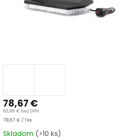
78,67 €
63,96 € bez DPH
Jednotková cena:
78,67 € / 1 ks
Skladom
(>10 ks)