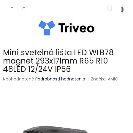
Prejsť na obsah
NÁKUP
Mini svetelná lišta LED WLB78
magnet 293x171mm R65 R10
48LED 12/24V IP56
Priemerné hodnotenie produktu je 0,0 z 5 hviezdičiek.
Neohodnotené
Podrobnosti hodnotenia
Značka:
AMiO