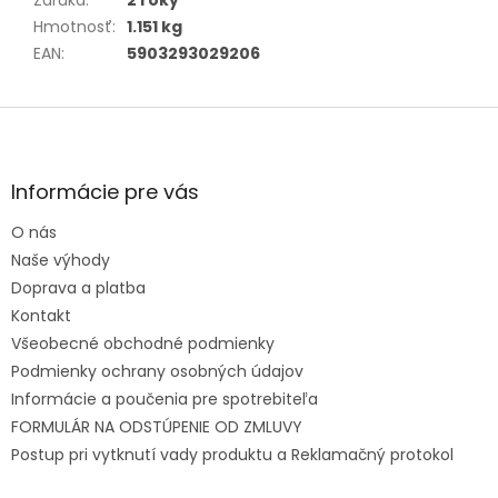
Záruka
:
2 roky
Hmotnosť
:
1.151 kg
EAN
:
5903293029206
Zápätie
Informácie pre vás
O nás
Naše výhody
Doprava a platba
Kontakt
Všeobecné obchodné podmienky
Podmienky ochrany osobných údajov
Informácie a poučenia pre spotrebiteľa
FORMULÁR NA ODSTÚPENIE OD ZMLUVY
Postup pri vytknutí vady produktu a Reklamačný protokol