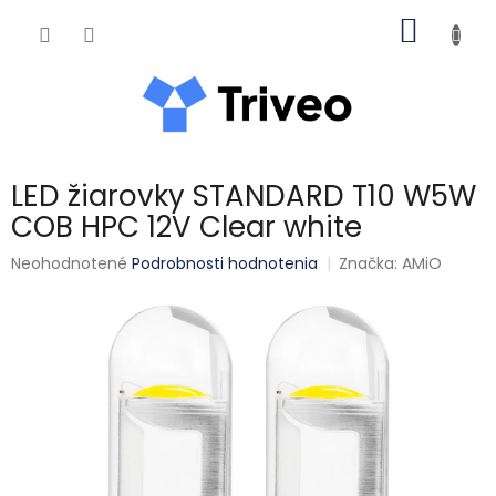
Prejsť na obsah
NÁKUP
LED žiarovky STANDARD T10 W5W
COB HPC 12V Clear white
Priemerné hodnotenie produktu je 0,0 z 5 hviezdičiek.
Neohodnotené
Podrobnosti hodnotenia
Značka:
AMiO