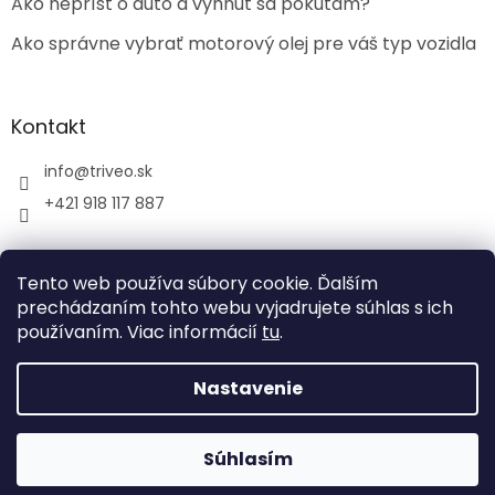
Ako neprísť o auto a vyhnúť sa pokutám?
Ako správne vybrať motorový olej pre váš typ vozidla
Kontakt
info
@
triveo.sk
+421 918 117 887
Tento web používa súbory cookie. Ďalším
prechádzaním tohto webu vyjadrujete súhlas s ich
používaním. Viac informácií
tu
.
Vytvoril Shoptet
Nastavenie
Copyright 2026
TRIVEO spol. s r.o.
. Všetky práva
vyhradené.
Súhlasím
Tvoríme funkčné e-shopy