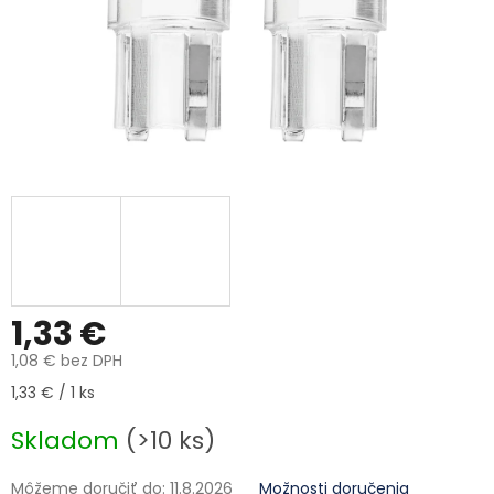
1,33 €
1,08 € bez DPH
Jednotková cena:
1,33 € / 1 ks
Skladom
(>10 ks)
Môžeme doručiť do:
11.8.2026
Možnosti doručenia