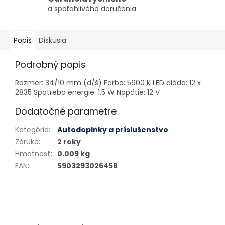
a spoľahlivého doručenia
Popis
Diskusia
Podrobný popis
Rozmer: 34/10 mm (d/š) Farba: 5600 K LED dióda: 12 x
2835 Spotreba energie: 1,5 W Napätie: 12 V
Dodatočné parametre
Kategória
:
Autodoplnky a príslušenstvo
Záruka
:
2 roky
Hmotnosť
:
0.009 kg
EAN
:
5903293026458
Zápätie