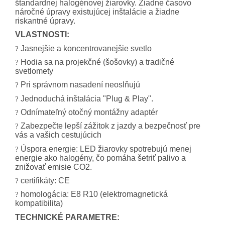
štandardnej halogénovej žiarovky. Žiadne časovo
náročné úpravy existujúcej inštalácie a žiadne
riskantné úpravy.
VLASTNOSTI:
Jasnejšie a koncentrovanejšie svetlo
?
Hodia sa na projekčné (šošovky) a tradičné
?
svetlomety
Pri správnom nasadení neoslňujú
?
Jednoduchá inštalácia "Plug & Play".
?
Odnímateľný otočný montážny adaptér
?
Zabezpečte lepší zážitok z jazdy a bezpečnosť pre
?
vás a vašich cestujúcich
Úspora energie: LED žiarovky spotrebujú menej
?
energie ako halogény, čo pomáha šetriť palivo a
znižovať emisie CO2.
certifikáty: CE
?
homologácia: E8 R10 (elektromagnetická
?
kompatibilita)
TECHNICKÉ PARAMETRE: