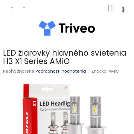
Prejsť na obsah
NÁKUP
LED žiarovky hlavného svietenia
H3 X1 Series AMiO
Priemerné hodnotenie produktu je 0,0 z 5 hviezdičiek.
Neohodnotené
Podrobnosti hodnotenia
Značka:
AMiO