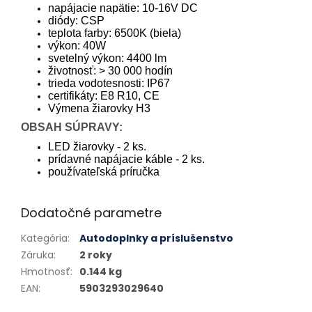
napájacie napätie: 10-16V DC
diódy: CSP
teplota farby: 6500K (biela)
výkon: 40W
svetelný výkon: 4400 lm
životnosť: > 30 000 hodín
trieda vodotesnosti: IP67
certifikáty: E8 R10, CE
Výmena žiarovky H3
OBSAH SÚPRAVY:
LED žiarovky - 2 ks.
prídavné napájacie káble - 2 ks.
používateľská príručka
Dodatočné parametre
Kategória
:
Autodoplnky a príslušenstvo
Záruka
:
2 roky
Hmotnosť
:
0.144 kg
EAN
:
5903293029640