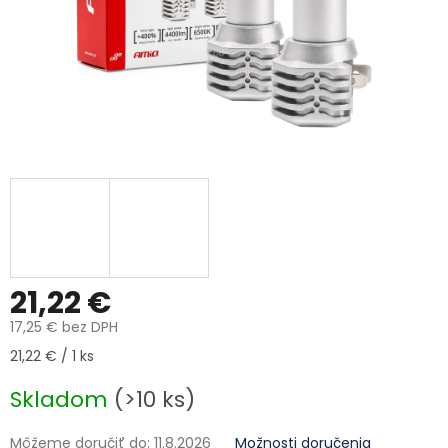
21,22 €
17,25 € bez DPH
Jednotková cena:
21,22 € / 1 ks
Skladom
(>10 ks)
Môžeme doručiť do:
11.8.2026
Možnosti doručenia