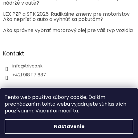
nádrže v aute?
LEX PZP a STK 2026: Radikálne zmeny pre motoristov.
Ako neprísť o auto a vyhnúť sa pokutám?
Ako správne vybrať motorový olej pre váš typ vozidla
Kontakt
info
@
triveo.sk
+421 918 117 887
Tento web používa súbory cookie. Ďalším
prechádzaním tohto webu vyjadrujete súhlas s ich
používaním. Viac informácií
tu
.
Vytvoril Shoptet
Nastavenie
Copyright 2026
TRIVEO spol. s r.o.
. Všetky práva
vyhradené.