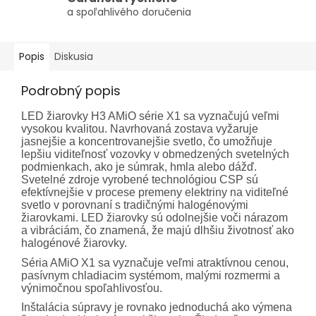
a spoľahlivého doručenia
Popis
Diskusia
Podrobný popis
LED žiarovky H3 AMiO série X1 sa vyznačujú veľmi
vysokou kvalitou. Navrhovaná zostava vyžaruje
jasnejšie a koncentrovanejšie svetlo, čo umožňuje
lepšiu viditeľnosť vozovky v obmedzených svetelných
podmienkach, ako je súmrak, hmla alebo dážď.
Svetelné zdroje vyrobené technológiou CSP sú
efektívnejšie v procese premeny elektriny na viditeľné
svetlo v porovnaní s tradičnými halogénovými
žiarovkami. LED žiarovky sú odolnejšie voči nárazom
a vibráciám, čo znamená, že majú dlhšiu životnosť ako
halogénové žiarovky.
Séria AMiO X1 sa vyznačuje veľmi atraktívnou cenou,
pasívnym chladiacim systémom, malými rozmermi a
výnimočnou spoľahlivosťou.
Inštalácia súpravy je rovnako jednoduchá ako výmena