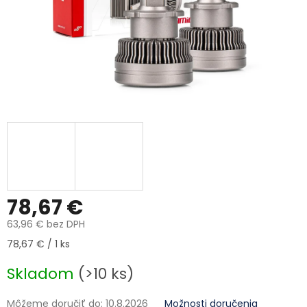
78,67 €
63,96 € bez DPH
Jednotková cena:
78,67 € / 1 ks
Skladom
(>10 ks)
Môžeme doručiť do:
10.8.2026
Možnosti doručenia