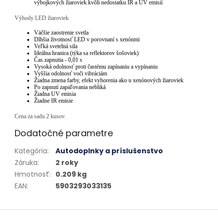
výbojkových žiaroviek kvôli nedostatku IR a UV emisií
Výhody LED žiaroviek
Väčšie zaostrenie svetla
Dlhšia životnosť LED v porovnaní s xenónmi
Veľká svetelná sila
Ideálna hranica (týka sa reflektorov šošoviek)
Čas zapnutia - 0,01 s
Vysoká odolnosť proti častému zapínaniu a vypínaniu
Vyššia odolnosť voči vibráciám
Žiadna zmena farby, efekt vyhorenia ako u xenónových žiaroviek
Po zapnutí zapaľovania nebliká
Žiadna UV emisia
Žiadne IR emisie
Cena za sadu 2 kusov.
Dodatočné parametre
Kategória
:
Autodoplnky a príslušenstvo
Záruka
:
2 roky
Hmotnosť
:
0.209 kg
EAN
:
5903293033135
Zápätie