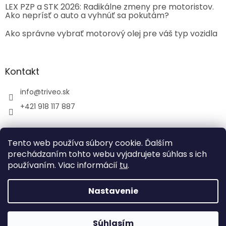
LEX PZP a STK 2026: Radikálne zmeny pre motoristov.
Ako neprísť o auto a vyhnúť sa pokutám?
Ako správne vybrať motorový olej pre váš typ vozidla
Kontakt
info
@
triveo.sk
+421 918 117 887
Tento web používa súbory cookie. Ďalším
prechádzaním tohto webu vyjadrujete súhlas s ich
používaním. Viac informácií
tu
.
Vytvoril Shoptet
Nastavenie
Copyright 2026
TRIVEO spol. s r.o.
. Všetky práva
vyhradené.
Súhlasím