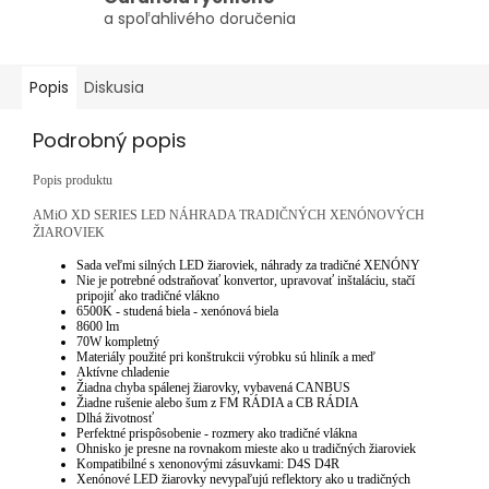
a spoľahlivého doručenia
Popis
Diskusia
Podrobný popis
Popis produktu
AMiO XD SERIES LED NÁHRADA TRADIČNÝCH XENÓNOVÝCH
ŽIAROVIEK
Sada veľmi silných LED žiaroviek, náhrady za tradičné XENÓNY
Nie je potrebné odstraňovať konvertor, upravovať inštaláciu, stačí
pripojiť ako tradičné vlákno
6500K - studená biela - xenónová biela
8600 lm
70W kompletný
Materiály použité pri konštrukcii výrobku sú hliník a meď
Aktívne chladenie
Žiadna chyba spálenej žiarovky, vybavená CANBUS
Žiadne rušenie alebo šum z FM RÁDIA a CB RÁDIA
Dlhá životnosť
Perfektné prispôsobenie - rozmery ako tradičné vlákna
Ohnisko je presne na rovnakom mieste ako u tradičných žiaroviek
Kompatibilné s xenonovými zásuvkami: D4S D4R
Xenónové LED žiarovky nevypaľujú reflektory ako u tradičných