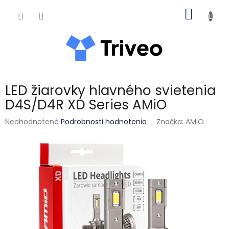
Prejsť na obsah
NÁKUP
LED žiarovky hlavného svietenia
D4S/D4R XD Series AMiO
Priemerné hodnotenie produktu je 0,0 z 5 hviezdičiek.
Neohodnotené
Podrobnosti hodnotenia
Značka:
AMiO