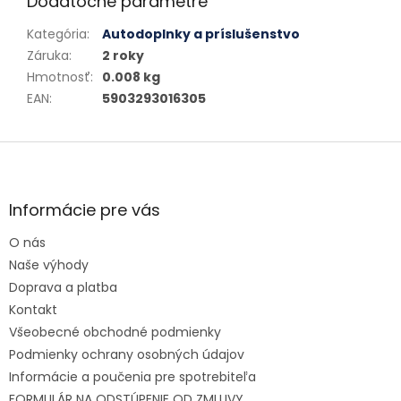
Dodatočné parametre
Kategória
:
Autodoplnky a príslušenstvo
Záruka
:
2 roky
Hmotnosť
:
0.008 kg
EAN
:
5903293016305
Zápätie
Informácie pre vás
O nás
Naše výhody
Doprava a platba
Kontakt
Všeobecné obchodné podmienky
Podmienky ochrany osobných údajov
Informácie a poučenia pre spotrebiteľa
FORMULÁR NA ODSTÚPENIE OD ZMLUVY