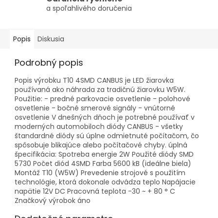
a spoľahlivého doručenia
Popis
Diskusia
Podrobný popis
Popis výrobku T10 4SMD CANBUS je LED žiarovka
používaná ako náhrada za tradičnú žiarovku W5W.
Použitie: - predné parkovacie osvetlenie - polohové
osvetlenie - bočné smerové signály - vnútorné
osvetlenie V dnešných dňoch je potrebné používať v
moderných automobiloch diódy CANBUS - všetky
štandardné diódy sú úplne odmietnuté počítačom, čo
spôsobuje blikajúce alebo počítačové chyby. úplná
špecifikácia: Spotreba energie 2W Použité diódy SMD
5730 Počet diód 4SMD Farba 5600 kB (ideálne biela)
Montáž T10 (W5W) Prevedenie strojové s použitím
technológie, ktorá dokonale odvádza teplo Napájacie
napätie 12V DC Pracovná teplota -30 ~ + 80 ° C
Značkový výrobok áno