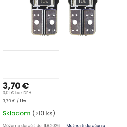
3,70 €
3,01 € bez DPH
Jednotková cena:
3,70 € / 1 ks
Skladom
(>10 ks)
Môžeme doručiť do:
11.8.2026
Možnosti doručenia