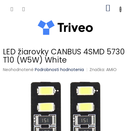
Prejsť na obsah
NÁKUP
LED žiarovky CANBUS 4SMD 5730
T10 (W5W) White
Priemerné hodnotenie produktu je 0,0 z 5 hviezdičiek.
Neohodnotené
Podrobnosti hodnotenia
Značka:
AMiO