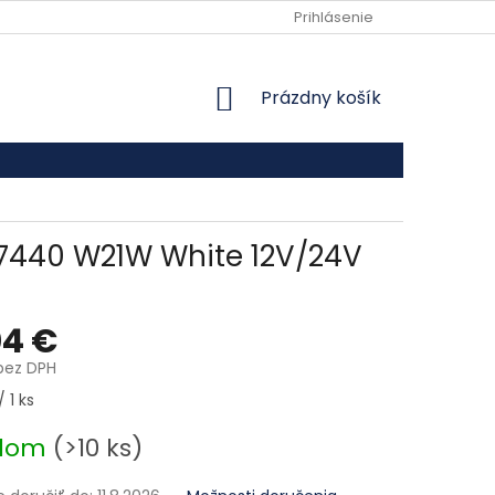
VŠEOBECNÉ OBCHODNÉ PODMIENKY
Prihlásenie
PODMIENKY OCHRANY
NÁKUPNÝ KOŠÍK
Prázdny košík
 7440 W21W White 12V/24V
04 €
 bez DPH
ová cena:
 1 ks
adom
(>10 ks)