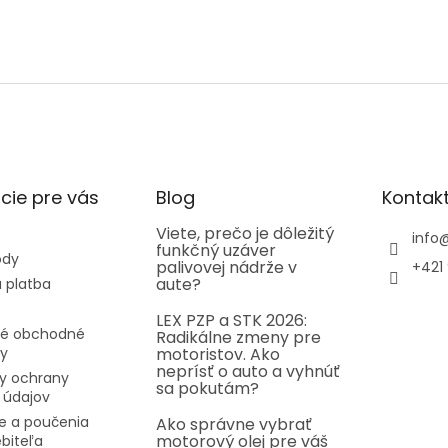
cie pre vás
Blog
Kontak
Viete, prečo je dôležitý
info
funkčný uzáver
ody
palivovej nádrže v
+421 
aute?
 platba
LEX PZP a STK 2026:
é obchodné
Radikálne zmeny pre
y
motoristov. Ako
neprísť o auto a vyhnúť
y ochrany
sa pokutám?
 údajov
e a poučenia
Ako správne vybrať
motorový olej pre váš
ebiteľa