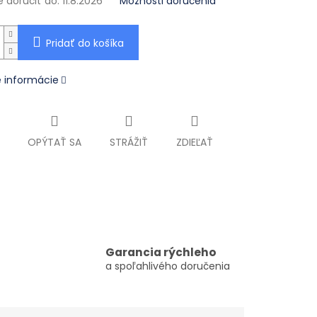
doručiť do:
11.8.2026
Možnosti doručenia
Pridať do košíka
é informácie
OPÝTAŤ SA
STRÁŽIŤ
ZDIEĽAŤ
Garancia rýchleho
a spoľahlivého doručenia