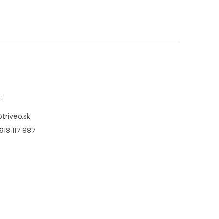
t
@
triveo.sk
918 117 887