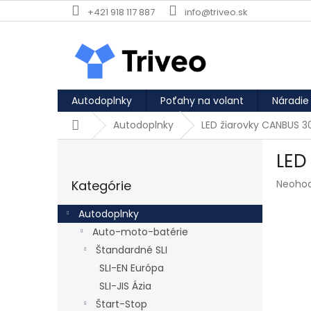
Prejsť na obsah
+421 918 117 887
info@triveo.sk
Autodoplnky
Poťahy na volant
Náradie
Domov
Autodoplnky
LED žiarovky CANBUS 
Bočný panel
LED
Preskočiť kategórie
Priemer
Kategórie
Neoho
Autodoplnky
Auto-moto-batérie
Štandardné SLI
SLI-EN Európa
SLI-JIS Ázia
Štart-Stop