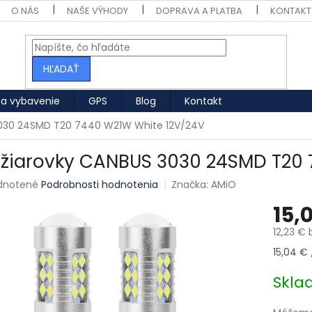
O NÁS
NAŠE VÝHODY
DOPRAVA A PLATBA
KONTAKT
HĽADAŤ
 a vybavenie
GPS
Blog
Kontakt
3030 24SMD T20 7440 W21W White 12V/24V
 žiarovky CANBUS 3030 24SMD T20
né hodnotenie produktu je 0,0 z 5 hviezdičiek.
dnotené
Podrobnosti hodnotenia
Značka:
AMiO
15,
12,23 €
Jednotk
15,04 € /
Skl