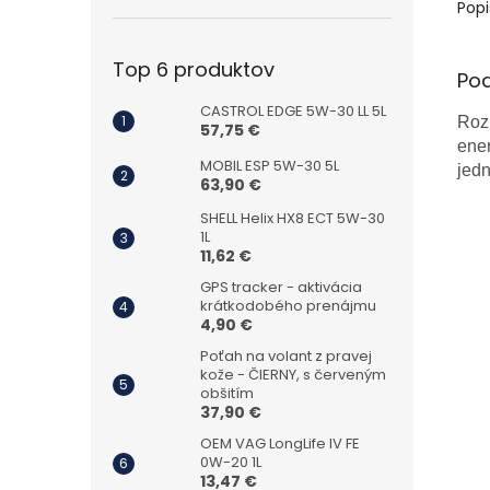
Popi
Top 6 produktov
Po
CASTROL EDGE 5W-30 LL 5L
Rozm
57,75 €
ene
MOBIL ESP 5W-30 5L
jed
63,90 €
SHELL Helix HX8 ECT 5W-30
1L
11,62 €
GPS tracker - aktivácia
krátkodobého prenájmu
4,90 €
Poťah na volant z pravej
kože - ČIERNY, s červeným
obšitím
37,90 €
OEM VAG LongLife IV FE
0W-20 1L
13,47 €