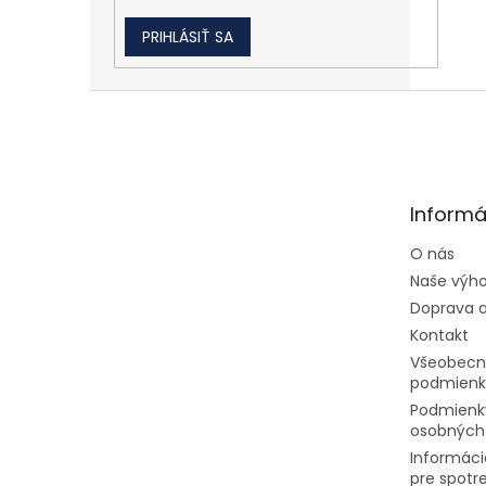
PRIHLÁSIŤ SA
Zápätie
Informá
O nás
Naše výh
Doprava a
Kontakt
Všeobecn
podmienk
Podmienk
osobných
Informáci
pre spotr