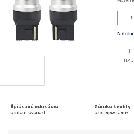
Môžeme 
Detailn
TLAČ
Špičková edukácia
Záruka kvality
a informovanosť
a najlepšej ceny