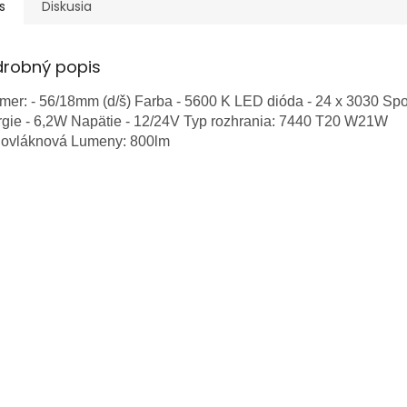
s
Diskusia
drobný popis
er: - 56/18mm (d/š) Farba - 5600 K LED dióda - 24 x 3030 Sp
rgie - 6,2W Napätie - 12/24V Typ rozhrania: 7440 T20 W21W
novláknová Lumeny: 800lm