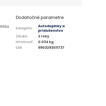
Dodatočné parametre
Autodoplnky a
otreba
Kategória
:
príslušenstvo
Záruka
:
2 roky
Hmotnosť
:
0.034 kg
EAN
:
5903293011737