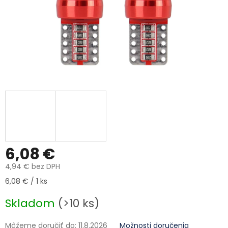
6,08 €
4,94 € bez DPH
Jednotková cena:
6,08 € / 1 ks
Skladom
(>10 ks)
Môžeme doručiť do:
11.8.2026
Možnosti doručenia