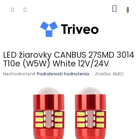
Prejsť na obsah
NÁKUP
LED žiarovky CANBUS 27SMD 3014
T10e (W5W) White 12V/24V
Priemerné hodnotenie produktu je 0,0 z 5 hviezdičiek.
Neohodnotené
Podrobnosti hodnotenia
Značka:
AMiO