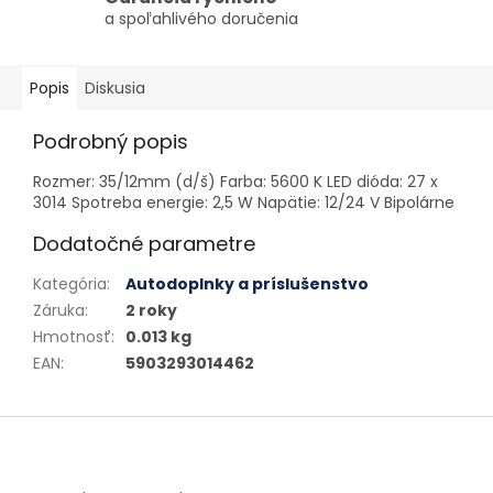
a spoľahlivého doručenia
Popis
Diskusia
Podrobný popis
Rozmer: 35/12mm (d/š) Farba: 5600 K LED dióda: 27 x
3014 Spotreba energie: 2,5 W Napätie: 12/24 V Bipolárne
Dodatočné parametre
Kategória
:
Autodoplnky a príslušenstvo
Záruka
:
2 roky
Hmotnosť
:
0.013 kg
EAN
:
5903293014462
Zápätie