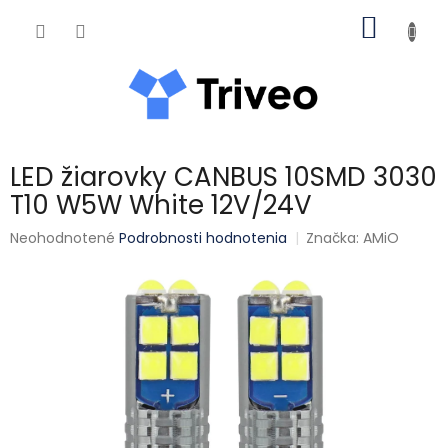
Prejsť na obsah
NÁKUP
LED žiarovky CANBUS 10SMD 3030
T10 W5W White 12V/24V
Priemerné hodnotenie produktu je 0,0 z 5 hviezdičiek.
Neohodnotené
Podrobnosti hodnotenia
Značka:
AMiO