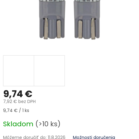
9,74 €
7,92 € bez DPH
Jednotková cena:
9,74 € / 1 ks
Skladom
(>10 ks)
Môžeme doručiť do:
11.8.2026
Možnosti doručenia