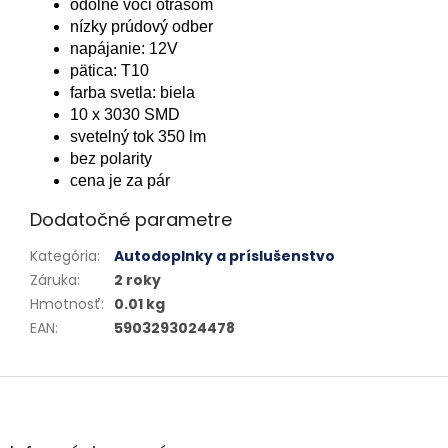
odolné voči otrasom
nízky prúdový odber
napájanie: 12V
pätica: T10
farba svetla: biela
10 x 3030 SMD
svetelný tok 350 lm
bez polarity
cena je za pár
Dodatočné parametre
Kategória
:
Autodoplnky a príslušenstvo
Záruka
:
2 roky
Hmotnosť
:
0.01 kg
EAN
:
5903293024478
Zápätie