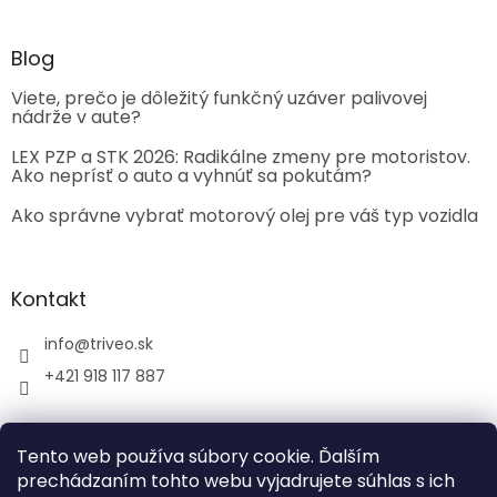
Blog
Viete, prečo je dôležitý funkčný uzáver palivovej
nádrže v aute?
LEX PZP a STK 2026: Radikálne zmeny pre motoristov.
Ako neprísť o auto a vyhnúť sa pokutám?
Ako správne vybrať motorový olej pre váš typ vozidla
Kontakt
info
@
triveo.sk
+421 918 117 887
Tento web používa súbory cookie. Ďalším
prechádzaním tohto webu vyjadrujete súhlas s ich