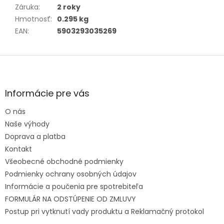
Záruka
:
2 roky
Hmotnosť
:
0.295 kg
EAN
:
5903293035269
Zápätie
Informácie pre vás
O nás
Naše výhody
Doprava a platba
Kontakt
Všeobecné obchodné podmienky
Podmienky ochrany osobných údajov
Informácie a poučenia pre spotrebiteľa
FORMULÁR NA ODSTÚPENIE OD ZMLUVY
Postup pri vytknutí vady produktu a Reklamačný protokol