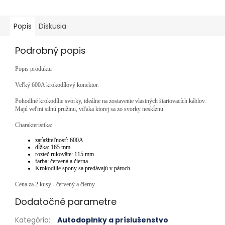
Popis
Diskusia
Podrobný popis
Popis produktu
Veľký 600A krokodílový konektor.
Pohodlné krokodílie svorky, ideálne na zostavenie vlastných štartovacích káblov.
Majú veľmi silnú pružinu, vďaka ktorej sa zo svorky neskĺznu.
Charakteristika:
zaťažiteľnosť: 600A
dĺžka: 165 mm
rozteč rukoväte: 115 mm
farba: červená a čierna
Krokodílie spony sa predávajú v pároch.
Cena za 2 kusy - červený a čierny.
Dodatočné parametre
Kategória
:
Autodoplnky a príslušenstvo