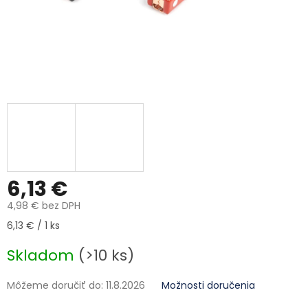
6,13 €
4,98 € bez DPH
Jednotková cena:
6,13 € / 1 ks
Skladom
(>10 ks)
Môžeme doručiť do:
11.8.2026
Možnosti doručenia