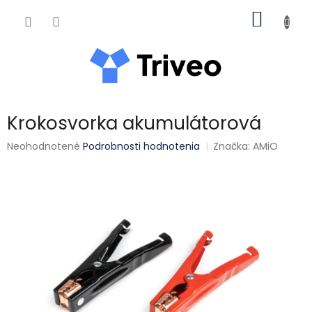
Prejsť na obsah
NÁKUP
Krokosvorka akumulátorová
Priemerné hodnotenie produktu je 0,0 z 5 hviezdičiek.
Neohodnotené
Podrobnosti hodnotenia
Značka:
AMiO