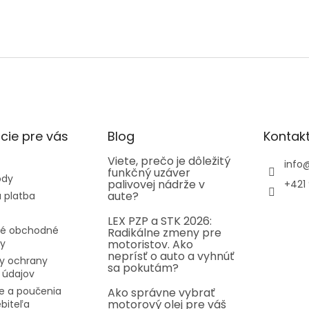
cie pre vás
Blog
Kontak
Viete, prečo je dôležitý
info
funkčný uzáver
ody
palivovej nádrže v
+421 
aute?
 platba
LEX PZP a STK 2026:
é obchodné
Radikálne zmeny pre
y
motoristov. Ako
neprísť o auto a vyhnúť
y ochrany
sa pokutám?
 údajov
e a poučenia
Ako správne vybrať
motorový olej pre váš
ebiteľa