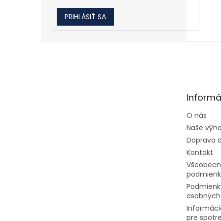
PRIHLÁSIŤ SA
Zápätie
Informá
O nás
Naše výh
Doprava a
Kontakt
Všeobecn
podmienk
Podmienk
osobných
Informáci
pre spotr