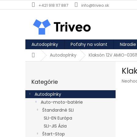
Prejsť na obsah
+421 918 117 887
info@triveo.sk
Autodoplnky
Poťahy na volant
Náradie
Domov
Autodoplnky
Klaksón 12V AMIO-0361
Bočný panel
Kla
Preskočiť kategórie
Priemer
Kategórie
Neoho
Autodoplnky
Auto-moto-batérie
Štandardné SLI
SLI-EN Európa
SLI-JIS Ázia
Štart-Stop