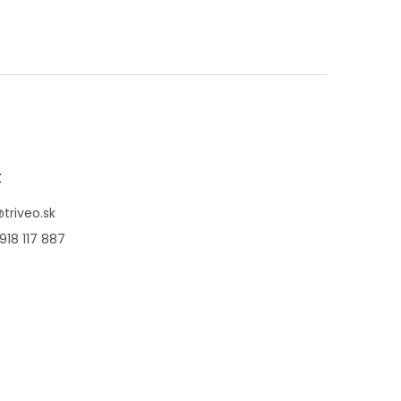
t
@
triveo.sk
918 117 887