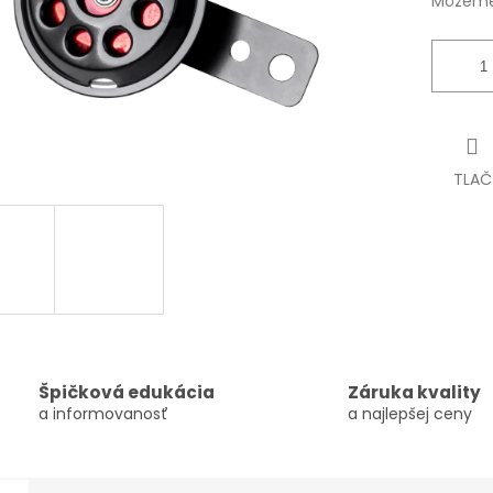
Môžeme 
TLAČ
Špičková edukácia
Záruka kvality
a informovanosť
a najlepšej ceny