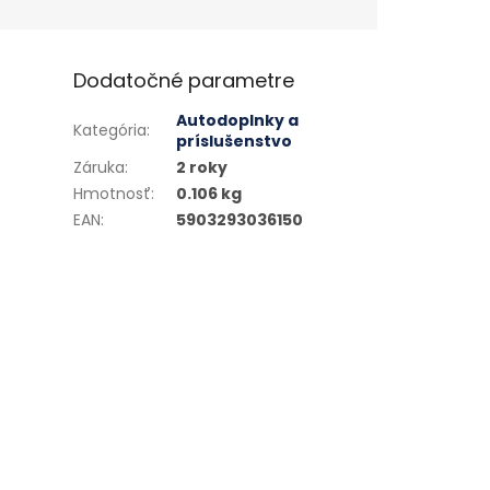
Dodatočné parametre
Autodoplnky a
Kategória
:
príslušenstvo
Záruka
:
2 roky
Hmotnosť
:
0.106 kg
EAN
:
5903293036150