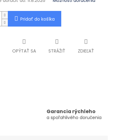
doručiť do:
11.8.2026
Možnosti doručenia
Pridať do košíka
OPÝTAŤ SA
STRÁŽIŤ
ZDIEĽAŤ
Garancia rýchleho
a spoľahlivého doručenia