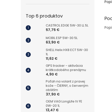
Popi
Top 6 produktov
Po
CASTROL EDGE 5W-30 LL 5L
Popi
57,75 €
MOBIL ESP 5W-30 5L
63,90 €
SHELL Helix HX8 ECT 5W-30
1L
11,62 €
GPS tracker - aktivácia
krátkodobého prenájmu
4,90 €
Poťah na volant z pravej
kože - ČIERNY, s červeným
obšitím
37,90 €
OEM VAG LongLife IV FE
0W-20 1L
13,47 €