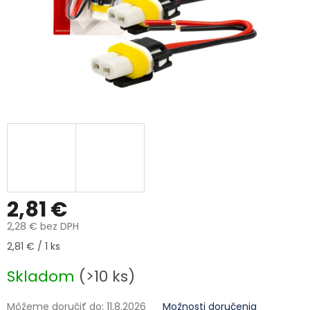
2,81 €
2,28 € bez DPH
Jednotková cena:
2,81 € / 1 ks
Skladom
(>10 ks)
Môžeme doručiť do:
11.8.2026
Možnosti doručenia