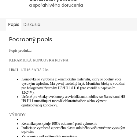
a spoľahlivého doručenia
Popis
Diskusia
Podrobný popis
Popis produktu
KERAMICKÁ KONCOVKA ROVNÁ
H8/H11/H16
SADA 2 ks
Koncovka je vyrobená z keramického materiálu, ktorý je odolný voči
vysokým teplotám. Má pevný izolačný kryt. Montážne bloky s vodičmi
H8/H11/H16
pre halogénové žiarovky
(pre vozidlá s napájaním
12/24V).
Určené pre všetky svetlomety a svietidlá automobilov so žiarovkami H8
H9 H11 umožňujúci montáž elektroinštalácie alebo výmenu
opotrebovanej koncovky.
VÝHODY:
Keramika poskytuje 100% odolnosť proti vyhoreniu
Izolácia je vyrobená z pevného plastu odolného voči extrémne vysokým
teplotám
Vyrobené z najkvalitnejších materiálov