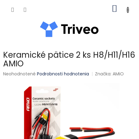
Prejsť na obsah
NÁKUP
Keramické pätice 2 ks H8/H11/H16
AMIO
Priemerné hodnotenie produktu je 0,0 z 5 hviezdičiek.
Neohodnotené
Podrobnosti hodnotenia
Značka:
AMiO