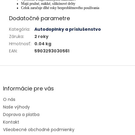
Majú pružné, mäkké, silikónové drôty
Celok zaručuje dlhé roky bezproblémového používania
Dodatočné parametre
Kategória
:
Autodoplnky a príslušenstvo
Záruka
:
2 roky
Hmotnosť
:
0.04 kg
EAN
:
5903293030561
Zápätie
Informácie pre vás
O nás
Naše výhody
Doprava a platba
Kontakt
Všeobecné obchodné podmienky