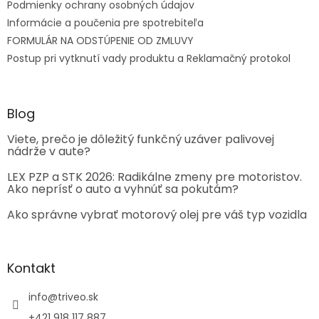
Podmienky ochrany osobných údajov
Informácie a poučenia pre spotrebiteľa
FORMULÁR NA ODSTÚPENIE OD ZMLUVY
Postup pri vytknutí vady produktu a Reklamačný protokol
Blog
Viete, prečo je dôležitý funkčný uzáver palivovej
nádrže v aute?
LEX PZP a STK 2026: Radikálne zmeny pre motoristov.
Ako neprísť o auto a vyhnúť sa pokutám?
Ako správne vybrať motorový olej pre váš typ vozidla
Kontakt
info
@
triveo.sk
+421 918 117 887