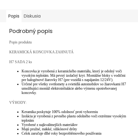
Popis
Diskusia
Podrobný popis
Popis produktu
KERAMICKÁ KONCOVKA ZAHNUTÁ
H7 SADA 2 ks
Koncovka je vyrobená z keramického materiálu, ktorý je odolný voči
vysokým teplotám. Má pevný izolačný kryt. Montážne bloky s vodičmi
pre halogénové žiarovky H7 (pre vozidlá s napájaním 12/24V).
Určené pre všetky svetlomety a svietidlá automobilov so žiarovkami H7
umožňujúci montáž elektroinštalácie alebo výmenu opotrebovanej
koncovky.
VÝHODY:
Keramika poskytuje 100% odolnosť proti vyhoreniu
Izolácia je vyrobená z pevného plastu odolného voči extrémne vysokým
teplotám
Vyrobené z najkvalitnejších materiálov
Majú pružné, mäkké, silikónové drôty
Celok zaručuje dlhé roky bezproblémového používania