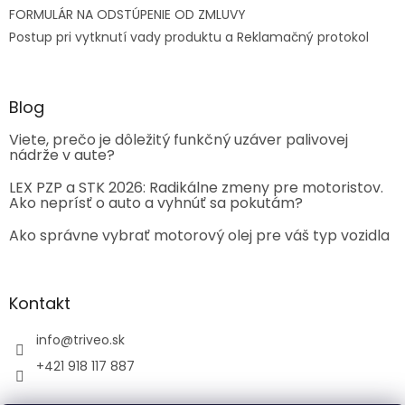
FORMULÁR NA ODSTÚPENIE OD ZMLUVY
Postup pri vytknutí vady produktu a Reklamačný protokol
Blog
Viete, prečo je dôležitý funkčný uzáver palivovej
nádrže v aute?
LEX PZP a STK 2026: Radikálne zmeny pre motoristov.
Ako neprísť o auto a vyhnúť sa pokutám?
Ako správne vybrať motorový olej pre váš typ vozidla
Kontakt
info
@
triveo.sk
+421 918 117 887