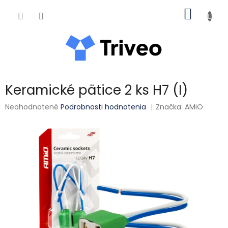
Prejsť na obsah
NÁKUP
Keramické pätice 2 ks H7 (I)
Priemerné hodnotenie produktu je 0,0 z 5 hviezdičiek.
Neohodnotené
Podrobnosti hodnotenia
Značka:
AMiO