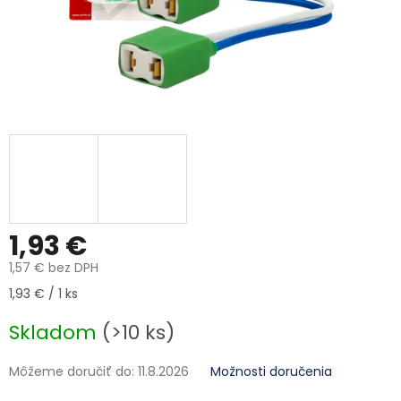
1,93 €
1,57 € bez DPH
Jednotková cena:
1,93 € / 1 ks
Skladom
(>10 ks)
Môžeme doručiť do:
11.8.2026
Možnosti doručenia