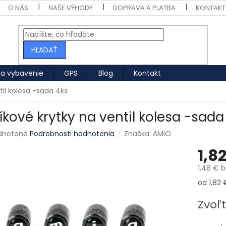
O NÁS
NAŠE VÝHODY
DOPRAVA A PLATBA
KONTAKT
HĽADAŤ
 a vybavenie
GPS
Blog
Kontakt
til kolesa -sada 4ks
níkové krytky na ventil kolesa -sada
né hodnotenie produktu je 0,0 z 5 hviezdičiek.
dnotené
Podrobnosti hodnotenia
Značka:
AMiO
1,8
1,48 € 
Jednotk
od 1,82 €
Zvoľt