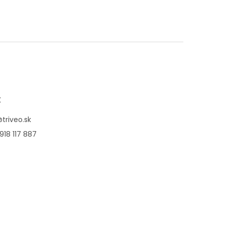
t
@
triveo.sk
918 117 887