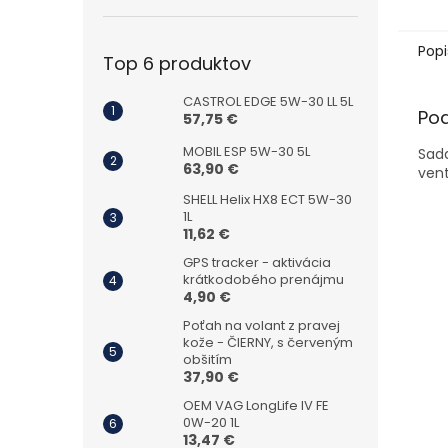
Popi
Top 6 produktov
CASTROL EDGE 5W-30 LL 5L
Po
57,75 €
MOBIL ESP 5W-30 5L
Sada
63,90 €
vent
SHELL Helix HX8 ECT 5W-30
1L
11,62 €
GPS tracker - aktivácia
krátkodobého prenájmu
4,90 €
Poťah na volant z pravej
kože - ČIERNY, s červeným
obšitím
37,90 €
OEM VAG LongLife IV FE
0W-20 1L
13,47 €