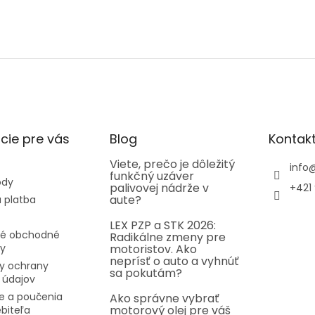
cie pre vás
Blog
Kontak
Viete, prečo je dôležitý
info
funkčný uzáver
ody
palivovej nádrže v
+421 
aute?
 platba
LEX PZP a STK 2026:
é obchodné
Radikálne zmeny pre
y
motoristov. Ako
neprísť o auto a vyhnúť
y ochrany
sa pokutám?
 údajov
e a poučenia
Ako správne vybrať
motorový olej pre váš
ebiteľa