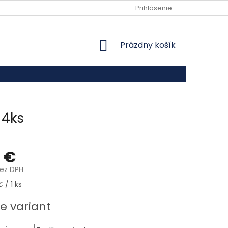
VŠEOBECNÉ OBCHODNÉ PODMIENKY
Prihlásenie
PODMIENKY OCHRANY
NÁKUPNÝ KOŠÍK
Prázdny košík
 4ks
2 €
bez DPH
ová cena:
 / 1 ks
e variant