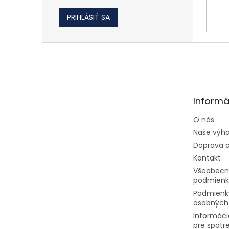
PRIHLÁSIŤ SA
Zápätie
Informá
O nás
Naše výh
Doprava a
Kontakt
Všeobecn
podmienk
Podmienk
osobných
Informáci
pre spotr