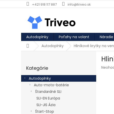
Prejsť na obsah
+421 918 117 887
info@triveo.sk
Autodoplnky
Poťahy na volant
Náradie
Domov
Autodoplnky
Hliníkové krytky na ven
Bočný panel
Hli
Preskočiť kategórie
Priemer
Kategórie
Neoho
Autodoplnky
Auto-moto-batérie
Štandardné SLI
SLI-EN Európa
SLI-JIS Ázia
Štart-Stop