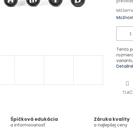
prevede
Môžeme 
Možnost
Tento p
rozmero
variant
Detailn
TLAČ
Špičková edukácia
Záruka kvality
a informovanosť
a najlepšej ceny