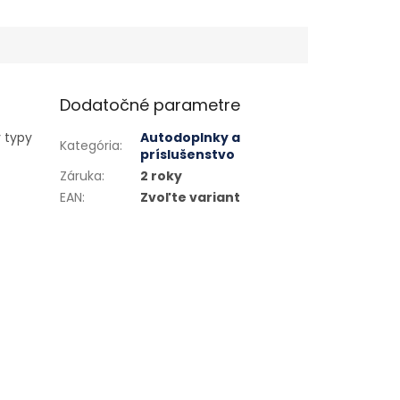
Dodatočné parametre
y typy
Autodoplnky a
Kategória
:
príslušenstvo
Záruka
:
2 roky
EAN
:
Zvoľte variant