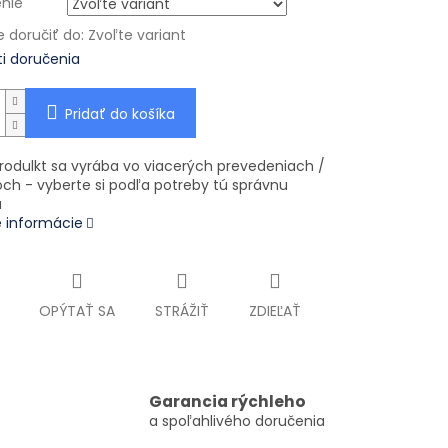
nie
doručiť do:
Zvoľte variant
i doručenia
Pridať do košíka
rodulkt sa vyrába vo viacerých prevedeniach /
ch - vyberte si podľa potreby tú správnu
u
é informácie
OPÝTAŤ SA
STRÁŽIŤ
ZDIEĽAŤ
Garancia rýchleho
a spoľahlivého doručenia