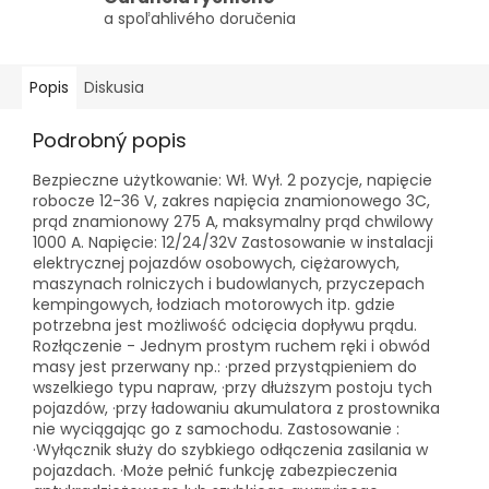
a spoľahlivého doručenia
Popis
Diskusia
Podrobný popis
Bezpieczne użytkowanie: Wł. Wył. 2 pozycje, napięcie
robocze 12-36 V, zakres napięcia znamionowego 3C,
prąd znamionowy 275 A, maksymalny prąd chwilowy
1000 A. Napięcie: 12/24/32V Zastosowanie w instalacji
elektrycznej pojazdów osobowych, ciężarowych,
maszynach rolniczych i budowlanych, przyczepach
kempingowych, łodziach motorowych itp. gdzie
potrzebna jest możliwość odcięcia dopływu prądu.
Rozłączenie - Jednym prostym ruchem ręki i obwód
masy jest przerwany np.: ·przed przystąpieniem do
wszelkiego typu napraw, ·przy dłuższym postoju tych
pojazdów, ·przy ładowaniu akumulatora z prostownika
nie wyciągając go z samochodu. Zastosowanie :
·Wyłącznik służy do szybkiego odłączenia zasilania w
pojazdach. ·Może pełnić funkcję zabezpieczenia