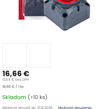
16,66 €
13,54 € bez DPH
Jednotková cena:
16,66 € / 1 ks
Skladom
(>10 ks)
Môžeme doručiť do:
10.8.2026
Možnosti doručenia