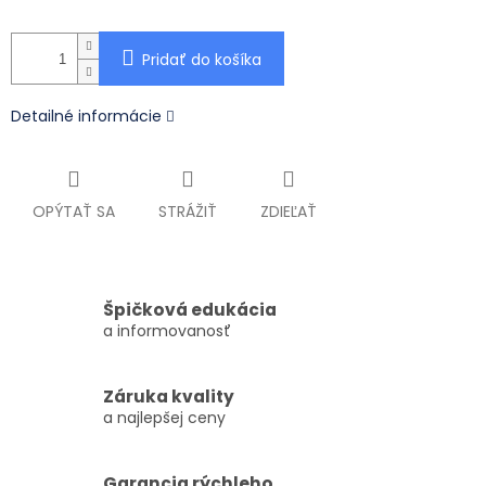
Pridať do košíka
Detailné informácie
OPÝTAŤ SA
STRÁŽIŤ
ZDIEĽAŤ
Špičková edukácia
a informovanosť
Záruka kvality
a najlepšej ceny
Garancia rýchleho