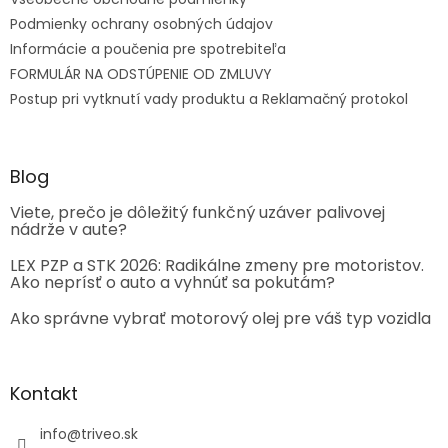
Podmienky ochrany osobných údajov
Informácie a poučenia pre spotrebiteľa
FORMULÁR NA ODSTÚPENIE OD ZMLUVY
Postup pri vytknutí vady produktu a Reklamačný protokol
Blog
Viete, prečo je dôležitý funkčný uzáver palivovej
nádrže v aute?
LEX PZP a STK 2026: Radikálne zmeny pre motoristov.
Ako neprísť o auto a vyhnúť sa pokutám?
Ako správne vybrať motorový olej pre váš typ vozidla
Kontakt
info
@
triveo.sk