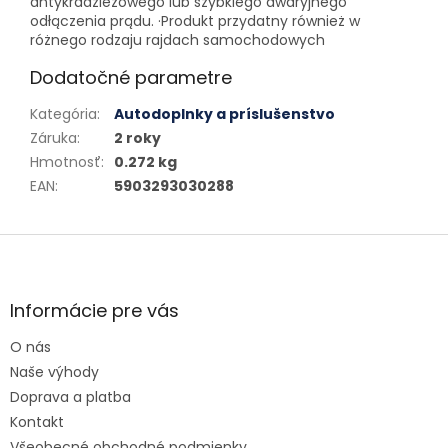
antykradzieżowego lub szybkiego awaryjnego
odłączenia prądu. ·Produkt przydatny również w
różnego rodzaju rajdach samochodowych
Dodatočné parametre
Kategória
:
Autodoplnky a príslušenstvo
Záruka
:
2 roky
Hmotnosť
:
0.272 kg
EAN
:
5903293030288
Zápätie
Informácie pre vás
O nás
Naše výhody
Doprava a platba
Kontakt
Všeobecné obchodné podmienky